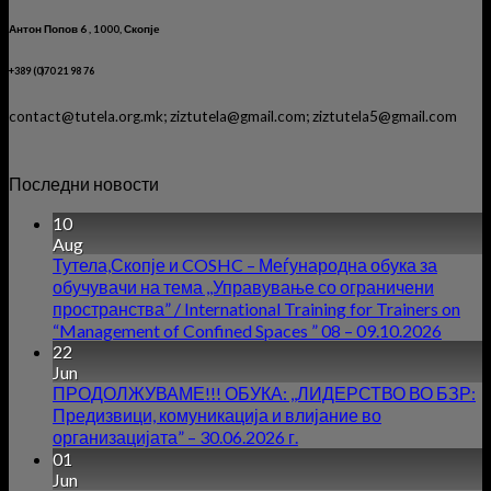
Антон Попов 6 , 1000, Скопје
+389 (0)70 21 98 76
contact@tutela.org.mk; ziztutela@gmail.com; ziztutela5@gmail.com
Последни новости
10
Aug
Тутела,Скопје и COSHC – Меѓународна обука за
обучувачи на тема ,,Управување со ограничени
пространства” / International Training for Trainers on
“Management of Confined Spaces ” 08 – 09.10.2026
22
Jun
ПРОДОЛЖУВАМЕ!!! ОБУКА: ,,ЛИДЕРСТВО ВО БЗР:
Предизвици, комуникација и влијание во
организацијата” – 30.06.2026 г.
01
Jun