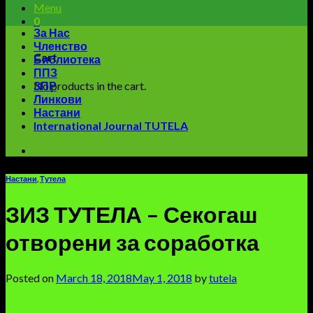
Menu
0
За Нас
Членство
Cart
Библиотека
ППЗ
No products in the cart.
ЗПР
Линкови
Настани
International Journal TUTELA
Настани
,
Тутела
ЗИЗ ТУТЕЛА – Секогаш
отворени за соработка
Posted on
March 18, 2018
May 1, 2018
by
tutela