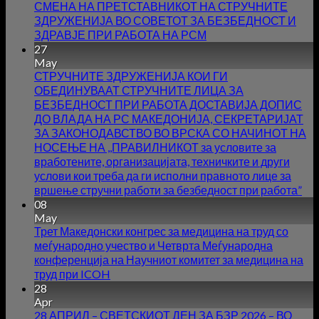
СМЕНА НА ПРЕТСТАВНИКОТ НА СТРУЧНИТЕ
ЗДРУЖЕНИЈА ВО СОВЕТОТ ЗА БЕЗБЕДНОСТ И
ЗДРАВЈЕ ПРИ РАБОТА НА РСМ
27
May
СТРУЧНИТЕ ЗДРУЖЕНИЈА КОИ ГИ
ОБЕДИНУВААТ СТРУЧНИТЕ ЛИЦА ЗА
БЕЗБЕДНОСТ ПРИ РАБОТА ДОСТАВИЈА ДОПИС
ДО ВЛАДА НА РС МАКЕДОНИЈА, СЕКРЕТАРИЈАТ
ЗА ЗАКОНОДАВСТВО ВО ВРСКА СО НАЧИНОТ НА
НОСЕЊЕ НА ,,ПРАВИЛНИКОТ за условите за
вработените, организацијата, техничките и други
услови кои треба да ги исполни правното лице за
вршење стручни работи за безбедност при работа”
08
May
Трет Македонски конгрес за медицина на труд со
меѓународно учество и Четврта Меѓународна
конференција на Научниот комитет за медицина на
труд при ICOH
28
Apr
28 АПРИЛ – СВЕТСКИОТ ДЕН ЗА БЗР 2026 – ВО