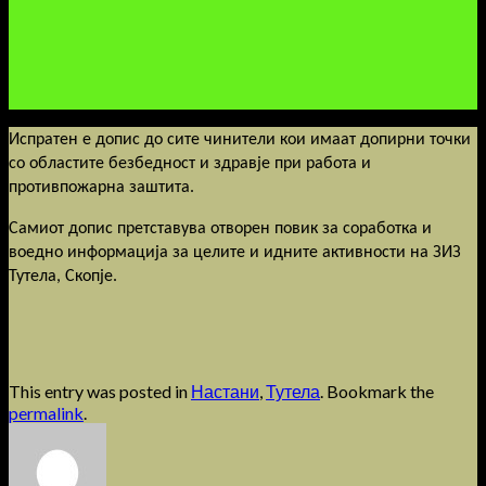
Испратен е допис до сите чинители кои имаат допирни точки
со областите безбедност и здравје при работа и
противпожарна заштита.
Самиот допис претставува отворен повик за соработка и
воедно информација за целите и идните активности на ЗИЗ
Тутела, Скопје.
This entry was posted in
Настани
,
Тутела
. Bookmark the
permalink
.