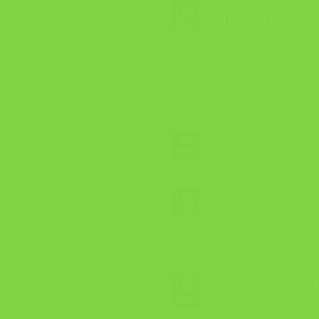
СТРУЧНИТЕ ЗДРУ
27
СТРУЧНИТЕ ЛИЦА 
May
ДОСТАВИЈА ДОПИС
СЕКРЕТАРИЈАТ ЗА
НАЧИНОТ НА НОСЕЊ
вработените, органи
треба да ги исполн
работи за безбеднос
Трет Македонски кон
08
меѓународно учеств
May
на Научниот комите
28 АПРИЛ – СВЕТС
28
ОРГАНИЗАЦИЈА Н
Apr
ОДБЕЛЕЖАН ВО Д
,,БЗР ОД МАЛИ НО
БЕЗБЕДНА ИДНИН
28 АПРИЛ – СВЕТ
24
ПРИ РАБОТА ,,БЗР
Apr
СРЕДИНА ЗА БЕЗБ