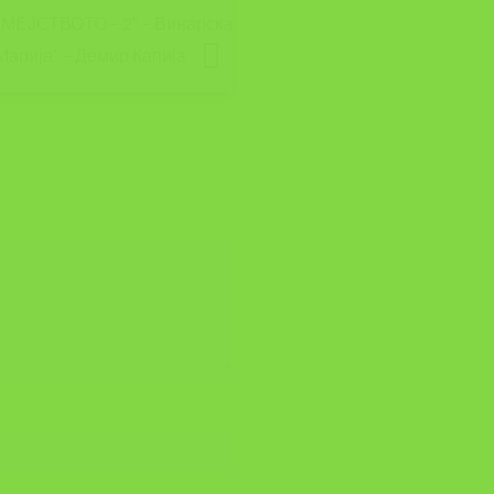
МЕЈСТВОТО – 2″ – Винарска
 Марија” – Демир Капија