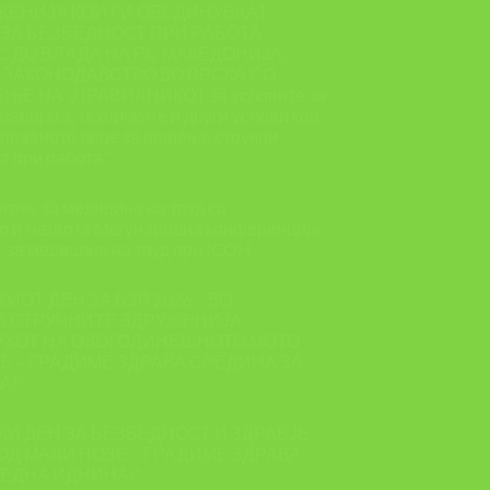
ЖЕНИЈА КОИ ГИ ОБЕДИНУВААТ
ЗА БЕЗБЕДНОСТ ПРИ РАБОТА
 ДО ВЛАДА НА РС МАКЕДОНИЈА,
 ЗАКОНОДАВСТВО ВО ВРСКА СО
Е НА ,,ПРАВИЛНИКОТ за условите за
зацијата, техничките и други услови кои
и правното лице за вршење стручни
т при работа”
грес за медицина на труд со
о и Четврта Меѓународна конференција
т за медицина на труд при ICOH
КИОТ ДЕН ЗА БЗР 2026 – ВО
А СТРУЧНИТЕ ЗДРУЖЕНИЈА
УХОТ НА ОВОГОДИНЕШНОТО МОТО
ЗЕ – ГРАДИМЕ ЗДРАВА СРЕДИНА ЗА
А!”
СКИ ДЕН ЗА БЕЗБЕДНОСТ И ЗДРАВЈЕ
 ОД МАЛИ НОЗЕ – ГРАДИМЕ ЗДРАВА
ЕДНА ИДНИНА!”