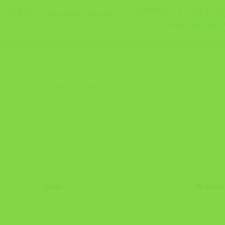
ПИКНИК ,,ТУТЕЛА И СЕ
УТЕЛА / International Journal
визба ,,Кралица
published.
Required fields are marked
*
Email
*
Website