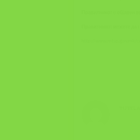
Правилникот е објавен во
Правилникот можете да г
http://www.mtsp.gov.mk/c
TUTEL