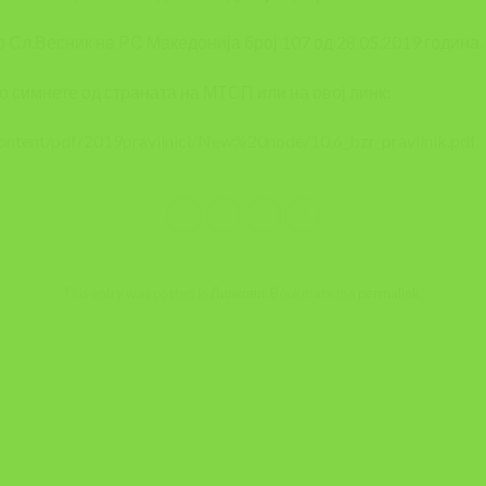
 Сл.Весник на РС Македонија број 107 од 28.05.2019 година.
о симнете од страната на МТСП или на овој линк:
ontent/pdf/2019pravilnici/New%20node/10.6_bzr_pravilnik.pdf
This entry was posted in
Линкови
. Bookmark the
permalink
.
A