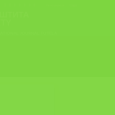
Login
Регистрирај се
 И ЗДРАВЈЕ ПРИ
NATIONAL JOURNAL TUTELA