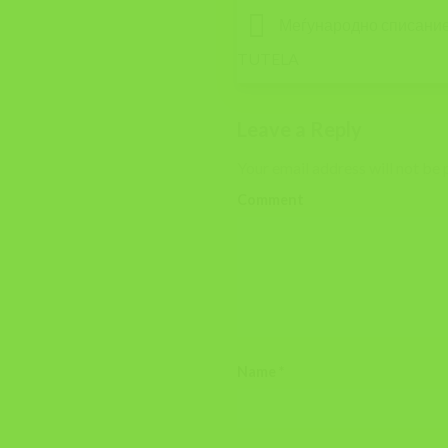
Меѓународно списание Т
TUTELA
Leave a Reply
Your email address will not be 
Comment
Name
*