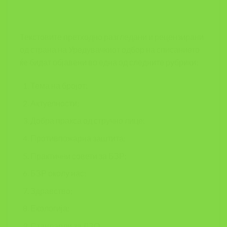
Текстовите претходно разгледани и рецензирани
од страна на Уредувачкиот одбор на списанието
ќе бидат објавени во една од следните рубрики:
Тема на бројот;
Актуелности;
Добра пракса од стручно лице;
Противпожарна заштита;
Практични совети за БЗР;
БЗР околу нас;
Здравство;
Екологија;
Стандарди за ЛЗО.