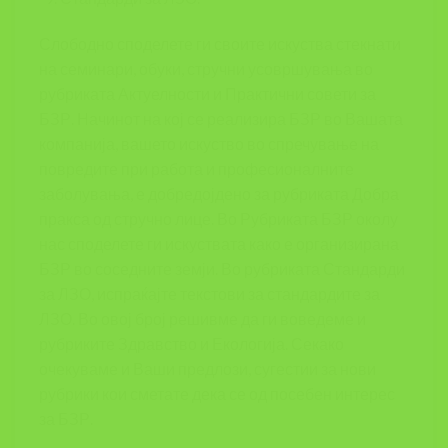
Слободно споделете ги своите искуства стекнати
на семинари, обуки, стручни усовршувања во
рубриката Актуелности и Практични совети за
БЗР. Начинот на кој се реализира БЗР во Вашата
компанија, вашето искуство во спречување на
повредите при работа и професионалните
заболувања, е добредојдено за рубриката Добра
пракса од стручно лице. Во Рубриката БЗР околу
нас споделете ги искуствата како е организирана
БЗР во соседните земји. Во рубриката Стандарди
за ЛЗО, испраќајте текстови за стандардите за
ЛЗО. Во овој број решивме да ги воведеме и
рубриките Здравство и Екологија. Секако
очекуваме и Ваши предлози, сугестии за нови
рубрики кои сметате дека се од посебен интерес
за БЗР.