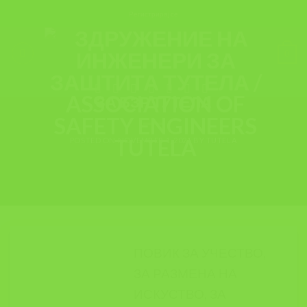
Skip
Регистрирај се
to
content
0
СТРУЧНО СПИСАНИЕ
П О В И К ! ПРВО СТРУЧНО СПИСАНИЕ
ЗА БЗР ТУТЕЛА
POSTED ON
NOVEMBER 1, 2021
BY
TUTELA
ПОВИК ЗА УЧЕСТВО,
ЗА РАЗМЕНА НА
ИСКУСТВО, ЗА