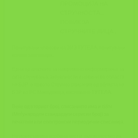
ПРОМОЦИЈА НА
СТРУЧНОСТA…
ПОВИК ЗА
СТРУЧНИТЕ ЛИЦА…
Почитувани членови на ЗИЗ ТУТЕЛА, почитувани
колеги заштитари,
Една од алатките за навремено информирање за
сите случувања, актуелности и новини во областа
на БЗР, е првото Стручно списание од областа на
БЗР во РС Македонија, насловено
ТУТЕЛА
.
Веќе од вториот број, списанието има и ISSN
(Меѓународен стандарден сериски број) за
печатени или електронски периодични списанија.
Ни претставува особена чест и задоволоство да