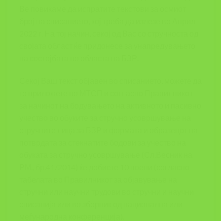
Ве повикаме да испратите текстови за осмиот
број на списанието, кој треба да излезе во Април
2022 г. На тој начин, секој од Вас со стручноста од
својата област ќе придонесе за унапредувањето
на состојбата во областа на БЗР.
Секој Ваш текст објавен во списанието, можете да
го приложете во МТСП и согласно Правилникот
за начинот на бодувањето на активното и пасивно
учество во обуките за стручно усовршување на
стручните лица за БЗР и формата и образецот на
потврдата за стекнатите бодови за учество на
обуката за стручно усовршување (Сл.Весник на
РМ., бр.41/2014) ќе добиете 10 поени (согласно
табелата во Правилникот за објавување на
стручни или научни трудови во стручни и научни
списанија или во зборник од национална или
меѓународна конференција).