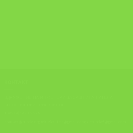
КОНТАКТ
ЗДРУЖЕНИЕ НА ИНЖЕНЕРИ ЗА ЗАШТИТА ТУТЕЛА
АНТОН ПОПОВ 6 , 1000, СКОПЈЕ
+389 (0)70 21 98 76
contact@tutela.org.mk; ziztutela@gmail.com; ziztutela5@gmail.com