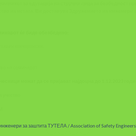
илникот за едукација на стручни лица за безбедност пр
ство на истата, Ви доставува Здружението на инженери 
минарот ќе биде обезбедено:
ставен електронски;
тво на семинарот.
есници можат да се пријават најдоцна до 1.12.2023 годи
а учество
М