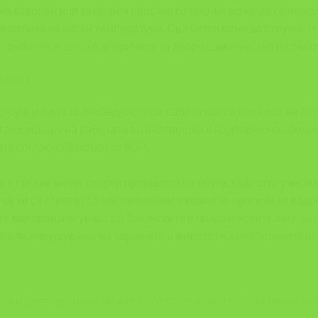
 на отворен или затворен простор со што ќе може да се нама
 работа на ниски температури. Ова ќе помогне да стручните
 работење, што ќе допринесе за добро самочувство на рабо
нарот?
тручни лица за безбедност при работа како и лица кои на било
рганизирање на работата во внатрешна и надворешна среди
ите согласно Законот за БЗР.
 е организиран според принципот на обука, каде што учесн
учај ќе се стекнат со нови вештини и компетенции и ќе ги под
те кои произлегуваат од Законските и подзаконските акти з
е или нарушување на здравјето и животот на вработените во
и и штетности кои можат да се појават при работа на ниски