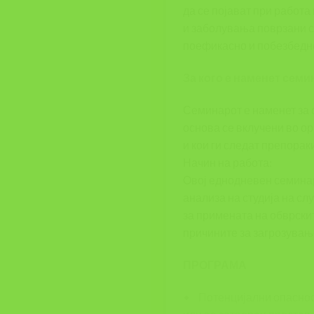
да се појават при работа
и заболувања поврзани со
поефикасно и побезбедно
За кого е наменет семи
Семинарот е наменет за с
основа се вклучени во о
и кои ги следат препорак
Начин на работа:
Овој еднодневен семинар
анализа на студија на сл
за примената на обврски
причините за загрозувањ
ПРОГРАМА
• Потенцијални опасност