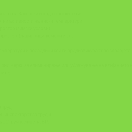
ваат од Законски и подзаконски акти:
ни активности на ниски температури
остор (зимски услови)
остор (ладилници, комори и сл.)
емператури и последици кои ги предизвикуваат по здравјето
иони мерки за елиминирање или ублажување на влијанието 
ните;
а на труд;
н инспекторат за труд и
а, Стручно лице за БР.