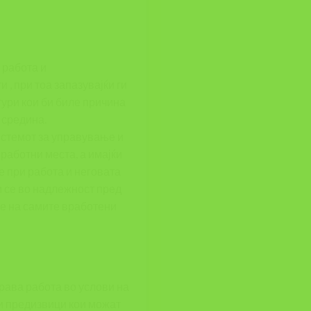
 работа и
, при тоа запазувајќи ги
тури кои би биле причина
 средина.
истемот за управување и
работни места, а имајќи
е при работа и неговата
и се во надлежност пред
те на самите вработени
рава работа во услови на
и предизвици кои можат