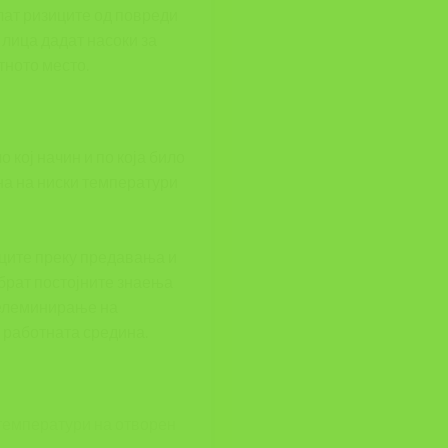
лат ризиците од повреди
 лица дадат насоки за
тното место.
 кој начин и по која било
на на ниски температури
иците преку предавања и
обрат постојните знаења
а елеминирање на
 работната средина.
 температури на отворен