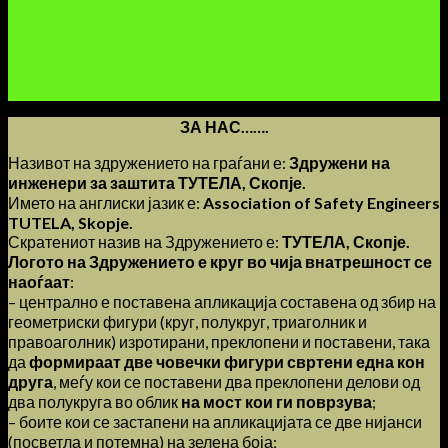
ЗА НАС…….
Називот на здружението на граѓани е:
Здружени на
инженери за заштита ТУТЕЛА, Скопје.
Името на англиски јазик е:
Association of Safety Engineers
TUTELA, Skopje.
Скратениот назив на Здружението е:
ТУТЕЛА, Скопје.
Логото на Здружението е круг во чија внатрешност се
наоѓаат
:
– централно е поставена апликација составена од збир на
геометриски фигури (круг, полукруг, триаголник и
правоаголник) изротирани, преклопени и поставени, така
да
формираат две човечки фигури свртени една кон
друга
, меѓу кои се поставени два преклопени делови од
два полукруга во облик
на мост кои ги поврзува
;
– боите кои се застапени на апликацијата се две нијанси
(посветла и потемна) на зелена боја;