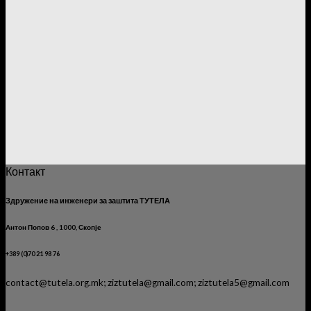
Контакт
Здружение на инженери за заштита ТУТЕЛА
Антон Попов 6 , 1000, Скопје
+389 (0)70 21 98 76
contact@tutela.org.mk; ziztutela@gmail.com; ziztutela5@gmail.com