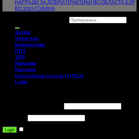
НАГРАДИ ЗА ДОБРИ ПРАКТИКИ ВО ОБЛАСТА БЗР
ВО 2025 ГОДИНА
Copyright 2026 ©
UX Themes
За Нас
Членство
Библиотека
ППЗ
ЗПР
Линкови
Настани
International Journal TUTELA
Login
Login
Username or email address
*
Password
*
Remember me
Login