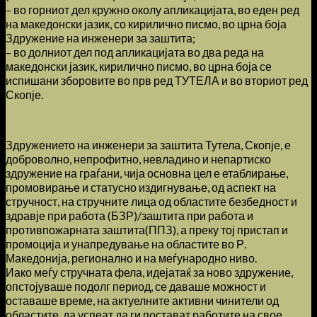
– во горниот дел кружно околу апликацијата, во еден ред
на македонски јазик, со кирилично писмо, во црна боја
Здружение на инженери за заштита;
– во долниот дел под апликацијата во два реда на
македонски јазик, кирилично писмо, во црна боја се
испишани зборовите во прв ред ТУТЕЛА и во вториот ред
Скопје.
Здружението на инженери за заштита Тутела, Скопје, е
доброволно, непрофитно, невладино и непартиско
здружение на граѓани, чија основна цел е етаблирање,
промовирање и статусно издигнување, од аспект на
стручност, на стручните лица од областите безбедност и
здравје при работа (БЗР)/заштита при работа и
противпожарната заштита(ППЗ), а преку тој пристап и
промоција и унапредување на областите во Р.
Македонија, регионално и на меѓународно ниво.
Иако меѓу стручната фела, идејатаќ за ново здружение,
опстојуваше подолг период, се даваше можност и
оставаше време, на актуелните активни чинители од
областите, да успеат да ги постават работите на свое