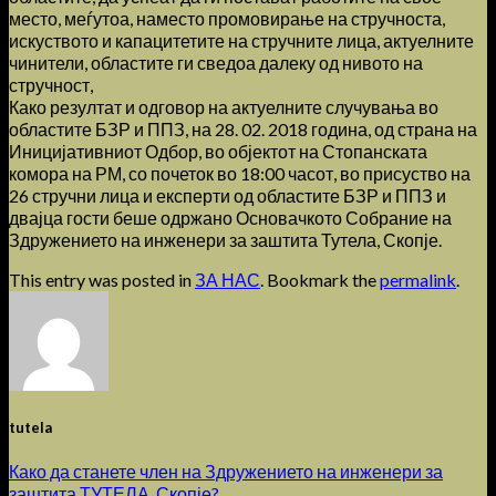
место, меѓутоа, наместо промовирање на стручноста,
искуството и капацитетите на стручните лица, актуелните
чинители, областите ги сведоа далеку од нивото на
стручност,
Како резултат и одговор на актуелните случувања во
областите БЗР и ППЗ, на 28. 02. 2018 година, од страна на
Иницијативниот Одбор, во објектот на Стопанската
комора на РМ, со почеток во 18:00 часот, во присуство на
26 стручни лица и експерти од областите БЗР и ППЗ и
двајца гости беше одржано Основачкото Собрание на
Здружението на инженери за заштита Тутела, Скопје.
This entry was posted in
ЗА НАС
. Bookmark the
permalink
.
tutela
Како да станете член на Здружението на инженери за
заштита ТУТЕЛА, Скопје?