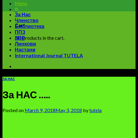
Menu
0
За Нас
Членство
Cart
Библиотека
ППЗ
No products in the cart.
ЗПР
Линкови
Настани
International Journal TUTELA
ЗА НАС
За НАС …..
Posted on
March 9, 2018
May 3, 2018
by
tutela