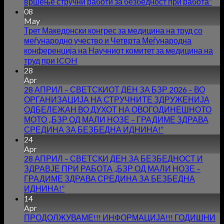
вршење стручни работи за безбедност при работа”
08
May
Трет Македонски конгрес за медицина на труд со
меѓународно учество и Четврта Меѓународна
конференција на Научниот комитет за медицина на
труд при ICOH
28
Apr
28 АПРИЛ – СВЕТСКИОТ ДЕН ЗА БЗР 2026 – ВО
ОРГАНИЗАЦИЈА НА СТРУЧНИТЕ ЗДРУЖЕНИЈА
ОДБЕЛЕЖАН ВО ДУХОТ НА ОВОГОДИНЕШНОТО
МОТО ,,БЗР ОД МАЛИ НОЗЕ – ГРАДИМЕ ЗДРАВА
СРЕДИНА ЗА БЕЗБЕДНА ИДНИНА!”
24
Apr
28 АПРИЛ – СВЕТСКИ ДЕН ЗА БЕЗБЕДНОСТ И
ЗДРАВЈЕ ПРИ РАБОТА ,,БЗР ОД МАЛИ НОЗЕ –
ГРАДИМЕ ЗДРАВА СРЕДИНА ЗА БЕЗБЕДНА
ИДНИНА!”
14
Apr
ПРОДОЛЖУВАМЕ!!! ИНФОРМАЦИЈА!!! ГОДИШНИ