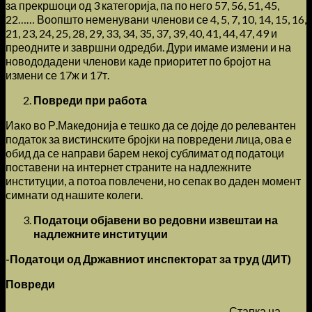
за прекршоци од 3 категорија, па по него 57, 56, 51, 45,
22…… Воопшто неменувани членови се 4, 5, 7, 10, 14, 15, 16,
21, 23, 24, 25, 28, 29, 33, 34, 35, 37, 39, 40, 41, 44, 47, 49 и
преодните и завршни одредби. Дури имаме измени и на
новододадени членови каде приоритет по бројот на
измени се 17ж и 17т.
Повреди при работа
Иако во Р.Македонија е тешко да се дојде до релевантен
податок за вистинските бројки на повредени лица, ова е
обид да се направи барем некој сублимат од податоци
поставени на интернет страните на надлежните
институции, а потоа повлечени, но сепак во даден момент
симнати од нашите колеги.
Податоци објавени во редовни извештаи на
надлежните институции
-Податоци од Државниот инспекторат за труд (ДИТ)
Повреди
Стапка на