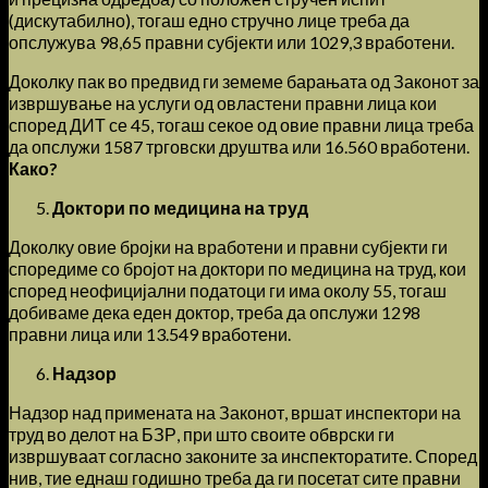
(дискутабилно), тогаш едно стручно лице треба да
опслужува 98,65 правни субјекти или 1029,3 вработени.
Доколку пак во предвид ги земеме барањата од Законот за
извршување на услуги од овластени правни лица кои
според ДИТ се 45, тогаш секое од овие правни лица треба
да опслужи 1587 трговски друштва или 16.560 вработени.
Како?
Доктори по медицина на труд
Доколку овие бројки на вработени и правни субјекти ги
споредиме со бројот на доктори по медицина на труд, кои
според неофицијални податоци ги има околу 55, тогаш
добиваме дека еден доктор, треба да опслужи 1298
правни лица или 13.549 вработени.
Надзор
Надзор над примената на Законот, вршат инспектори на
труд во делот на БЗР, при што своите обврски ги
извршуваат согласно законите за инспекторатите. Според
нив, тие еднаш годишно треба да ги посетат сите правни