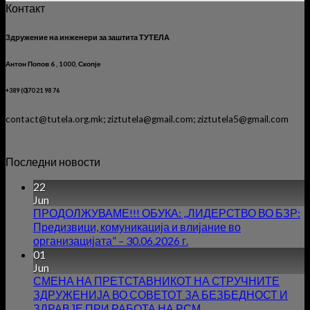
Контакт
Здружение на инженери за заштита ТУТЕЛА
Антон Попов 6 , 1000, Скопје
+389 (0)70 21 98 76
contact@tutela.org.mk; ziztutela@gmail.com; ziztutela5@gmail.com
Последни новости
22
Jun
ПРОДОЛЖУВАМЕ!!! ОБУКА: ,,ЛИДЕРСТВО ВО БЗР:
Предизвици, комуникација и влијание во
организацијата” – 30.06.2026 г.
01
Jun
СМЕНА НА ПРЕТСТАВНИКОТ НА СТРУЧНИТЕ
ЗДРУЖЕНИЈА ВО СОВЕТОТ ЗА БЕЗБЕДНОСТ И
ЗДРАВЈЕ ПРИ РАБОТА НА РСМ