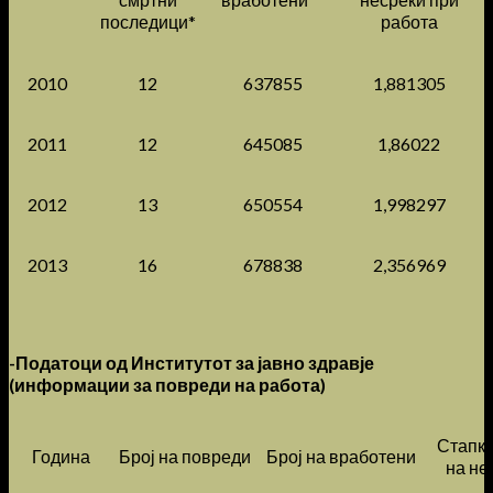
последици*
работа
2010
12
637855
1,881305
2011
12
645085
1,86022
2012
13
650554
1,998297
2013
16
678838
2,356969
-Податоци од Институтот за јавно здравје
(информации за повреди на работа)
Стапка
Година
Број на повреди
Број на вработени
на не