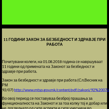
11 ГОДИНИ ЗАКОН ЗА БЕЗБЕДНОСТ И ЗДРАВЈЕ ПРИ
РАБОТА
Почитувани колеги, на 01.08.2018 година се навршуваат
11 години од примената на Законот за безбедност и
здравје при работа.
Закон за безбедност и здравје при работа (Сл.Весник на
РМ
92/07)
http://www.mtsp.gov.mk/content/pdf/zakoni/92%2007.
Во овој период се поставуваа безброј прашања за
функционалноста на Законот и за тоа колку тој е добар или
не, погледнато од сите аспекти и сите учесници во