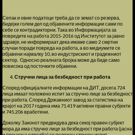
Сепак и овие податоци треба да се земат со резерва,
бидејки голем дел од објавените информации сами по
себе се контрадикторни. Така во Информацијата за
повредите на работа 2015-2016 од Институтот за јавно
здравје, не информираат дека имаме само 2 смртни
случаи поради повреда на работа, а во медиумите се
објавени најмалку 10, во индустрискиот и градежниот
сектор. Односно реалната бројка може да биде само
повисока од посточките објавени.
Стручни лица за безбедност при работа
Според официјалните информации на ДИТ, досега 724
лица имаат положено испит за стручно лице за безбедност
при работа. Според Државниот завод за статистика на
крајот на 2017 година има 71.419 активни правни субјекти
и 745.206 вработени.
Доколку Законот предвидува дека секој правен субјект
мора да има стручно лице за безбедност при работа (јасна
и прецизна одредба) со положен стручен испит