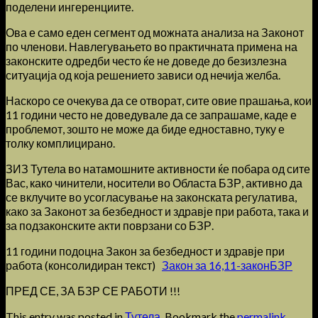
поделени ингеренциите.
Ова е само еден сегмент од можната анализа на Законот
по членови. Навлегувањето во практичната примена на
законските одредби често ќе не доведе до безизлезна
ситуација од која решението зависи од нечија желба.
Наскоро се очекува да се отворат, сите овие прашања, кои
11 години често не доведувале да се запрашаме, каде е
проблемот, зошто не може да биде едноставно, туку е
толку комплицирано.
ЗИЗ Тутела во натамошните активности ќе побара од сите
Вас, како чинители, носители во Областа БЗР, активно да
се вклучите во усогласување на законската регулатива,
како за Законот за безбедност и здравје при работа, така и
за подзаконските акти поврзани со БЗР.
11 години подоцна Закон за безбедност и здравје при
работа (консолидиран текст)
Закон за 16,11-законБЗР
ПРЕД СЕ, ЗА БЗР СЕ РАБОТИ !!!
This entry was posted in
Тутела
. Bookmark the
permalink
.