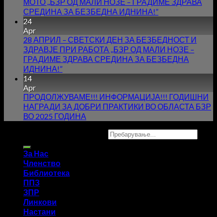
МОТО ,,БЗР ОД МАЛИ НОЗЕ – ГРАДИМЕ ЗДРАВА
СРЕДИНА ЗА БЕЗБЕДНА ИДНИНА!”
24
Apr
28 АПРИЛ – СВЕТСКИ ДЕН ЗА БЕЗБЕДНОСТ И
ЗДРАВЈЕ ПРИ РАБОТА ,,БЗР ОД МАЛИ НОЗЕ –
ГРАДИМЕ ЗДРАВА СРЕДИНА ЗА БЕЗБЕДНА
ИДНИНА!”
14
Apr
ПРОДОЛЖУВАМЕ!!! ИНФОРМАЦИЈА!!! ГОДИШНИ
НАГРАДИ ЗА ДОБРИ ПРАКТИКИ ВО ОБЛАСТА БЗР
ВО 2025 ГОДИНА
Copyright 2026 ©
UX Themes
За Нас
Членство
Библиотека
ППЗ
ЗПР
Линкови
Настани