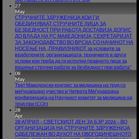
27
May
СТРУЧНИТЕ ЗДРУЖЕНИЈА КОИ ГИ
ОБЕДИНУВААТ СТРУЧНИТЕ ЛИЦА ЗА
БЕЗБЕДНОСТ ПРИ РАБОТА ДОСТАВИЈА ДОПИС
ДО ВЛАДА НА РС МАКЕДОНИЈА, СЕКРЕТАРИЈАТ
ЗА ЗАКОНОДАВСТВО ВО ВРСКА СО НАЧИНОТ НА
НОСЕЊЕ НА ,,ПРАВИЛНИКОТ за условите за
вработените, организацијата, техничките и други
услови кои треба да ги исполни правното лице за
вршење стручни работи за безбедност при работа”
08
May
Трет Македонски конгрес за медицина на труд со
меѓународно учество и Четврта Меѓународна
конференција на Научниот комитет за медицина на
труд при ICOH
28
Apr
28 АПРИЛ – СВЕТСКИОТ ДЕН ЗА БЗР 2026 – ВО
ОРГАНИЗАЦИЈА НА СТРУЧНИТЕ ЗДРУЖЕНИЈА
ОДБЕЛЕЖАН ВО ДУХОТ НА ОВОГОДИНЕШНОТО