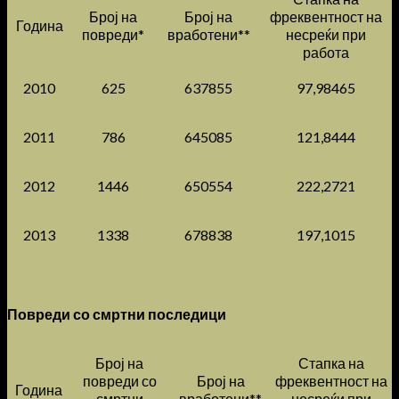
Број на
Број на
фреквентност на
Година
повреди*
вработени**
несреќи при
работа
2010
625
637855
97,98465
2011
786
645085
121,8444
2012
1446
650554
222,2721
2013
1338
678838
197,1015
Повреди со смртни последици
Број на
Стапка на
повреди со
Број на
фреквентност на
Година
смртни
вработени**
несреќи при