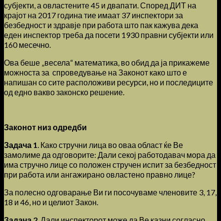
субјекти, а овластените 45 и двапати. Според ДИТ на
крајот на 2017 година тие имаат 37 инспектори за
безбедност и здравје при работа што пак кажува дека
еден инспектор треба да посети 1930 правни субјекти или
160 месечно.
Ова беше „весела“ математика, во обид да ја прикажеме
можноста за спроведување на Законот како што е
напишан со сите расположиви ресурси, но и последиците
од едно вакво законско решение.
Законот низ одредби
Задача 1
. Како стручни лица во оваа област ќе Ве
замолиме да одговорите: Дали секој работодавач мора да
има стручно лице со положен стручен испит за безбедност
при работа или ангажирано овластено правно лице?
За полесно одговарање Ви ги посочуваме членовите 3, 17,
18 и 46, но и целиот Закон.
Задача 2
. Дали инспекторот може да Ве казни согласно