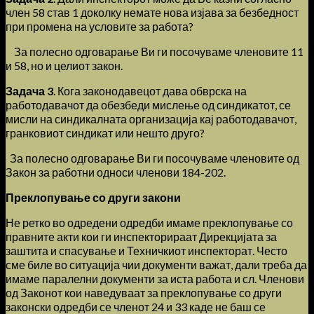
член 58 став 1 доколку немате нова изјава за безбедност
при промена на условите за работа?
За полесно одговарање Ви ги посочуваме членовите 11
и 58, но и целиот закон.
Задача 3
. Кога законодавецот дава обврска на
работодавачот да обезбеди мислење од синдикатот, се
мисли на синдикалната организација кај работодавачот,
гранковиот синдикат или нешто друго?
За полесно одговарање Ви ги посочуваме членовите од
Закон за работни односи членови 184-202.
Преклопување со други закони
Не ретко во одредени одредби имаме преклопување со
правните акти кои ги инспекторираат Дирекцијата за
заштита и спасување и Техничкиот инспекторат. Често
сме биле во ситуација чии документи важат, дали треба да
имаме паралелни документи за иста работа и сл. Членови
од Законот кои наведуваат за преклопување со други
законски одредби се членот 24 и 33 каде не баш се