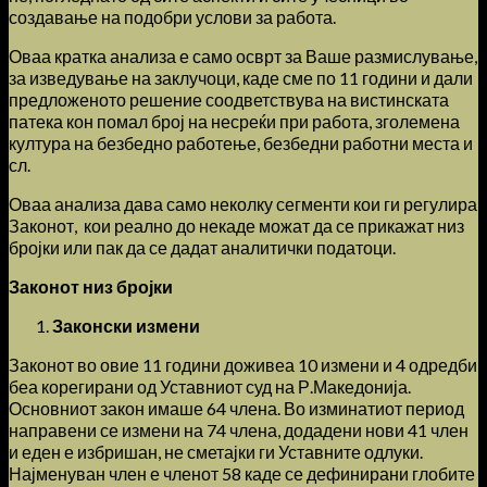
создавање на подобри услови за работа.
Оваа кратка анализа е само осврт за Ваше размислување,
за изведување на заклучоци, каде сме по 11 години и дали
предложеното решение соодветствува на вистинската
патека кон помал број на несреќи при работа, зголемена
култура на безбедно работење, безбедни работни места и
сл.
Оваа анализа дава само неколку сегменти кои ги регулира
Законот, кои реално до некаде можат да се прикажат низ
бројки или пак да се дадат аналитички податоци.
Законот низ бројки
Законски измени
Законот во овие 11 години доживеа 10 измени и 4 одредби
беа корегирани од Уставниот суд на Р.Македонија.
Основниот закон имаше 64 члена. Во изминатиот период
направени се измени на 74 члена, додадени нови 41 член
и еден е избришан, не сметајки ги Уставните одлуки.
Најменуван член е членот 58 каде се дефинирани глобите