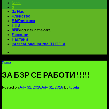
Menu
0
За Нас
Членство
Cart
Библиотека
ППЗ
No products in the cart.
ЗПР
Линкови
Настани
International Journal TUTELA
Тутела
ЗА БЗР СЕ РАБОТИ !!!!!
Posted on
July 31, 2018
July 31, 2018
by
tutela