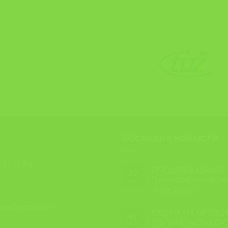
ПОСЛЕДНИ НОВОСТИ
 ТУТЕЛА
ПРОДОЛЖУВАМЕ!!! 
22
Предизвици, комуник
Jun
30.06.2026 г.
tutela5@gmail.com
СМЕНА НА ПРЕТС
01
ЗДРУЖЕНИЈА ВО С
Jun