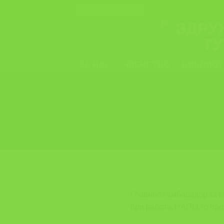
Skip
to
content
ПРОДОЛЖУВАМЕ!!!
ЗА НАС
ЧЛЕНСТВО
БИБЛИОТ
Главниот амбасадор за к
при работа, НАПО, го про