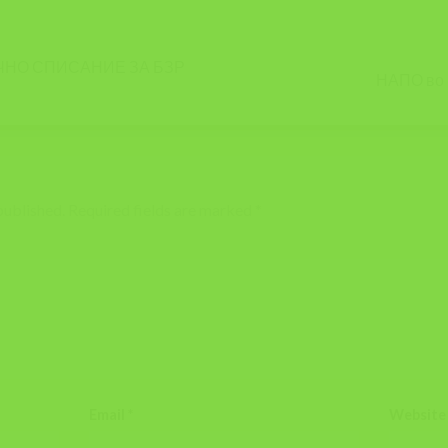
ЧНО СПИСАНИЕ ЗА БЗР
НАПО во
published.
Required fields are marked
*
Email
*
Website