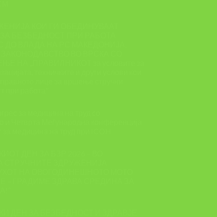
СМ
ЖЕНИЈА КОИ ГИ ОБЕДИНУВААТ
ЗА БЕЗБЕДНОСТ ПРИ РАБОТА
 ДО ВЛАДА НА РС МАКЕДОНИЈА,
 ЗАКОНОДАВСТВО ВО ВРСКА СО
Е НА ,,ПРАВИЛНИКОТ за условите за
зацијата, техничките и други услови кои
и правното лице за вршење стручни
т при работа”
грес за медицина на труд со
о и Четврта Меѓународна конференција
т за медицина на труд при ICOH
КИОТ ДЕН ЗА БЗР 2026 – ВО
А СТРУЧНИТЕ ЗДРУЖЕНИЈА
УХОТ НА ОВОГОДИНЕШНОТО МОТО
ЗЕ – ГРАДИМЕ ЗДРАВА СРЕДИНА ЗА
А!”
СКИ ДЕН ЗА БЕЗБЕДНОСТ И ЗДРАВЈЕ