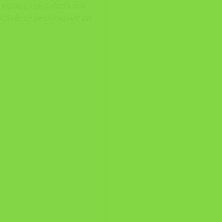
здравје при работа, кои
сти ќе се реализираат во