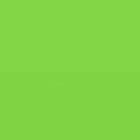
КОНТАКТ
ЗДРУЖЕНИЕ НА ИНЖЕНЕРИ ЗА ЗАШТИТА
АНТОН ПОПОВ 6 , 1000, СКОПЈЕ
+389 (0)70 21 98 76
contact@tutela.org.mk; ziztutela@gmail.com; ziz