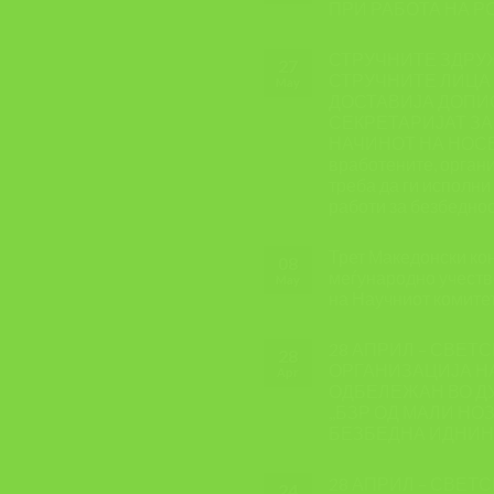
ПРИ РАБОТА НА Р
СТРУЧНИТЕ ЗДРУ
27
СТРУЧНИТЕ ЛИЦА 
May
ДОСТАВИЈА ДОПИС
СЕКРЕТАРИЈАТ ЗА
НАЧИНОТ НА НОСЕЊ
вработените, органи
треба да ги исполн
работи за безбеднос
Трет Македонски кон
08
меѓународно учеств
May
на Научниот комите
28 АПРИЛ – СВЕТС
28
ОРГАНИЗАЦИЈА Н
Apr
ОДБЕЛЕЖАН ВО Д
,,БЗР ОД МАЛИ НО
БЕЗБЕДНА ИДНИН
28 АПРИЛ – СВЕТ
24