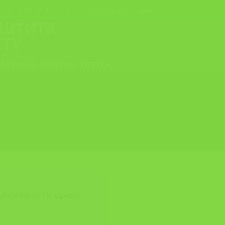
Login
Регистрирај се
ТНО, ОСТАНУВА ВО
NATIONAL JOURNAL TUTELA
 безбедност и здравје