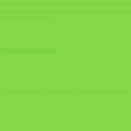
ности во периодот пред Европската недела на безбедност и 
бевме во можност да ги реализираме, сите планирани активно
(29.10. – 03.11.2018 г.).
ЕНДА_29.10_03.11.2018_г
This entry was posted in
Линкови
,
Настани
,
Тутела
. Bookmark the
permalink
.
A