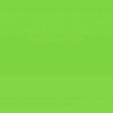
ЛИНКОВИ
,
НАСТАНИ
,
ТУТЕЛА
 НАПО И ОВАА НЕДЕЛА РАБО
ЕКА
ППЗ
ЗПР
ЛИНКОВИ
НАСТАНИ
INTER
МАКЕДОНИЈА
POSTED ON
OCTOBER 28, 2018
BY
TUTELA
ампањите ,,Здрави работни места” на Европската агенција за
должува својот претстој во Македонија..