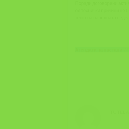
Поради договорени актив
од технички причини не 
текот на наредната недела 
Агендата на настани
АГ
TUTEL