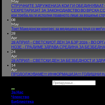
May
СТРУЧНИТЕ ЗДРУЖЕНИЈА КОИ ГИ ОБЕДИНУВААТ 
СЕКРЕТАРИЈАТ ЗА ЗАКОНОДАВСТВО ВО ВРСКА СО НАЧ
кои треба да ги исполни правното лице за вршење стр
08
May
Трет Македонски конгрес за медицина на труд со меѓ
28
Apr
28 АПРИЛ – СВЕТСКИОТ ДЕН ЗА БЗР 2026 – ВО
НОЗЕ – ГРАДИМЕ ЗДРАВА СРЕДИНА ЗА БЕЗБЕДНА
24
Apr
28 АПРИЛ – СВЕТСКИ ДЕН ЗА БЕЗБЕДНОСТ И ЗДР
14
Apr
ПРОДОЛЖУВАМЕ!!! ИНФОРМАЦИЈА!!! ГОДИШНИ НА
Copyright 2026 ©
UX Themes
За Нас
Членство
Библиотека