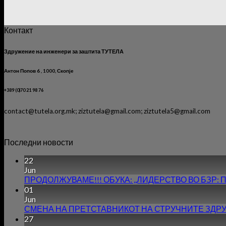
Контакт
Здружение на инженери за заштита ТУТЕЛА
Антон Попов 6 , 1000, Скопје
+389 (0)70 21 98 76
contact@tutela.org.mk; ziztutela@gmail.com; ziztutela5@gmail.com
Последни новости
22
Jun
ПРОДОЛЖУВАМЕ!!! ОБУКА: ,,ЛИДЕРСТВО ВО БЗР: Предиз
01
Jun
СМЕНА НА ПРЕТСТАВНИКОТ НА СТРУЧНИТЕ ЗДРУ
27