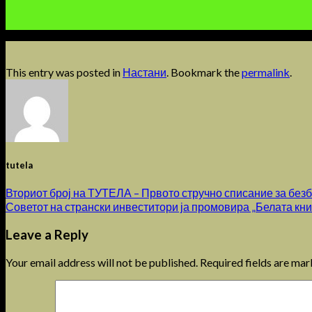
This entry was posted in
Настани
. Bookmark the
permalink
.
tutela
Вториот број на ТУТЕЛА – Првото стручно списание за безб
Советот на странски инвеститори ја промовира „Белата кни
Leave a Reply
Your email address will not be published.
Required fields are ma