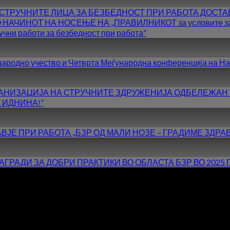
СТРУЧНИТЕ ЛИЦА ЗА БЕЗБЕДНОСТ ПРИ РАБОТА ДОСТАВ
ИНОТ НА НОСЕЊЕ НА ,,ПРАВИЛНИКОТ за условите за врабо
учни работи за безбедност при работа”
ународно учество и Четврта Меѓународна конференција на На
 ОРГАНИЗАЦИЈА НА СТРУЧНИТЕ ЗДРУЖЕНИЈА ОДБЕЛЕЖАН
 ИДНИНА!”
АВЈЕ ПРИ РАБОТА ,,БЗР ОД МАЛИ НОЗЕ – ГРАДИМЕ ЗДР
ГРАДИ ЗА ДОБРИ ПРАКТИКИ ВО ОБЛАСТА БЗР ВО 2025