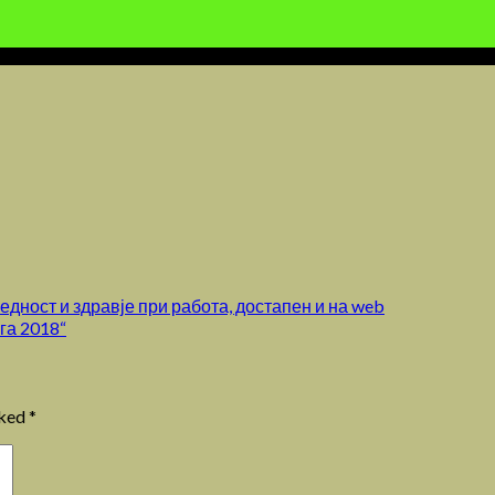
едност и здравје при работа, достапен и на web
га 2018“
rked
*