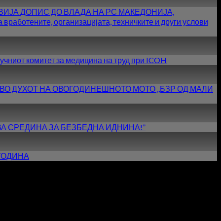
ИЈА ДОПИС ДО ВЛАДА НА РС МАКЕДОНИЈА,
тените, организацијата, техничките и други услови
учниот комитет за медицина на труд при ICOH
 ВО ДУХОТ НА ОВОГОДИНЕШНОТО МОТО ,,БЗР ОД МАЛИ
АВА СРЕДИНА ЗА БЕЗБЕДНА ИДНИНА!”
 ГОДИНА