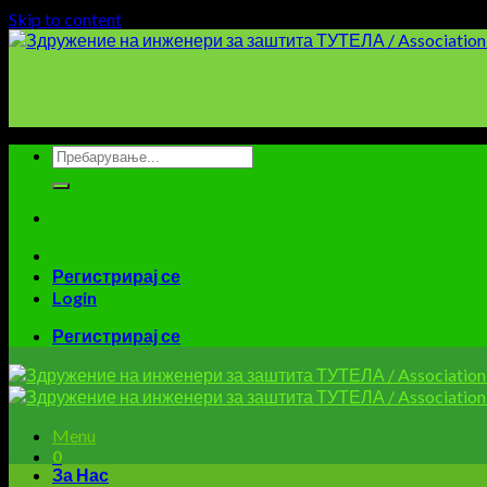
Skip to content
Регистрирај се
Login
Регистрирај се
Menu
0
За Нас