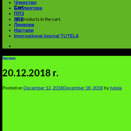
Членство
Cart
Библиотека
ППЗ
No products in the cart.
ЗПР
Линкови
Настани
International Journal TUTELA
Настани
20.12.2018 г.
Posted on
December 12, 2018
December 18, 2018
by
tutela