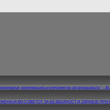
вици, комуникација и влијание во организацијата” – 30.0
ЖЕНИЈА ВО СОВЕТОТ ЗА БЕЗБЕДНОСТ И ЗДРАВЈЕ ПРИ 