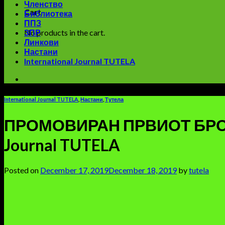
Членство
Cart
Библиотека
ППЗ
No products in the cart.
ЗПР
Линкови
Настани
International Journal TUTELA
International Journal TUTELA
,
Настани
,
Тутела
ПРОМОВИРАН ПРВИОТ БРОЈ Н
Journal TUTELA
Posted on
December 17, 2019
December 18, 2019
by
tutela