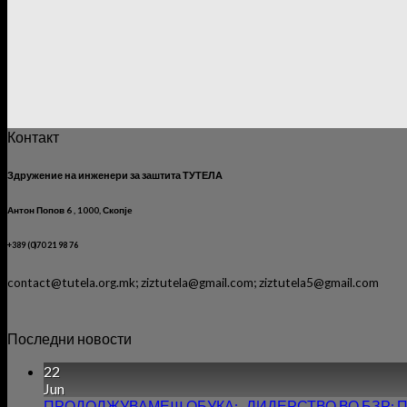
Контакт
Здружение на инженери за заштита ТУТЕЛА
Антон Попов 6 , 1000, Скопје
+389 (0)70 21 98 76
contact@tutela.org.mk; ziztutela@gmail.com; ziztutela5@gmail.com
Последни новости
22
Jun
ПРОДОЛЖУВАМЕ!!! ОБУКА: ,,ЛИДЕРСТВО ВО БЗР: Предиз