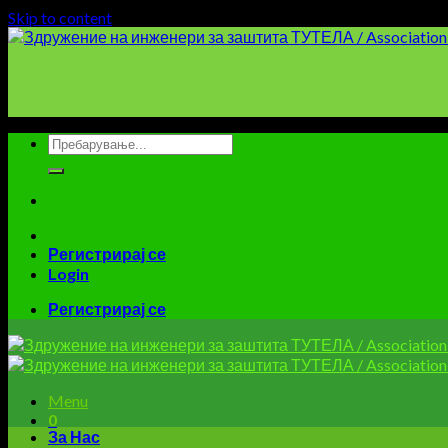
Skip to content
Регистрирај се
Login
Регистрирај се
Menu
0
За Нас