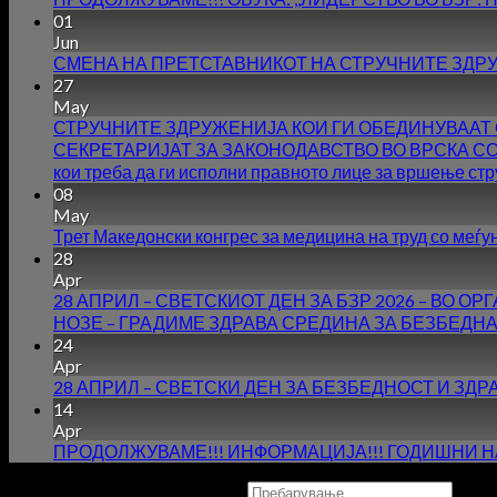
01
Jun
СМЕНА НА ПРЕТСТАВНИКОТ НА СТРУЧНИТЕ ЗДРУ
27
May
СТРУЧНИТЕ ЗДРУЖЕНИЈА КОИ ГИ ОБЕДИНУВААТ 
СЕКРЕТАРИЈАТ ЗА ЗАКОНОДАВСТВО ВО ВРСКА СО НАЧ
кои треба да ги исполни правното лице за вршење стр
08
May
Трет Македонски конгрес за медицина на труд со меѓ
28
Apr
28 АПРИЛ – СВЕТСКИОТ ДЕН ЗА БЗР 2026 – ВО
НОЗЕ – ГРАДИМЕ ЗДРАВА СРЕДИНА ЗА БЕЗБЕДНА
24
Apr
28 АПРИЛ – СВЕТСКИ ДЕН ЗА БЕЗБЕДНОСТ И ЗДР
14
Apr
ПРОДОЛЖУВАМЕ!!! ИНФОРМАЦИЈА!!! ГОДИШНИ НА
Copyright 2026 ©
UX Themes