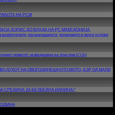
РАБОТА НА РСМ
ИЈА ДОПИС ДО ВЛАДА НА РС МАКЕДОНИЈА,
тените, организацијата, техничките и други услови
учниот комитет за медицина на труд при ICOH
 ВО ДУХОТ НА ОВОГОДИНЕШНОТО МОТО ,,БЗР ОД МАЛИ
АВА СРЕДИНА ЗА БЕЗБЕДНА ИДНИНА!”
 ГОДИНА