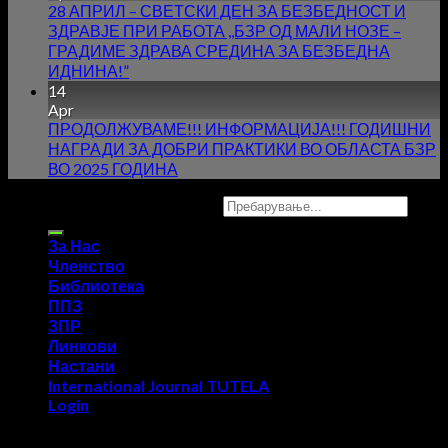
28 АПРИЛ – СВЕТСКИ ДЕН ЗА БЕЗБЕДНОСТ И
ЗДРАВЈЕ ПРИ РАБОТА ,,БЗР ОД МАЛИ НОЗЕ –
ГРАДИМЕ ЗДРАВА СРЕДИНА ЗА БЕЗБЕДНА
ИДНИНА!”
14
Apr
ПРОДОЛЖУВАМЕ!!! ИНФОРМАЦИЈА!!! ГОДИШНИ
НАГРАДИ ЗА ДОБРИ ПРАКТИКИ ВО ОБЛАСТА БЗР
ВО 2025 ГОДИНА
Copyright 2026 ©
UX Themes
За Нас
Членство
Библиотека
ППЗ
ЗПР
Линкови
Настани
International Journal TUTELA
Login
Login