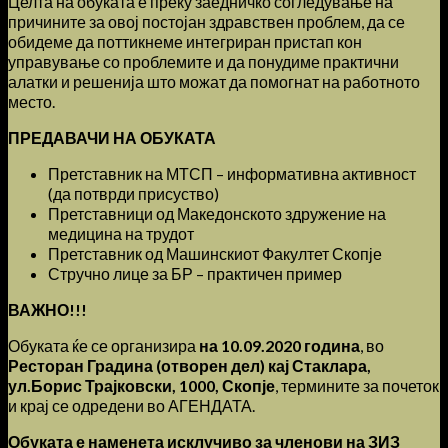
Целта на обуката е преку заедничко согледување на
причините за овој постојан здравствен проблем, да се
обидеме да поттикнеме интегриран пристап кон
управување со проблемите и да понудиме практични
алатки и решенија што можат да помогнат на работното
место.
ПРЕДАВАЧИ НА ОБУКАТА
Претставник на МТСП – информативна активност
(да потврди присуство)
Претставници од Македонското здружение на
медицина на трудот
Претставник од Машинскиот Факултет Скопје
Стручно лице за БР – практичен пример
ВАЖНО!!!
Обуката ќе се организира
на 10.09.2020 година
, во
Ресторан Градина (отворен дел) кај Стаклара,
ул.Борис Трајковски, 1000, Скопје
, термините за почеток
и крај се одредени во АГЕНДАТА.
Обуката е наменета исклучиво за членови на ЗИЗ