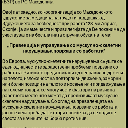
(БЗР) во РС Македонија.
Овој пат заедно, во коорганизација со Македонското
здружение за медицина на трудот и поддршка од
Здружението за безбедност при работа “28-ми Април”,
Скопје, ја имаме честа и привилегијата да Ве поканиме да
учествувате на бесплатната стручна обука, на тема:
,,Превенција и управување со мускулно-скелетни
нарушувања поврзани со работата”
Во Европа, мускулно-скелетните нарушувања сè уште се
еден од најчестите здравствени проблеми поврзани со
работата. Ризиците предизвикани од неправилно држење
на телото, изложеност на повторливи движења, заморни
или болни позиции на телото и носење или придвижување
на големи товари, се многу чести фактори на ризик на
работното место што можат да предизвикаат мускулно-
скелетни нарушувања. Со оглед на преваленцата на
мускулно-скелетни нарушувања поврзани со работата,
јасно е дека треба да се стори повеќе за да се подигне
свеста за начините на борба против нив.