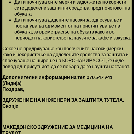
Да ги почитува сите мерки и задолжително користи
сите доделени заштитни средства пред почетокот на
обуката
Да ги почитува дадените насоки за однесување и
постапувања од моментот на пристигнување на
обуката, за времетраење на обуката како и во
периодот на користење на паузите за кафе и закуска.
Секое не придржување кон посочените насоки (мерки)
како и некористење на доделените средства за заштита и
спречување на ширење на КОРОНАВИРУСОТ, ќе биде
повод од присутниот да се побара да го наушти настанот.
Дополнителни информации на тел 070 547 941
(Лидија)
Поздрав,
ЗДРУЖЕНИЕ НА ИНЖЕНЕРИ ЗА ЗАШТИТА ТУТЕЛА,
Скопје
МАКЕДОНСКО ЗДРУЖЕНИЕ ЗА МЕДИЦИНА НА
ТРУДОТ