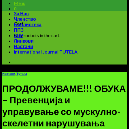
Menu
0
За Нас
Членство
Cart
Библиотека
ППЗ
No products in the cart.
ЗПР
Линкови
Настани
International Journal TUTELA
Настани
,
Тутела
ПРОДОЛЖУВАМЕ!!! ОБУКА
– Превенција и
управување со мускулно-
скелетни нарушувања