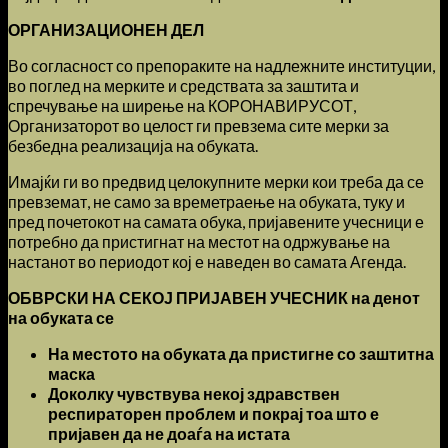
ОРГАНИЗАЦИОНЕН ДЕЛ
Во согласност со препораките на надлежните институции,
во поглед на мерките и средствата за заштита и
спречување на ширење на КОРОНАВИРУСОТ,
Организаторот во целост ги превзема сите мерки за
безбедна реализација на обуката.
Имајќи ги во предвид целокупните мерки кои треба да се
превземат, не само за времетраење на обуката, туку и
пред почетокот на самата обука, пријавените учесници е
потребно да пристигнат на местот на одржување на
настанот во периодот кој е наведен во самата Агенда.
ОБВРСКИ НА СЕКОЈ ПРИЈАВЕН УЧЕСНИК на денот
на обуката се
На местото на обуката да пристигне со заштитна
маска
Доколку чувствува некој здравствен
респираторен проблем и покрај тоа што е
пријавен да не доаѓа на истата