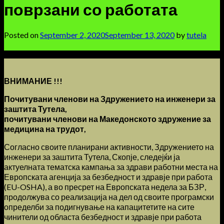
поврзани со работата
Posted on
September 2, 2020
September 13, 2020
by
tutela
ВНИМАНИЕ !!!
Почитувани членови на Здружението на инженери за
заштита Тутела,
почитувани членови на Македонското здружение за
медицина на трудот,
Согласно своите планирани активности, Здружението на
инженери за заштита Тутела, Скопје, следејќи ја
актуелната тематска кампања за здрави работни места на
Европската агенција за безбедност и здравје при работа
(EU-OSHA), а во пресрет на Европската недела за БЗР,
продолжува со реализација на дел од своите програмски
определби за подигнување на капацитетите на сите
чинители од областа безбедност и здравје при работа