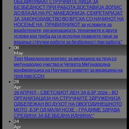
ОБЕДИНУВААТ СТРУЧНИТЕ ЛИЦА ЗА
БЕЗБЕДНОСТ ПРИ РАБОТА ДОСТАВИЈА ДОПИС
ДО ВЛАДА НА РС МАКЕДОНИЈА, СЕКРЕТАРИЈАТ
ЗА ЗАКОНОДАВСТВО ВО ВРСКА СО НАЧИНОТ НА
НОСЕЊЕ НА ,,ПРАВИЛНИКОТ за условите за
вработените, организацијата, техничките и други
услови кои треба да ги исполни правното лице за
вршење стручни работи за безбедност при работа”
08
May
Трет Македонски конгрес за медицина на труд со
меѓународно учество и Четврта Меѓународна
конференција на Научниот комитет за медицина на
труд при ICOH
28
Apr
28 АПРИЛ – СВЕТСКИОТ ДЕН ЗА БЗР 2026 – ВО
ОРГАНИЗАЦИЈА НА СТРУЧНИТЕ ЗДРУЖЕНИЈА
ОДБЕЛЕЖАН ВО ДУХОТ НА ОВОГОДИНЕШНОТО
МОТО ,,БЗР ОД МАЛИ НОЗЕ – ГРАДИМЕ ЗДРАВА
СРЕДИНА ЗА БЕЗБЕДНА ИДНИНА!”
24
Apr