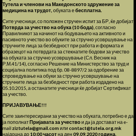
Тутела и членови на Македонското здружение за
медицина на трудот,
обуката е
бесплатна.
Сите учесници, со положен стручен испит за БР, ќе добијат
Потврда за учество на обука (10 бода)
, согласно
Правилникот за начинот на бодувањето на активното и
пасивното учество во обуките за стручно усовршување на
стручните лица за безбедност при работа и формата и
образецот на потврдата за стекнатите бодови за учество
на обуката за стручно усовршување (Сл. Весник на
Р.М.41/14), согласно Решение на Министерство за труд и
социјална политика под бр. 08-8897/2 за одобрение за
спроведување на обуки за стручно усовршување на
стручните лица за безбедност при работа издадено на
05.10.2015, а останатите учесници ќе добијат Сертификат
за учество.
ПРИЈАВУВАЊЕ!!!
Сите заинтересирани за учество на обуката, потребно е да
ја пополнат
Пријавата за учество
и дa ја достават на e-
mail
ziztutela@gmail.com
или
contact@tutela.org.mk
најдоцна до
10:00 часот
на ден
09.09.2020 година
.