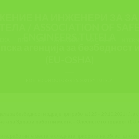
ИНФОРМАЦИИ
,
НАСТАНИ
 ЗА БЕЗБЕДНОСТ И ЗДРАВЈЕ
 ЗДРАВИ РАБОТНИ МЕСТА – ОЛ
ЕКА
ППЗ
ЗПР
ЛИНКОВИ
НАСТАНИ
INTER
опска агенција за безбедност 
(EU-OSHA)
POSTED ON
OCTOBER 25, 2021
BY
TUTELA
а за безбедност и здрвје при работа ( 25 – 29.10.2021 г.), а с
та за Здрави работни места – Олеснете го товарот
(EU-
те, работните места, е следната приоритетна област што ќе