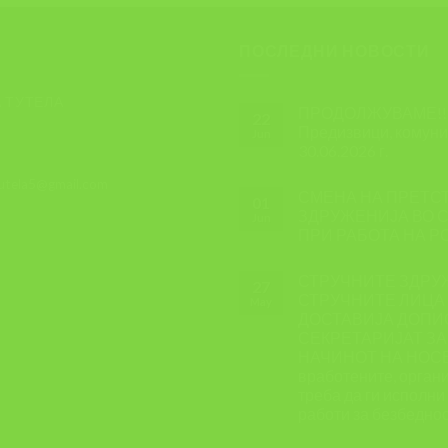
ПОСЛЕДНИ НОВОСТИ
 ТУТЕЛА
ПРОДОЛЖУВАМЕ!!! 
22
Предизвици, комуник
Jun
30.06.2026 г.
tutela5@gmail.com
СМЕНА НА ПРЕТС
01
ЗДРУЖЕНИЈА ВО С
Jun
ПРИ РАБОТА НА Р
СТРУЧНИТЕ ЗДРУ
27
СТРУЧНИТЕ ЛИЦА 
May
ДОСТАВИЈА ДОПИС
СЕКРЕТАРИЈАТ ЗА
НАЧИНОТ НА НОСЕЊ
вработените, органи
треба да ги исполн
работи за безбеднос