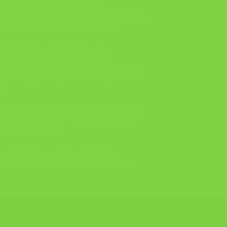
грес за медицина на труд со
о и Четврта Меѓународна конференција
т за медицина на труд при ICOH
КИОТ ДЕН ЗА БЗР 2026 – ВО
А СТРУЧНИТЕ ЗДРУЖЕНИЈА
УХОТ НА ОВОГОДИНЕШНОТО МОТО
ЗЕ – ГРАДИМЕ ЗДРАВА СРЕДИНА ЗА
А!”
СКИ ДЕН ЗА БЕЗБЕДНОСТ И ЗДРАВЈЕ
 ОД МАЛИ НОЗЕ – ГРАДИМЕ ЗДРАВА
ЕДНА ИДНИНА!”
! ИНФОРМАЦИЈА!!! ГОДИШНИ
И ПРАКТИКИ ВО ОБЛАСТА БЗР ВО