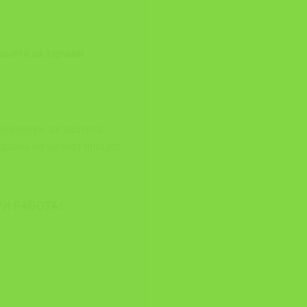
ањата за здрави
инженери за заштита
дршка на целиот процес.
РИ РАБОТА!