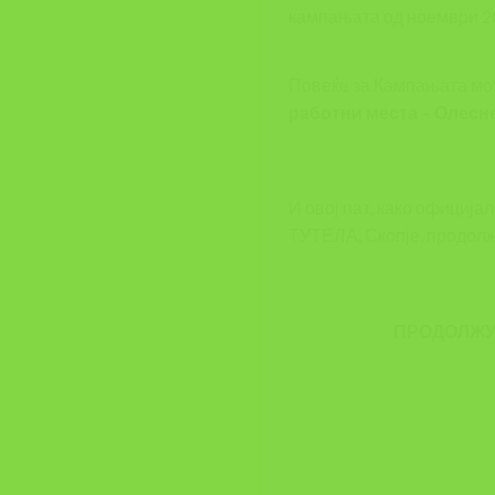
кампањата од ноември 20
Повеќе за Кампањата мо
работни места – Олесне
И овој пат, како официј
ТУТЕЛА, Скопје, продолж
ПРОДОЛЖУВ