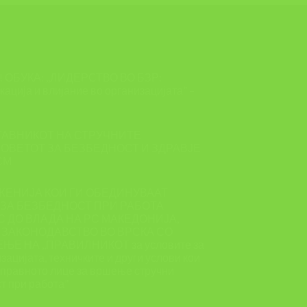
ОБУКА: ,,ЛИДЕРСТВО ВО БЗР:
ација и влијание во организацијата” –
ТАВНИКОТ НА СТРУЧНИТЕ
ОВЕТОТ ЗА БЕЗБЕДНОСТ И ЗДРАВЈЕ
СМ
ЖЕНИЈА КОИ ГИ ОБЕДИНУВААТ
ЗА БЕЗБЕДНОСТ ПРИ РАБОТА
 ДО ВЛАДА НА РС МАКЕДОНИЈА,
 ЗАКОНОДАВСТВО ВО ВРСКА СО
Е НА ,,ПРАВИЛНИКОТ за условите за
зацијата, техничките и други услови кои
и правното лице за вршење стручни
т при работа”