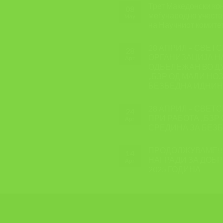
Трет Македонски кон
08
меѓународно учеств
May
на Научниот комите
28 АПРИЛ – СВЕТС
28
ОРГАНИЗАЦИЈА Н
Apr
ОДБЕЛЕЖАН ВО Д
,,БЗР ОД МАЛИ НО
БЕЗБЕДНА ИДНИН
28 АПРИЛ – СВЕТ
24
ПРИ РАБОТА ,,БЗР
Apr
СРЕДИНА ЗА БЕЗБ
ПРОДОЛЖУВАМЕ!!
14
НАГРАДИ ЗА ДОБР
Apr
2025 ГОДИНА