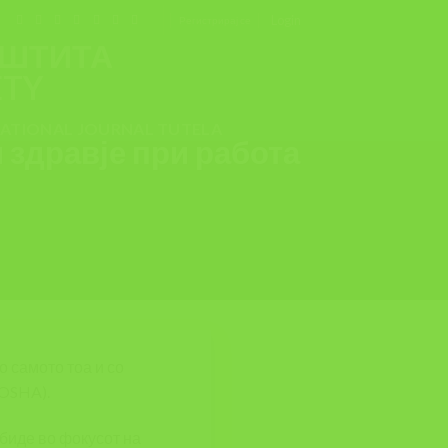
Login
Регистрирај се
 ПРИ РАБОТА (25-
ЕСНЕТЕ ГО ТОВАРОТ
NATIONAL JOURNAL TUTELA
и здравје при работа
о самото тоа и со
OSHA).
 биде во фокусот на