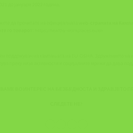
21 до јануари 2022 година.
жете да прочитате на официјалната
web-страната на Камп
те го товарот
:
https://healthy-workplaces.eu/en
ален поддржувач на кампањата на EU-OSHA, Здружението на 
ува преку низа активности и социјалните мрежи да дава под
АМЕ ВО ИНТЕРЕС НА БЕЗБЕДНОСТА И ЗДРАВЈЕТО П
СЛЕДЕТЕ НЕ!