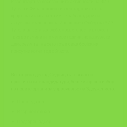
Извештајот за досегашните активности на ЗИЗ
Тутела и Финансискиот извештај, при што на
крајот на излагањето им се заблагодари на
актуелните членови на Извршниот Одбор на ЗИЗ
Тутела, за сета заложба, посветеност и вложен
труд во изминатите четири години, истакнувајќи
дека резултат на сето тоа е оваа бројка на
присутни колеги од областа.
Во вториот дел од Седницата, согласно
пристигнатите кандидатури, беше извршен избор
на новите органи за управување на Здружението.
Претседател
Извршен одбор
Надзорен одбор