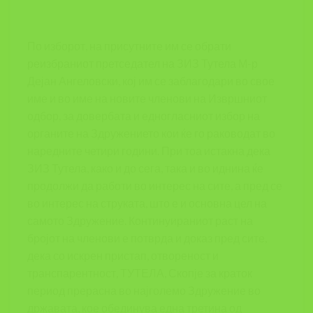
По изборот, на присутните им се обрати
реизбраниот претседател на ЗИЗ Тутела М-р
Дејан Ангеловски, кој им се заблагодари во свое
име и во име на новите членови на Извршниот
одбор, за довербата и едногласниот избор на
органите на Здружението кои ќе го раководат во
наредните четири години. При тоа истакна дека
ЗИЗ Тутела, како и до сега, така и во иднина ќе
продолжи да работи во интерес на сите, а пред се
во интерес на струката, што е и основна цел на
самото Здружение. Континуираниот раст на
бројот на членови е потврда и доказ пред сите,
дека со искрен пристап, отвореност и
транспарентност, ТУТЕЛА, Скопје за краток
период прерасна во најголемо Здружение во
државата, кое обединува една третина од