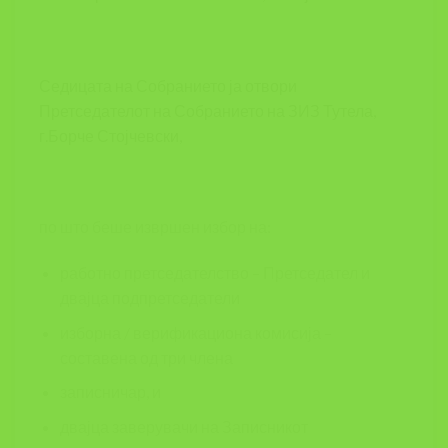
Седицата на Собранието ја отвори
Претседателот на Собранието на ЗИЗ Тутела,
г.Борче Стојчевски,
по што беше извршен избор на:
работно претседателство – Претседател и
двајца подпретседатели
изборна / верификациона комисија –
составена од три члена
записничар, и
двајца заверувачи на Записникот