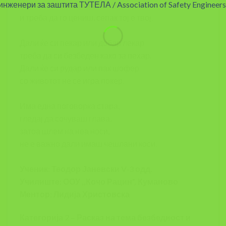
Со неа го штитиш животот свој
и треба да го цениш, сепак тој е твој.
Дали ќе си пекар или добар лекар
треба да си безбеден како за пехар.
Дали ќе си рудар или пак шофер
со животот не се игра покер.
Има една поговорка стара,
гледај да сочуваш глава,
затоа шлем на неа носи,
не е важно дали имаш чешлани коси.
Ученик: Теодор Јаневски V-3 одд.
Училиште: ООУ ,,Кочо Рацин”, Куманово
Ментор: Лидија Христовска
Категорија 2 – Расказ на тема безбедност и