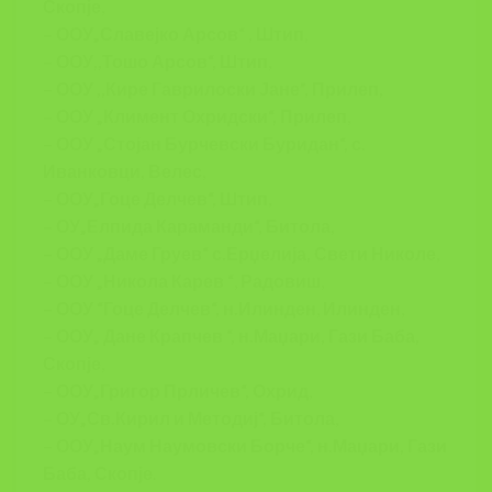
Скопје
,
–
ООУ„Славејко Арсов“ , Штип
,
–
ООУ,,Тошо Арсов“, Штип
,
–
ООУ ,,Кире Гаврилоски Јане”, Прилеп,
– ООУ „Климент Охридски“, Прилеп
,
–
ООУ „Стојан Бурчевски Буридан“, с.
Иванковци, Велес
,
–
ООУ„Гоце Делчев“,
Штип
,
– ОУ„Елпида Караманди“, Битола,
– ООУ „Даме Груев“ с.Ерџелија, Свети Николе
,
–
ООУ „Никола Карев
“
,
Радовиш
,
–
ООУ “Гоце Делчев“, н.Илинден
,
Илинден
,
–
ООУ„ Дане Крапчев “, н.Маџари, Гази Баба,
Скопје
,
–
ООУ„Григор Прличев“, Охрид
,
–
ОУ„Св.Кирил и Методиј“, Битола
,
–
ООУ„Наум Наумовски Борче“, н.Маџари, Гази
Баба, Скопје
.