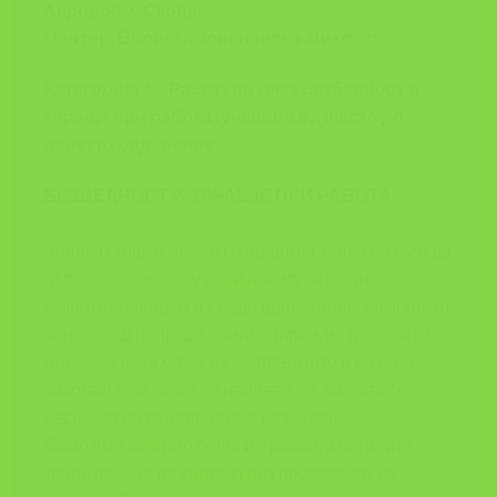
Аеродром, Скопје
Ментор: Виолета Јовановска-Никовска
Категорија 4 – Расказ на тема безбедност и
здравје при работа (ученици од шесто до
деветто одделение
БЕЗБЕДНОСТ И ЗДРАВЈЕ ПРИ РАБОТА
Човекот тешко живее со правила, полесно му е да
ги создава, одколку да ги почитува истите.
Животот навидум изгледа едноставен, но човекот
понекогаш го прави комплициран, не ценејќи го,
мислејќи дека може да направи што и да е, но
никогаш н не може да направи се. Животот е
бесценет да го направиме безбеден.
Само што сонцето беше изгреало, а неговите
зраци почнаа да ѕиркаат низ прозорецот на