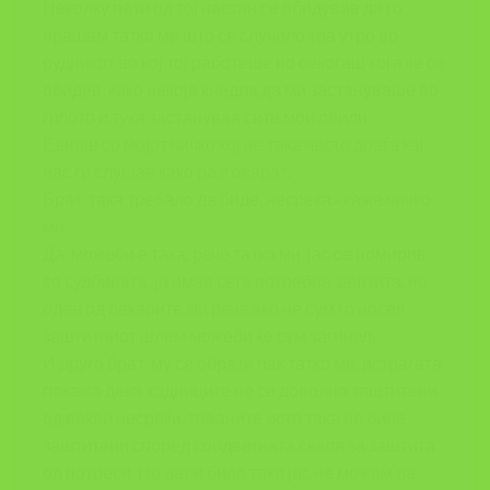
Неколку пати од тој настан се обидував да го
прашам татко ми што се случило тоа утро во
рудникот во кој тој работеше но секогаш кога ќе се
обидев, како некоја кнедла да ми застануваше во
грлото и тука застануваа сите мои обиди.
Еднаш со мојот чичко кој не така често доаѓа кај
нас ги слушав како разговарат.
Брат, така требало да биде, несреќа.- кажа чичко
ми.
Да, можеби е така, рече татко ми, јас се помирив
со судбината, ја имав сета потребна заштита, но
еден од лекарите ми рече ако не сум го носел
заштитниот шлем можеби ќе сум загинел.
И друго брат, му се обрати пак татко ми, истрагата
покажа дека ходниците не се доволно заштитени
од вакви несреќи, таваните исто така не биле
заштитени според соодветната скала за заштита
од потреси. Но дали било така јас не можам да