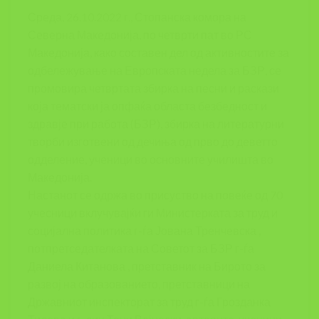
Среда, 26.10.2022 г., Стопанска комора на
Северна Македонија, по четврти пат во РС
Македонија, како составен дел од активностите за
одбележување на Европската недела за БЗР, се
промовира четвртата збирка на песни и раскази
која тематски ја опфаќа областа безбедност и
здравје при работа (БЗР), збирка на литературни
творби изготвени од дечиња од прво до деветто
одделение, ученици во основните училишта во
Македонија.
Настанот се одржа во присуство на повеќе од 70
учесници вклучувајќи ги Министерката за труд и
социјална политика г-ѓа Јована Тренчевска ,
потпретседателката на Советот за БЗР г-ѓа
Даниела Китанова , претставник на Бирото за
развој на образованието, претставници на
Државниот инспекторат за труд г-ѓа Грозданка