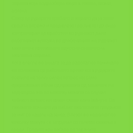
опрема која подразбира кацига, лампа, чизми,
облека.
Секој од рударите требало и морало да ја земе
својата опрема и пред влезот во ливтот да биде
контролиран од вработен во рудникот дали
работникот влегува во длабочините на рудникот
како што е пропишано односно со целосна
заштитна опрема.
Кога влегле во окната за да работат не поминало
ни половина од работното време кога рударите
осетиле не толку силен потрес кој само
предизвикал облак од прашина од таваните на
ходниците. Но по неколку минити се случил
кобниот потрес кој траел скоро една минута. Од
таваните почнале да паѓаат заштитните греди кои
за миг се нашле на земја. Влезот во ходникот по
неколку минути се затрупал со големи камења и
греди. Гредите кои паѓале од таваните