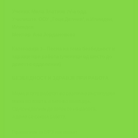
Ученик: Мила Златков IV-а одд.
Училиште: ООУ ,,Гоце Делчев”, н.Илинден,
Илинден
Ментор: Ана Јордановска
Категорија 3 – Песна на тема безбедност и
здравје при работа (ученици од шесто до
деветто одделение)
БЕЗБЕДНОСТ И ЗДРАВЈЕ ПРИ РАБОТА
Мама и тато работат во различна институција
мама во пошта, а тато во полиција.
Од понеделник до петок се на работа,
а дома се секоја сабота.
Правилник за БРЗ тие имаат