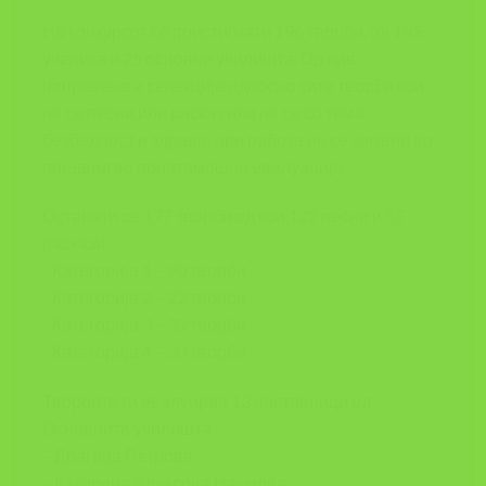
На конкурсот се пристигнати 196 творби, од 195
ученика и 25 основни училишта. Од нив
направена е селекција односно сите творби кои
не се песна или расказ или не се со тема
безбедност и здравје при работа не се земени во
предвид во понатамошна евалуација.
Останати се 177 творби од кои 122 песни и 55
раскази:
Категорија 1 – 90 творби
Категорија 2 – 22 творби
Категорија 3 – 35 творби
Категорија 4 – 30 творби
Творбите ги евалуираа 13 наставници од
Основните училишта.
– Драгица Петрова
– Катерина Алексова Наумова