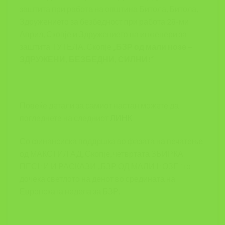
заштита при работа на општина Битола, Битола,
Здружението за безбедност при работа 28-ми
Април, Скопје и Здружението на инженери за
заштита ТУТЕЛА, Скопје
„БЗР од мали нозе –
ЗДРУЖЕНИ, БЕЗБЕДНИ, СИЛНИ!“
Повеќе детали за самиот настан можете да
погледнете на следниот
ЛИНК
Со финансиска поддршка во фазата на печатење
од МАКСТИЛ АД, Скопје, четвртата ЗБИРКА
ПЕСНИ И РАСКАЗИ ,,БЗР ОД МАЛИ НОЗЕ” го
дочека светлото на денот во средината на
Европската недела за БЗР.