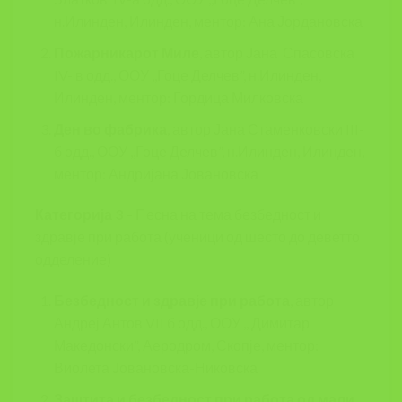
н.Илинден, Илинден, ментор: Ана Јордановска
Пожарникарот Миле
, автор Јана Спасовска
IV- в одд., ООУ ,,Гоце Делчев”, н.Илинден,
Илинден, ментор: Гордица Милковска
Ден во фабрика
, автор Јана Стаменковски III-
б одд., ООУ ,,Гоце Делчев”, н.Илинден, Илинден,
ментор: Андријана Јовановска
Категорија 3
– Песна на тема безбедност и
здравје при работа (ученици од шесто до деветто
одделение)
Безбедност и здравје при работа
, автор
Андреј Антов VII б одд., ООУ ,, Димитар
Македонски”, Аеродром, Скопје, ментор:
Виолета Јовановска-Никовска
Заштита и безбедност при работа од мали