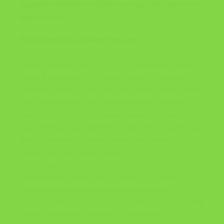
здравје при работа (ученици од прво до петто
одделение)
Безбедност и здравје пред се
Беше едно мартовско утро.Се случуваше нешто
чудно и необично.Се појави првиот случај на
вирусот Ковид-19 и во нашата земја.Изминатите
неколку денови возрасните кришум зборуваа за
некоја болест која се појавила многу далеку од
нас.Се беше така далечно и никој не се надеваше
дека со огромна брзина толку опасен вирус ќе
бидел дел и од нашиот живот.
Се сеќавам на тоа мартовско утро.Бев
вознемирена и многу исплашена.Тој ден не
известија од училиште дека наставата ќе ја
продолжиме дома.Бев тажна.Нема да си ги видам
своите другарчиња ниту наставничките.Ја