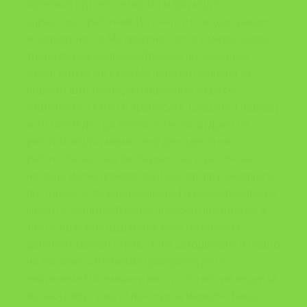
пречекав од работа мојата мајка која е
здравствен работник.Во очите и го видов заморот
и загриженоста.Ме прегрна силно и ми рече дека
треба да разговараме.Длабоко во себе веќе
знаев што ќе ми каже.Ми објасни смирено за
вирусот,што треба да направиме за да се
заштитиме и како се пренесува. Следниот период
кога голем дел од луѓето останаа од дома да
работат мојата мајка секој ден одеше на
работа.За нејзина безбедност но и за сите нас
носеше маска понекогаш и две,визир ракавици и
постојано се дезинфицираше.Ги дезинфицираше
кваките,чевлите.Имавме посебни правила кога
таа се враќаше од работа. Како изминуваа
деновите целиот страв стана секојдневие и нешто
на кое веќе сите бевме принудени да се
навикнеме.Но имаше и многу луѓе кои не веруваа
во овој вирус и не ги почитуваа мерките.Таков