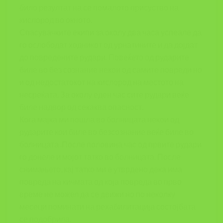
било резултат на се помалото присуство на
кислород во окното.
Спасувачките екипи за околу два часа успеале да
го ослободат ходникот од урнатините и да дојдат
до повредените рудари. Повеќето од рударите
биле во без сознание некои од самите повреди но
и од недостатокот на кислород на местото на
несреќата. За околу еден час сите рудари веќе
биле надвор од секаква опасност.
Кога мајка ми пошла во болницата некои од
рударите кои биле во безсознание веќе биле во
болницата .После половина час од првите рудари
го донеле и мојот татко во болницата. После
снимањето, кај татко ми е утврдено дека има
повреда на кичмата од која повреда во прво
време не можел да се движи но по неколку
месеци поминати на рехабилитација состојбата
се подобрила.