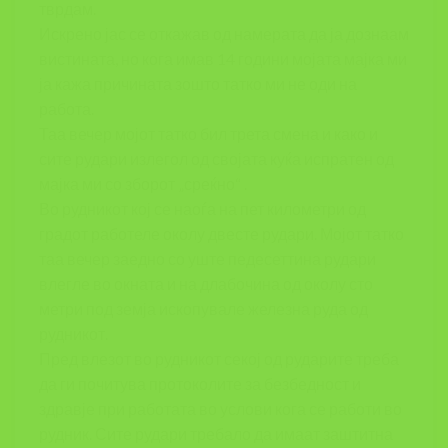
тврдам.
Искрено јас се откажав од намерата да ја дознаам
вистината, но кога имав 14 години мојата мајка ми
ја кажа причината зошто татко ми не оди на
работа.
Таа вечер мојот татко бил трета смена и како и
сите рудари излегол од својата куќа испратен од
мајка ми со зборот „среќно“ .
Во рудникот кој се наоѓа на пет километри од
градот работеле околу двесте рудари. Мојот татко
таа вечер заедно со уште педесеттина рудари
влегле во окната и на длабочина од околу сто
метри под земја ископувале железна руда од
рудникот.
Пред влезот во рудникот секој од рударите треба
да ги почитува протоколите за безбедност и
здравје при работата во услови кога се работи во
рудник. Сите рудари требало да имаат заштитна