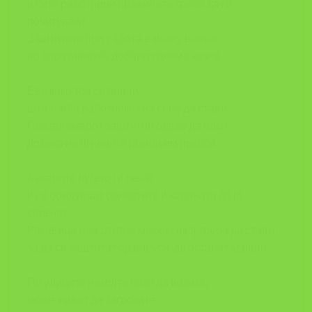
и сите работници правилата треба да ги
почитуваат.
Заштитата при работа е многу важна,
во спротивно ќе добијат голема казна.
Еве како тоа се прави,
што треба работникот на себе да стави.
Пожарникарот заштитно одело да носи
додека на огнените јазици им пркоси.
Лекарите луѓето ги лечат
и се обидуваат болестите и короната да ја
спречат.
Ракавици и заштитна маска секој треба да стави
за да се заштитат од вируси, да останат здрави.
По улиците немојте брзо да возите,
може живот да загрозите.