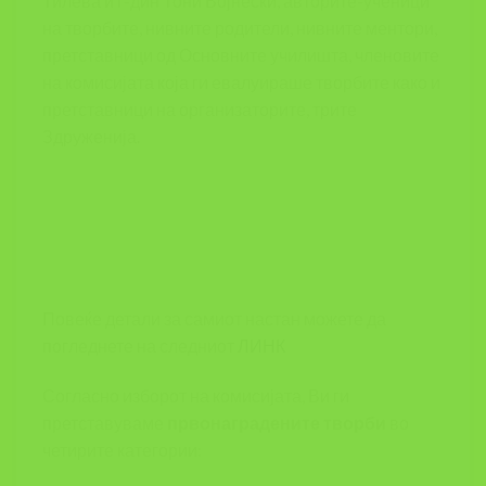
Тилева и г-дин Тони Војнески, авторите-ученици
на творбите, нивните родители, нивните ментори,
претставници од Основните училишта, членовите
на комисијата која ги евалуираше творбите како и
претставници на организаторите, трите
Здруженија.
Повеќе детали за самиот настан можете да
погледнете на следниот
ЛИНК
Согласно изборот на комисијата, Ви ги
претставуваме
првонаградените творби
во
четирите категории: