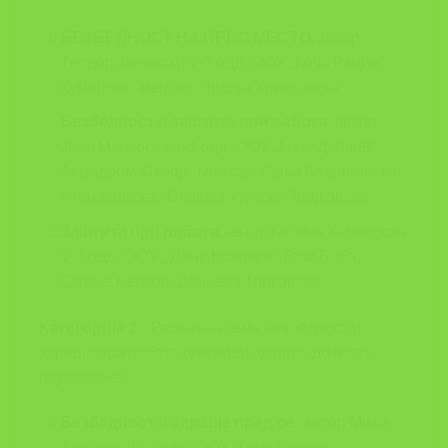
БЕЗБЕДНОСТ НА ПРВО МЕСТО
, автор
Теодор Јаневски V-3 одд., ООУ ,,Кочо Рацин”,
Куманово, ментор: Лидија Христовска
Безбедност и заштита при работа
, автор
Јана Маркоска II-1 одд., ООУ ,,Гоце Делчев”
Аеродром, Скопје, ментор: Сања Стојановска
Атанасовска / Блашка Узунска Трајковска
Заштита при работа
, автор Калина Караџоска
V-1 одд., ООУ ,, Дане Крапчев”, Гази Баба,
Скопје, ментор: Даниела Торковска
Категорија 2
– Расказ на тема безбедност и
здравје при работа (ученици од прво до петто
одделение)
Безбедност и здравје пред се
, автор Мила
Златков IV-а одд., ООУ ,,Гоце Делчев”,