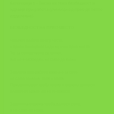
Категорија 1 – Песна на тема безбедност и
здравје при работа (ученици од прво до петто
одделение)
БЕЗБЕДНОСТ НА ПРВО МЕСТО
Човекот работи многу често,
и треба безбедноста да му е на прво место.
Тој за семејството се грижи,
ако не е безбеден, не смее да мижи.
Заштита при работа важна е за сите
не само за мене, тебе и Мите.
Пожарникарот треба чизми и опрема да носи,
пламенот црвен да не го покоси.
Заштитна опрема треба да носи секој,
а не само по некој.