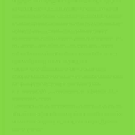
мојата соба се слушна сирена. Излегов набрзина
на прозорецот прескокнувајќи го креветот на кој
спиев. Ја здогледав колата за брза помош како со
огромна брзина се движи по улицата и за неколку
моменти веќе ја снема. Во тој момент не ни
помислував што би можело да се има случено. Но
по неколку минути се слушна уште еден таков
силен звук и уште една кола на брзата помош со
голема брзина ја помина улицата.
Набрзина се облеков, слегов по скалите, ја
отворив вратата и излегов на улицата. Видов како
на прозорите на другите куќи излегуваат
љубопитни луѓе, на кои звукот на сирената им го
прекратила сонот.
Луѓето почнаа да излегуваат на улица, збунети од
звуците на сирените но и од прашањето кое во тој
момент им се вртеше во нивните глави „Што се
има случено?“.