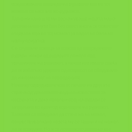
предизвикале повреди на рударите кои во тој
момент се наоѓале во рудникот.
Татко ми како што ми раскажуваше мојата мајка
десетина минути бил без свест и кога се освестил
гледката која во тој момент ја видел не била ни
малку пријатна.
Се слушале повици за помош од повредените
рудари , некои од рударите лежеле под
урнатините на рудникот, а некои кои имале среќа
да ги избегнат ударите од потресот се обидувале
да им помогнат на повредените.
Неколку од рударите кои останале на другата
страна од урнатините веднаш известиле за
несреќата и дека поголем број на рудари се
затрупани во еден од ходниците на рудникот.
Татко ми се обидувал да стане но не можел,
почувствувал како нозете му се тешки и не можел
да ги помрдне. Но и се потешкото дишење кое