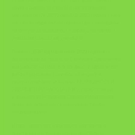
наука и Бирото за развој на образованието (
мислење бр.09-207/2 од 03.02.2022 година ), како
настан, за подигање на јавната свест за градење
на култура за безбедност и здравје, од најмала
училишна возраст кај учениците.
Повикот ,,
БЗР од мали нозе 2022 година
”, e
организиран од страна на Стручните Здруженија
кои работат на полето безбедност и здравје при
работа, На повикот за избор на најдобри
литературни творби на тема БЕЗБЕДНОСТ И
ЗДРАВЈЕ ПРИ РАБОТА (БЗР), изработени од
учениците од Република Северна Македонија,
повик, кој четврт пат се одржува и станува
традиционален.
И овој, четврт пат, најмладите најсериозно
пристапија и исполнија скоро двестотини