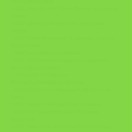
Аеродром
,
Скопје
,
– ООУ„Гоце Делчев“, Горно Лисиче, Аеродром,
Скопје
,
–
ООУ „Димитар Македонски“, Аеродром –
Скопје
,
–
ООУ „Рајко Жинзифов“, н. Драчево, Кисела
Вода, Скопје
,
–
ООУ „Кочо Рацин“, Куманово
,
–
ООУ„Св. Климент Охридски“, н.Драчево,
Кисела Вода, Скопје
,
–
ПУ при ОУ „Св.Кирил и
Методиј“
,
с.Логоварди, Битола
,
–
ООУ„Св.Климент Охридски“, Македонски
Брод
,
–
ООУ „Кирил и Методиј“, Свети Николе
,
–
ООУ„Св. Кирил и Методиј“, Иловица,
Босилово
,
– ООУ,,Партенија Зографски”, Кисела Вода,