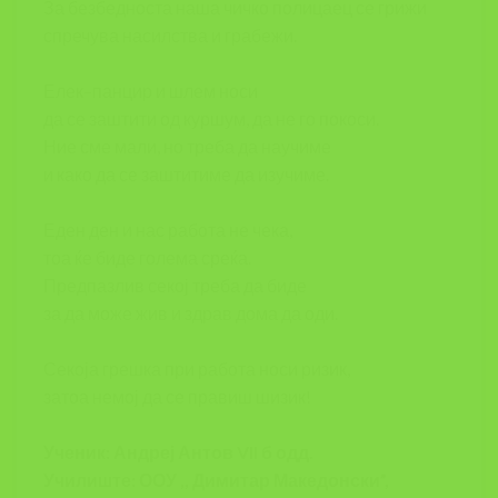
За безбедноста наша чичко полицаец се грижи
спречува насилства и грабежи.
Елек–панцир и шлем носи
да се заштити од куршум, да не го покоси.
Ние сме мали, но треба да научиме
и како да се заштитиме да изучиме.
Еден ден и нас работа не чека,
тоа ќе биде голема среќа.
Предпазлив секој треба да биде
за да може жив и здрав дома да оди.
Секоја грешка при работа носи ризик,
затоа немој да се правиш шизик!
Ученик: Андреј Антов VII б одд.
Училиште: ООУ ,, Димитар Македонски”,