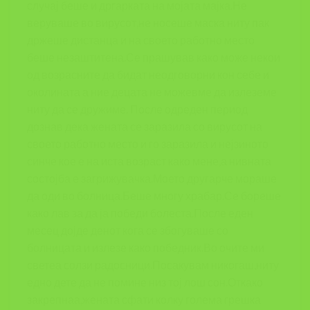
случај беше и дргарката на мојата мајка.Не
веруваше во вирусот,не носеше маска ниту пак
држеше дистанца и на своето работно место
беше незаштитена.Се прашував како може некои
од возрасните да бидат неодговорни кон себе и
околината а ние децата не можевме да излеземе
ниту да се дружиме. После одреден период
дознав дека жената се заразила со вирусот на
своето работно место и го заразила и нејзиното
синче кое е на иста возраст како мене,а нивната
состојба е загрижувачка.Моето другарче мораше
да оди во болница.Беше многу храбар.Се бореше
како лав за да ја победи болеста.После еден
месец дојде денот кога се збогуваше со
болницата и излезе како победник.Во очите ми
светеа солзи радосници.Посакувам никогаш,ниту
едно дете да не помине низ тој лош сон.Откако
закрепнаа,жената сфати колку голема грешка