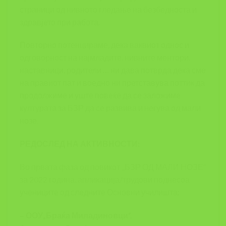
страници од нивното гледање на безбедноста и
здравјето при работа.
Повторно потенцираме, дека ваквиот однос и
одговорност на најмладите, нивните ментори,
наставници, родители … ни дава потврда дека сме
на правиот пат и воедно ни претставува поттик да
продолжиме и уште повеќе да се заложиме
културата за БЗР да се развива и негува од мали
нозе.
РЕДОСЛЕД НА АКТИВНОСТИ:
Во првата фаза од повикот „БЗР ОД МАЛИ НОЗЕ“
за 2022 година, апликација/трудови поднесоа
учениците од следните Основни училишта:
– ООУ„Браќа Миладиновци”,