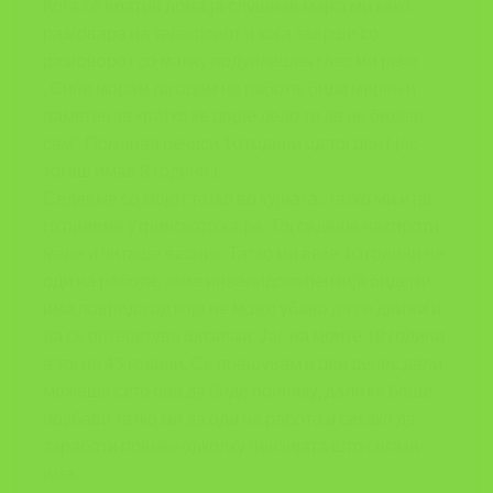
Кога се вратив дома ја слушнав мајка ми како
разговара на телефонот и кога заврши со
разговорот со малку подуплашен глас ми рече :
„Сине морам да одам на работа, биди мирен и
паметен за кратко ќе дојде дедо ти да не бидеш
сам“. Поминаа речиси 10 години од тој ден ( јас
тогаш имав 8 години ).
Седевме со мојот татко во кујната , татко ми и јас
го пиевме утринското кафе. Тој седеше наспроти
мене и читаше весник. Татко ми веќе 10 години не
оди на работа, зема инвалидска пензија бидејќи
има повреда од која не може убаво да се движи и
да се оптеретува физички. Јас на моите 18 години
а тој на 45 години. Се прашувам и ден денес дали
можеше сето ова да биде поинаку, дали ќе беше
поубаво татко ми да оди на работа и секако да
заработи повеќе одколку пензијата што сега ја
има.