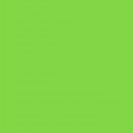
– Катица Стојчева
– Ленче Наќева
– Лидија Ѓорчевска Дузлевска
– Македонка Додевска
– Марија Стојчевска
– Марија Н. Ристова
– Наташа Стоилкова
– Васка Икономова
– Виолета Јовановска
– Жаклина Веловска
– Зорица Манева
Согласно нивната евалуација, беа избрани
најдобрите три творби во секоја категорија, и тоа:
Категорија 1
– Песна на тема безбедност и
здравје при работа (ученици од прво до петто
одделение)