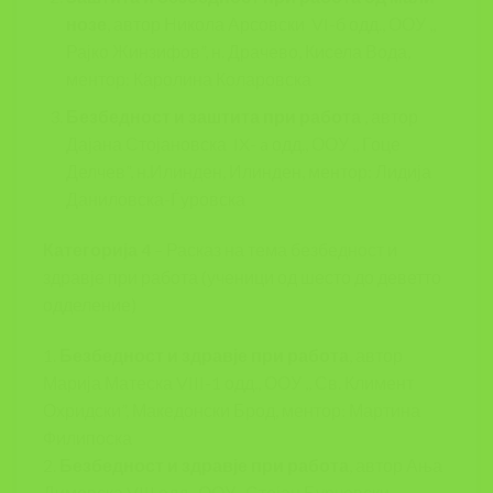
нозе
, автор Никола Арсовски VI-б одд., ООУ ,,
Рајко Жинзифов”, н. Драчево, Кисела Вода,
ментор: Каролина Коларовска
Безбедност и заштита при работа
, автор
Дајана Стојановска IX- a одд., ООУ ,, Гоце
Делчев”, н.Илинден, Илинден, ментор: Лидија
Даниловска-Ѓуровска
Категорија 4
– Расказ на тема безбедност и
здравје при работа (ученици од шесто до деветто
одделение)
1.
Безбедност и здравје при работа
, автор
Марија Матеска VIII-1 одд., ООУ ,, Св. Климент
Охридски”, Македонски Брод, ментор: Мартина
Филипоска
2.
Безбедност и здравје при работа
, автор Ања
Димовска VIII одд., ООУ ,,Стојан Бурчевски –