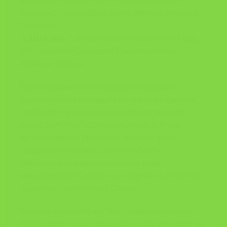
Буридан”, с. Иванковци, Велес, ментор: Мирјана
Пановска
3.
„Што ако…“
, автор Горјан Ристески VIII-4 одд.,
ООУ ,,Климент Охридски”, Прилеп, ментор:
Јулијана Талеска
Прогласувањето на најдобрите трудови и
доделување на наградите на првонаградените
творби се случи на настанот организиран по
повод 28 АПРИЛ, Светскиот ден за БЗР, во
организација на Министерството за труд и
социјална политика, Советот за БЗР и
Меѓународната организација на трудот,
канцеларија во Скопје, кој се одржа на 28.04.2022
година во хотел Хилтон, Скопје.
Како дел од самиот настан, со одреден тајминг,
беше и делот во организација на Здружението за