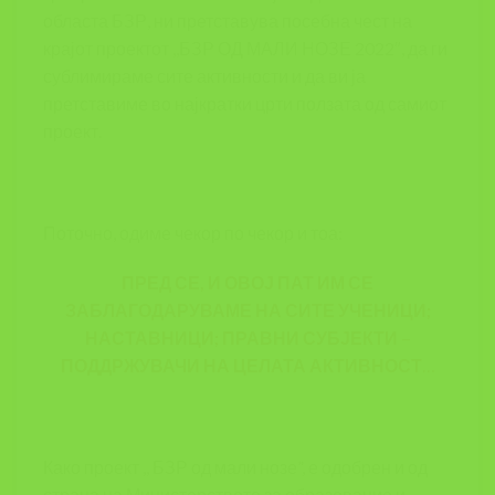
областа БЗР, ни претставува посебна чест на
крајот проектот ,,БЗР ОД МАЛИ НОЗЕ 2022″, да ги
сублимираме сите активности и да ви ја
претставиме во најкратки црти ползата од самиот
проект.
Поточно, одиме чекор по чекор и тоа:
ПРЕД СЕ, И ОВОЈ ПАТ ИМ СЕ
ЗАБЛАГОДАРУВАМЕ НА СИТЕ УЧЕНИЦИ;
НАСТАВНИЦИ; ПРАВНИ СУБЈЕКТИ –
ПОДДРЖУВАЧИ НА ЦЕЛАТА АКТИВНОСТ
…
Како проект ,, БЗР од мали нозе”, е одобрен и од
страна на Министерството за образование и