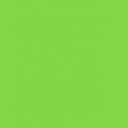
направи и што значи нејзината безбедност на
своето семејство.
После две години од тоа мартовско утро можам
да кажам дека сум среќна.Не го чуствувам
стравот и одам во училиште.Се дружам со
другарчињата.Имам надеж дека наскоро вирусот
ќе исчезне и нема маските да ни се
секојдневие.Сите ја научивме лекцијата што
значи да бидеш здрав,безбеден,за децата
училиштето, за возрасните своето работно место
и како таа внимателност носи среќа и радост во
секое семејство.Сите треба да бидеме многу
внимателни и одговорни во извршување на
своите обврски.Секое невнимание може да
предизвика море од детски солзи.Но тажни,не
радосници.Затоа да внимаваме на себе и на
околината,да сме здрави и безбедни и да
уживаме во сите насмевки.