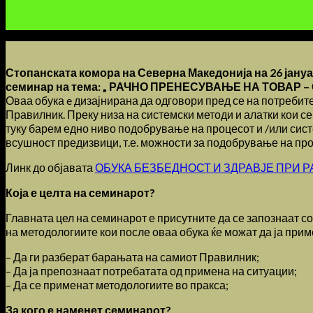
Стопанската комора на Северна Македонија на 26 јану
семинар на тема: „ РАЧНО ПРЕНЕСУВАЊЕ НА ТОВАР –
Оваа обука e дизајнирана да одговори пред се на потребит
Правилник. Преку низа на системски методи и алатки кои с
туку барем едно ниво подобрување на процесот и /или сист
всушност предизвици, т.е. можности за подобрување на пр
Линк до објавата
ОБУКА БЕЗБЕДНОСТ И ЗДРАВЈЕ ПРИ 
Која е целта на семинарот?
Главната цел на семинарот е присутните да се запознаат со
на методологиите кои после оваа обука ќе можат да ја при
– Да ги разберат барањата на самиот Правилник;
– Да ја препознаат потребатата од примена на ситуации;
– Да се применат методологиите во пракса;
За кого е наменет семинарот?