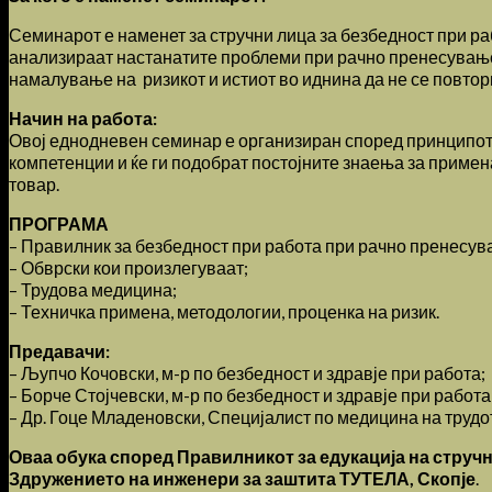
Семинарот е наменет за стручни лица за безбедност при рабо
анализираат настанатите проблеми при рачно пренесување 
намалување на ризикот и истиот во иднина да не се повтор
Начин на работа:
Овој еднодневен семинар е организиран според принципот н
компетенции и ќе ги подобрат постојните знаења за приме
товар.
ПРОГРАМА
– Правилник за безбедност при работа при рачно пренесув
– Обврски кои произлегуваат;
– Трудова медицина;
– Техничка примена, методологии, проценка на ризик.
Предавачи:
– Љупчо Кочовски, м-р по безбедност и здравје при работа;
– Борче Стојчевски, м-р по безбедност и здравје при работ
– Др. Гоце Младеновски, Специјалист по медицина на трудо
Оваа обука според Правилникот за едукација на стручни
Здружението на инженери за заштита ТУТЕЛА, Скопје
.