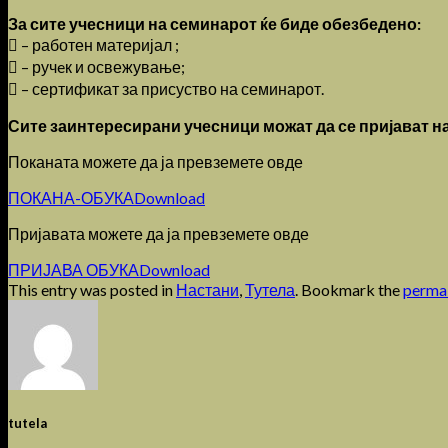
За сите учесници на семинарот ќе биде обезбедено:
 – работен материјал ;
 – ручeк и освежување;
 – сертификат за присуство на семинарот.
Сите заинтересирани учесници можат да се пријават на
Поканата можете да ја превземете овде
ПОКАНА-ОБУКА
Download
Пријавата можете да ја превземете овде
ПРИЈАВА ОБУКА
Download
This entry was posted in
Настани
,
Тутела
. Bookmark the
perma
tutela