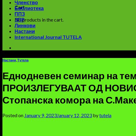
Членство
Cart
Библиотека
ППЗ
No products in the cart.
ЗПР
Линкови
Настани
International Journal TUTELA
Настани
,
Тутела
Еднодневен семинар на т
ПРОИЗЛЕГУВААТ ОД НОВИОТ
Стопанска комора на С.Макед
Posted on
January 9, 2023
January 12, 2023
by
tutela