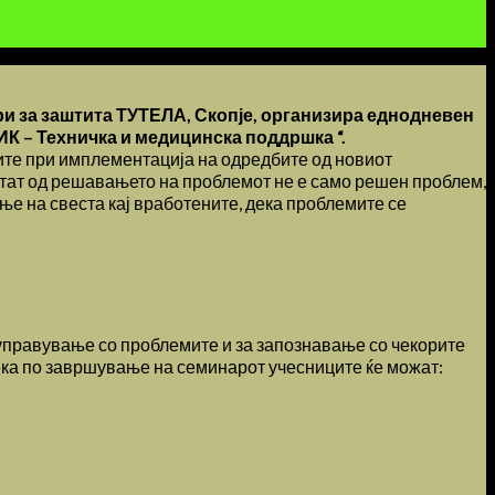
ри за заштита ТУТЕЛА, Скопје, организира еднодневен
 Техничка и медицинска поддршка “.
чите при имплементација на одредбите од новиот
ултат од решавањето на проблемот не е само решен проблем,
ње на свеста кај вработените, дека проблемите се
а управување со проблемите и за запознавање со чекорите
дека по завршување на семинарот учесниците ќе можат: