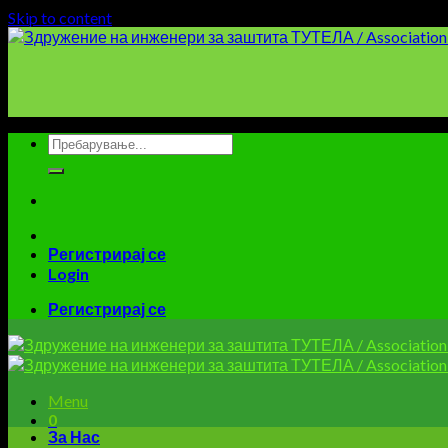
Skip to content
Регистрирај се
Login
Регистрирај се
Menu
0
За Нас