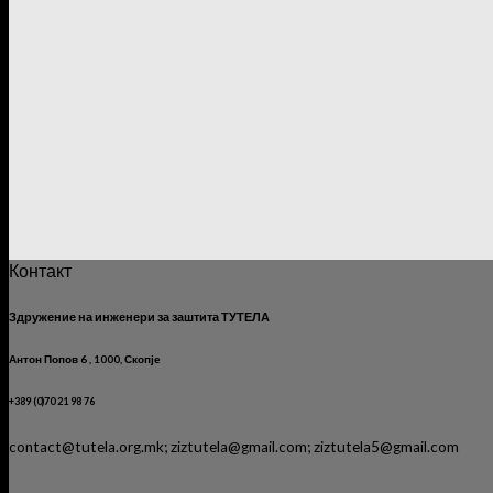
Контакт
Здружение на инженери за заштита ТУТЕЛА
Антон Попов 6 , 1000, Скопје
+389 (0)70 21 98 76
contact@tutela.org.mk; ziztutela@gmail.com; ziztutela5@gmail.com