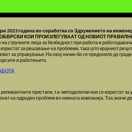
ари 2023 година во соработка со Здружението на инжене
 ОБВРСКИ КОИ ПРОИЗЛЕГУВААТ ОД НОВИОТ ПРАВИЛНИК –
е на стручните лица за безбедност при работа и работодава
е користат за решавање на проблеми, така што крајниот рез
емот за управување. На овој начин би се придонело до граде
оцесите и работењето.
РАБОТА
 релевантните пристапи, т.е. методологии кои се користат з
менат на одреден проблем во нивната компанија. Тоа значи 