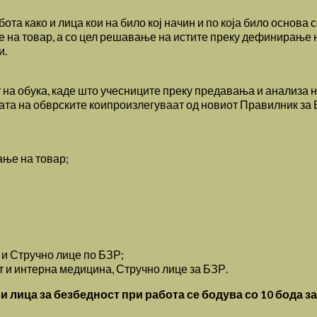
та како и лица кои на било кој начин и по која било основа 
на товар, а со цел решавање на истите преку дефинирање н
и.
а обука, каде што учесниците преку предавања и анализа на 
ната на обврските коипроизлегуваат од новиот Правилник за 
ање на товар;
а и Стручно лице по БЗР;
т и интерна медицина, Стручно лице за БЗР.
 лица за безбедност при работа се бодува со 10 бода з