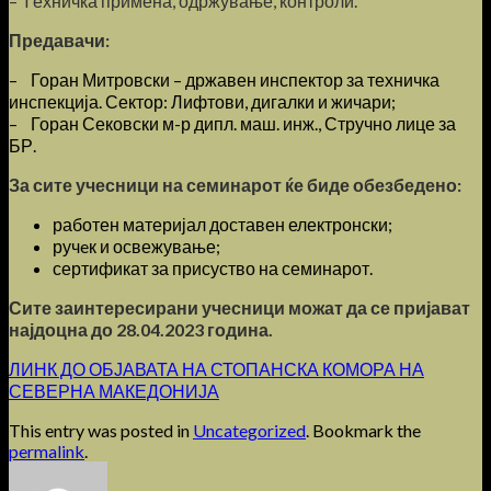
– Tехничка примена, одржување, контроли.
Предавачи:
– Горан Митровски – државен инспектор за техничка
инспекција. Сектор: Лифтови, дигалки и жичари;
– Горан Сековски м-р дипл. маш. инж., Стручно лице за
БР.
За сите учесници на семинарот ќе биде обезбедено:
работен материјал доставен електронски;
ручeк и освежување;
сертификат за присуство на семинарот.
Сите заинтересирани учесници можат да се пријават
најдоцна до 28.04.2023 година.
ЛИНК ДО ОБЈАВАТА НА СТОПАНСКА КОМОРА НА
СЕВЕРНА МАКЕДОНИЈА
This entry was posted in
Uncategorized
. Bookmark the
permalink
.