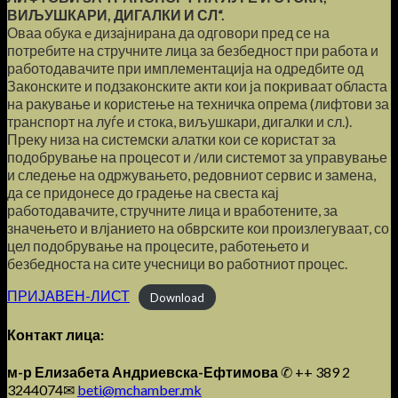
ВИЉУШКАРИ, ДИГАЛКИ И СЛ“.
Оваа обука e дизајнирана да одговори пред се на
потребите на стручните лица за безбедност при работа и
работодавачите при имплементација на одредбите од
Законските и подзаконските акти кои ја покриваат областа
на ракување и користење на техничка опрема (лифтови за
транспорт на луѓе и стока, виљушкари, дигалки и сл.).
Преку низа на системски алатки кои се користат за
подобрување на процесот и /или системот за управување
и следење на одржувањето, редовниот сервис и замена,
да се придонесе до градење на свеста кај
работодавачите, стручните лица и вработените, за
значењето и влјанието на обврските кои произлегуваат, со
цел подобрување на процесите, работењето и
безбедноста на сите учесници во работниот процес.
ПРИЈАВЕН-ЛИСТ
Download
Контакт лица:
м-р Елизабета Андриевска-Ефтимова
✆ ++ 389 2
3244074✉
beti@mchamber.mk