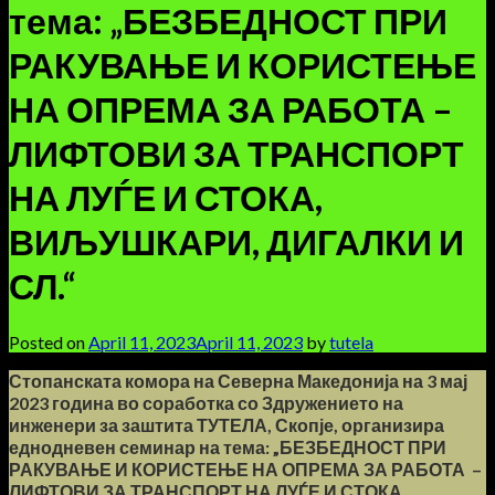
тема: „БЕЗБЕДНОСТ ПРИ
РАКУВАЊЕ И КОРИСТЕЊЕ
НА ОПРЕМА ЗА РАБОТА –
ЛИФТОВИ ЗА ТРАНСПОРТ
НА ЛУЃЕ И СТОКА,
ВИЉУШКАРИ, ДИГАЛКИ И
СЛ.“
Posted on
April 11, 2023
April 11, 2023
by
tutela
Стопанската комора на Северна Македонија на 3 мај
2023 година во соработка со Здружението на
инженери за заштита ТУТЕЛА, Скопје, организира
еднодневен семинар на тема: „БЕЗБЕДНОСТ ПРИ
РАКУВАЊЕ И КОРИСТЕЊЕ НА ОПРЕМА ЗА РАБОТА –
ЛИФТОВИ ЗА ТРАНСПОРТ НА ЛУЃЕ И СТОКА,