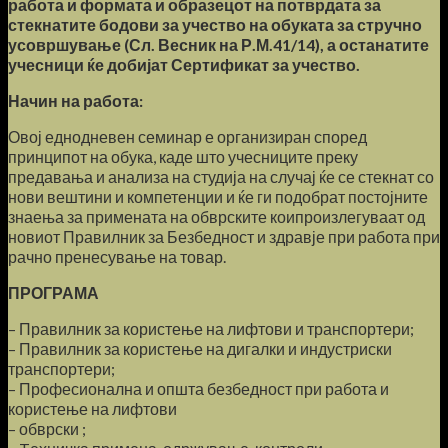
работа и формата и образецот на потврдата за
стекнатите бодови за учество на обуката за стручно
усовршување (Сл. Весник на Р.М.41/14), а останатите
учесници ќе добијат Сертификат за учество.
Начин на работа:
Овој еднодневен семинар е организиран според
принципот на обука, каде што учесниците преку
предавања и анализа на студија на случај ќе се стекнат со
нови вештини и компетенции и ќе ги подобрат постојните
знаења за примената на обврските коипроизлегуваат од
новиот Правилник за Безбедност и здравје при работа при
рачно пренесување на товар.
ПРОГРАМА
– Правилник за користење на лифтови и транспортери;
– Правилник за користење на дигалки и индустриски
транспортери;
– Професионална и општа безбедност при работа и
користење на лифтови
– обврски ;