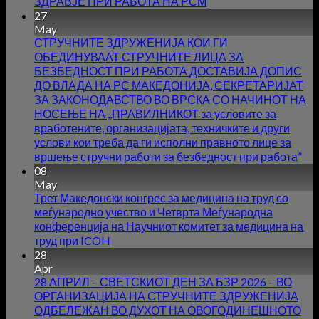
ЗДРАВЈЕ ПРИ РАБОТА НА РСМ
27
May
СТРУЧНИТЕ ЗДРУЖЕНИЈА КОИ ГИ
ОБЕДИНУВААТ СТРУЧНИТЕ ЛИЦА ЗА
БЕЗБЕДНОСТ ПРИ РАБОТА ДОСТАВИЈА ДОПИС
ДО ВЛАДА НА РС МАКЕДОНИЈА, СЕКРЕТАРИЈАТ
ЗА ЗАКОНОДАВСТВО ВО ВРСКА СО НАЧИНОТ НА
НОСЕЊЕ НА ,,ПРАВИЛНИКОТ за условите за
вработените, организацијата, техничките и други
услови кои треба да ги исполни правното лице за
вршење стручни работи за безбедност при работа”
08
May
Трет Македонски конгрес за медицина на труд со
меѓународно учество и Четврта Меѓународна
конференција на Научниот комитет за медицина на
труд при ICOH
28
Apr
28 АПРИЛ – СВЕТСКИОТ ДЕН ЗА БЗР 2026 – ВО
ОРГАНИЗАЦИЈА НА СТРУЧНИТЕ ЗДРУЖЕНИЈА
ОДБЕЛЕЖАН ВО ДУХОТ НА ОВОГОДИНЕШНОТО