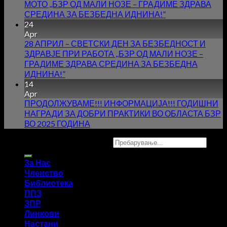
МОТО ,,БЗР ОД МАЛИ НОЗЕ – ГРАДИМЕ ЗДРАВА
СРЕДИНА ЗА БЕЗБЕДНА ИДНИНА!”
24
Apr
28 АПРИЛ – СВЕТСКИ ДЕН ЗА БЕЗБЕДНОСТ И
ЗДРАВЈЕ ПРИ РАБОТА ,,БЗР ОД МАЛИ НОЗЕ –
ГРАДИМЕ ЗДРАВА СРЕДИНА ЗА БЕЗБЕДНА
ИДНИНА!”
14
Apr
ПРОДОЛЖУВАМЕ!!! ИНФОРМАЦИЈА!!! ГОДИШНИ
НАГРАДИ ЗА ДОБРИ ПРАКТИКИ ВО ОБЛАСТА БЗР
ВО 2025 ГОДИНА
Copyright 2026 ©
UX Themes
За Нас
Членство
Библиотека
ППЗ
ЗПР
Линкови
Настани