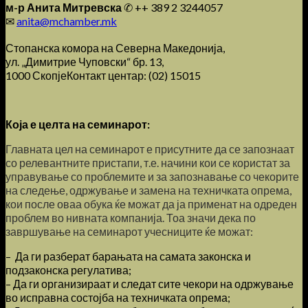
м-р Анита Митревска
✆ ++ 389 2 3244057
✉
anita@mchamber.mk
Стопанска комора на Северна Македонија,
ул. „Димитрие Чуповски“ бр. 13,
1000 СкопјеКонтакт центар: (02) 15015
Која е целта на семинарот:
Главната цел на семинарот е присутните да се запознаат
со релевантните пристапи, т.е. начини кои се користат за
управување со проблемите и за запознавање со чекорите
на следење, одржување и замена на техничката опрема,
кои после оваа обука ќе можат да ја применат на одреден
проблем во нивната компанија. Тоа значи дека по
завршување на семинарот учесниците ќе можат:
– Да ги разберат барањата на самата законска и
подзаконска регулатива;
– Да ги организираат и следат сите чекори на одржување
во исправна состојба на техничката опрема;