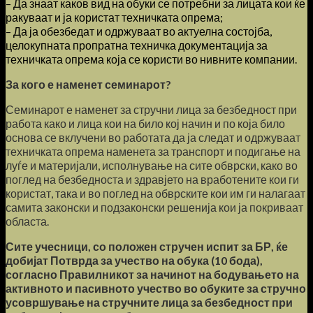
– Да знаат каков вид на обуки се потребни за лицата кои ќе
ракуваат и ја користат техничката опрема;
– Да ја обезбедат и одржуваат во актуелна состојба,
целокупната пропратна техничка документација за
техничката опрема која се користи во нивните компании.
За кого е наменет семинарот?
Семинарот е наменет за стручни лица за безбедност при
работа како и лица кои на било кој начин и по која било
основа се вклучени во работата да ја следат и одржуваат
техничката опрема наменета за транспорт и подигање на
луѓе и материјали, исполнување на сите обврски, како во
поглед на безбедноста и здравјето на вработените кои ги
користат, така и во поглед на обврските кои им ги налагаат
самита законски и подзаконски решенија кои ја покриваат
областа.
Сите учесници, со положен стручен испит за БР, ќе
добијат Потврда за учество на обука (10 бода),
согласно Правилникот за начинот на бодувањето на
активното и пасивното учество во обуките за стручно
усовршување на стручните лица за безбедност при