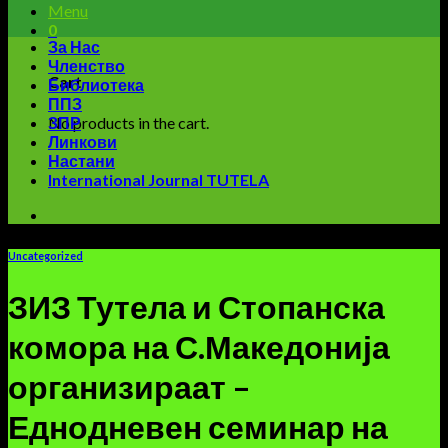
Menu
0
За Нас
Членство
Cart
Библиотека
ППЗ
No products in the cart.
ЗПР
Линкови
Настани
International Journal TUTELA
Uncategorized
ЗИЗ Тутела и Стопанска
комора на С.Македонија
организираат –
Еднодневен семинар на