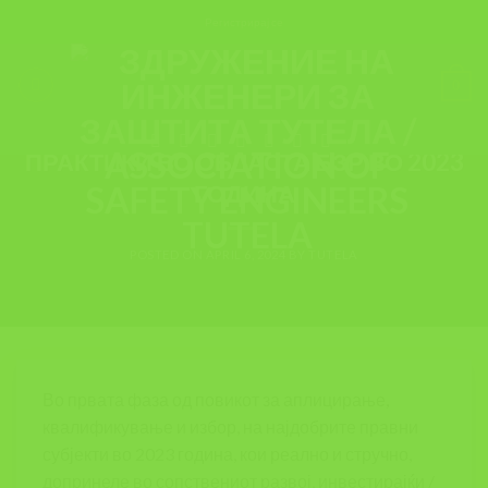
Skip
Регистрирај се
to
content
ИНФОРМАЦИИ
,
НАСТАНИ
,
ТУТЕЛА
0
ПРОДОЛЖУВАМЕ!!! ИНФОРМАЦИЈА!!!
ГОДИШНИ НАГРАДИ ЗА ДОБРИ
ПРАКТИКИ ВО ОБЛАСТА БЗР ВО 2023
ГОДИНА
POSTED ON
APRIL 6, 2024
BY
TUTELA
Во првата фаза од повикот за аплицирање,
квалификување и избор, на најдобрите правни
субјекти во 2023 година, кои реално и стручно,
допринеле во сопствениот развој, инвестирајќи /