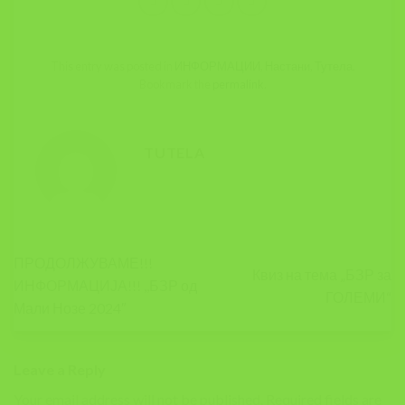
This entry was posted in
ИНФОРМАЦИИ
,
Настани
,
Тутела
.
Bookmark the
permalink
.
TUTELA
ПРОДОЛЖУВАМЕ!!!
Квиз на тема „БЗР за
ИНФОРМАЦИЈА!!! ,,БЗР од
ГОЛЕМИ“
Мали Нозе 2024″
Leave a Reply
Your email address will not be published.
Required fields are