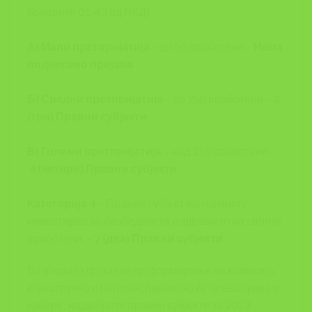
броевите 01-43 од НКД)
А) Мали претпријатија
– до 50 вработени –
Нема
поднесено пријава
Б) Средни претпријатија
– до 250 вработени –
3
(три) Правни субјекти
В) Големи претпријатија
– над 250 вработени –
4 (четири) Правни субјекти
Категорија 4 –
Правен субјект кој најмногу
инвестирал во безбедноста и здравјето на своите
вработени. –
2 (два) Правни субјекти
Во втората фаза следи формирање на комисија,
која стручно и најтранспарентно ќе ги евалуира и
избере, најдобрите правни субјекти за 2023