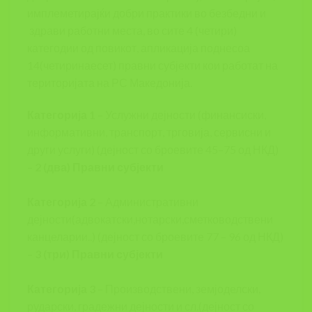
имплеметирајќи добри практики во безбедни и
здрави работни места, во сите 4 (четири)
категодии од повикот, апликација поднесоа
14(четиринаесет) правни субјекти кои работат на
територијата на РС Македонија.
Категорија 1
– Услужни дејности (финансиски,
информативни, транспорт, трговија, сервисни и
други услуги) (дејност со броевите 45–75 од НКД)
–
2 (два) Правни субјекти
Категорија 2
– Административни
дејности(адвокатски,нотарски,сметководствени
канцеларии..) (дејност со броевите 77 – 96 од НКД)
–
3 (три) Правни субјекти
Категорија 3
– Производствени, земјоделски,
рударски, градежни дејности и сл.(дејност со