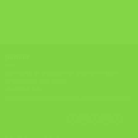
КОНТАКТ
ЗДРУЖЕНИЕ НА ИНЖЕНЕРИ ЗА ЗАШТИТА ТУТЕЛА
АНТОН ПОПОВ 6 , 1000, СКОПЈЕ
+389 (0)70 21 98 76
contact@tutela.org.mk; ziztutela@gmail.com; ziztutela5@gmail.com