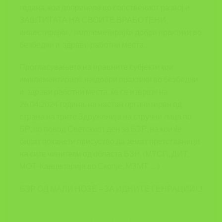
година, кои допринеле во сопствениот развој и
ЗАШТИТАТА НА СВОИТЕ ВРАБОТЕНИ,
инвестирајќи / имплеметирајќи добри практики во
безбедни и здрави работни места,
Прогласувањето на правните субјекти кои
имплементирале најдобри практики во безбедни
и здрави работни места, ќе се изврши на
26.04.2024 година, на настан организиран од
страна на трите Здруженија на стручни лица по
БР, по повод Светскиот ден за БЗР, на кои ќе
бидат поканети присуство да земат претставници
на сите чинители од областа БЗР. (МТСП, ДИТ,
МОТ-Канцеларија во Скопје, МЗМТ … )
БЗР ОД МАЛИ НОЗЕ – ЗА ИДНИТЕ ГЕНРАЦИИ!!!