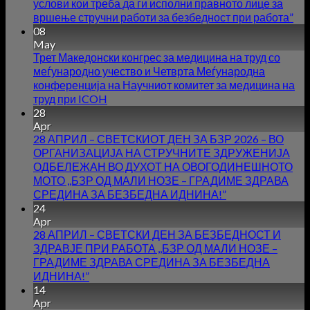
услови кои треба да ги исполни правното лице за
вршење стручни работи за безбедност при работа”
08
May
Трет Македонски конгрес за медицина на труд со
меѓународно учество и Четврта Меѓународна
конференција на Научниот комитет за медицина на
труд при ICOH
28
Apr
28 АПРИЛ – СВЕТСКИОТ ДЕН ЗА БЗР 2026 – ВО
ОРГАНИЗАЦИЈА НА СТРУЧНИТЕ ЗДРУЖЕНИЈА
ОДБЕЛЕЖАН ВО ДУХОТ НА ОВОГОДИНЕШНОТО
МОТО ,,БЗР ОД МАЛИ НОЗЕ – ГРАДИМЕ ЗДРАВА
СРЕДИНА ЗА БЕЗБЕДНА ИДНИНА!”
24
Apr
28 АПРИЛ – СВЕТСКИ ДЕН ЗА БЕЗБЕДНОСТ И
ЗДРАВЈЕ ПРИ РАБОТА ,,БЗР ОД МАЛИ НОЗЕ –
ГРАДИМЕ ЗДРАВА СРЕДИНА ЗА БЕЗБЕДНА
ИДНИНА!”
14
Apr