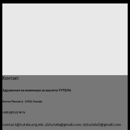
Контакт
Здружение на инженери за заштита ТУТЕЛА
Антон Попов 6 , 1000, Скопје
+389 (0)70 21 98 76
contact@tutela.org.mk; ziztutela@gmail.com; ziztutela5@gmail.com