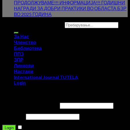
ПРОДОЛЖУВАМЕ!!! ИНФОРМАЦИЈА!!! ГОДИШНИ
НАГРАДИ ЗА ДОБРИ ПРАКТИКИ ВО ОБЛАСТА БЗР
ВО 2025 ГОДИНА
Copyright 2026 ©
UX Themes
За Нас
Членство
Библиотека
ППЗ
ЗПР
Линкови
Настани
International Journal TUTELA
Login
Login
Username or email address
*
Password
*
Remember me
Login