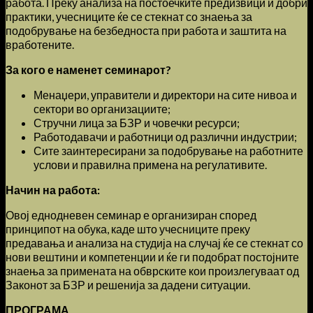
работа. Преку анализа на постоечките предизвици и добри
практики, учесниците ќе се стекнат со знаења за
подобрување на безбедноста при работа и заштита на
вработените.
За кого е наменет семинарот?
Менаџери, управители и директори на сите нивоа и
сектори во организациите;
Стручни лица за БЗР и човечки ресурси;
Работодавачи и работници од различни индустрии;
Сите заинтересирани за подобрување на работните
услови и правилна примена на регулативите.
Начин на работа:
Овој еднодневен семинар е организиран според
принципот на обука, каде што учесниците преку
предавања и анализа на студија на случај ќе се стекнат со
нови вештини и компетенции и ќе ги подобрат постојните
знаења за примената на обврските кои произлегуваат од
Законот за БЗР и решенија за дадени ситуации.
ПРОГРАМА