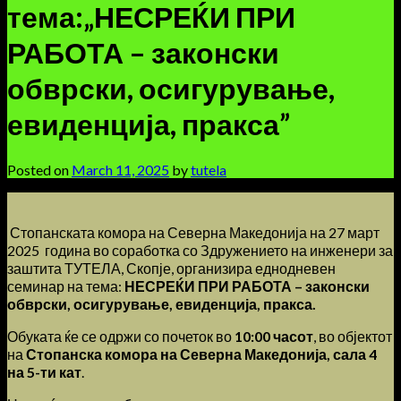
тема:„НЕСРЕЌИ ПРИ
РАБОТА – законски
обврски, осигурување,
евиденција, пракса”
Posted on
March 11, 2025
by
tutela
Стопанската комора на Северна Македонија на 27 март
2025 година во соработка со Здружението на инженери за
заштита ТУТЕЛА, Скопје, организира еднодневен
семинар на тема:
НЕСРЕЌИ ПРИ РАБОТА – законски
обврски, осигурување, евиденција, пракса.
Обуката ќе се одржи со почеток во
10:00 часот
, во објектот
на
Стопанска комора на Северна Македонија, сала 4
на 5-ти кат
.