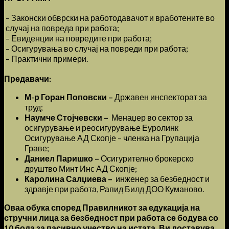
– Законски обврски на работодавачот и вработените во
случај на повреда при работа;
– Евиденции на повредите при работа;
– Осигурувања во случај на повреди при работа;
– Практични примери.
Предавачи:
М-р Горан Поповски –
Државен инспекторат за
труд;
Наумче Стојчевски –
Менаџер во сектор за
осигурување и реосигурување Еуролинк
Осигурување АД Скопје – членка на Групација
Граве;
Даниел Паришко –
Осигурително брокерско
друштво Минт Инс АД Скопје;
Каролина Салџиева –
инженер за безбедност и
здравје при работа, Рапид Билд ДОО Куманово.
Оваа обука според Правилникот за едукација на
стручни лица за безбедност при работа се бодува со
10 бода за пасивно учество на истата, Ви доставува