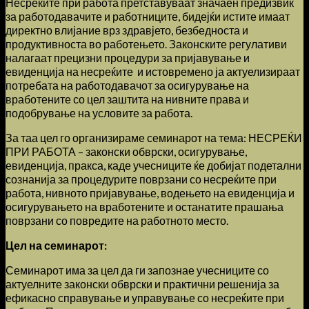
Несреќите при работа претставуваат значаен предизвик
за работодавачите и работниците, бидејќи истите имаат
директно влијание врз здравјето, безбедноста и
продуктивноста во работењето. Законските регулативи
налагаат прецизни процедури за пријавување и
евиденција на несреќите и истовремено ја актуелизираат
потребата на работодавачот за осигурување на
вработените со цел заштита на нивните права и
подобрување на условите за работа.
За таа цел го организираме семинарот на тема: НЕСРЕЌИ
ПРИ РАБОТА – законски обврски, осигурување,
евиденција, пракса, каде учесниците ќе добијат подетални
сознанија за процедурите поврзани со несреќите при
работа, нивното пријавување, водењето на евиденција и
осигурувањето на вработените и останатите прашања
поврзани со повредите на работното место.
Цел на семинарот:
Семинарот има за цел да ги запознае учесниците со
актуелните законски обврски и практични решенија за
ефикасно справување и управување со несреќите при