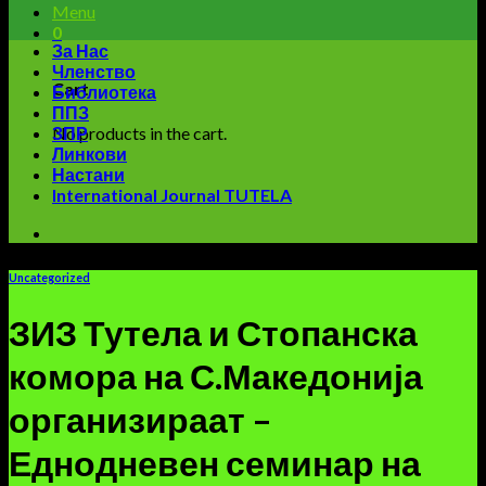
Menu
0
За Нас
Членство
Cart
Библиотека
ППЗ
No products in the cart.
ЗПР
Линкови
Настани
International Journal TUTELA
Uncategorized
ЗИЗ Тутела и Стопанска
комора на С.Македонија
организираат –
Еднодневен семинар на