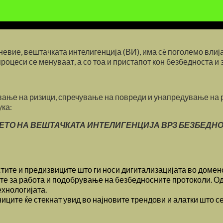
евие, вештачката интелигенција (ВИ), има сè поголемо влија
оцеси се менуваат, а со тоа и пристапот кон безбедноста и з
ување на ризици, спречување на повреди и унапредување на 
ка:
ИЕТО НА ВЕШТАЧКАТА ИНТЕЛИГЕНЦИЈА ВРЗ БЕЗБЕДНО
стите и предизвиците што ги носи дигитализацијата во домен
 за работа и подобрување на безбедносните протоколи. Од д
хнологијата.
иците ќе стекнат увид во најновите трендови и алатки што 