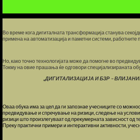
Во време кога дигиталната трансформација станува секојдн
примена на автоматизација и паметни системи, работните пр
Но, како точно технологијата може да помогне во предвид
Токму на овие прашања ќе одговори специјализираната обу
„ДИГИТАЛИЗАЦИЈА И БЗР – ВЛИЈАН
Оваа обука има за цел да ги запознае учесниците со можно
предвидување и спречување на ризици, следење на условите
ризици што произлегуваат од прекумерната зависност од те
Преку практични примери и интерактивни активности, учесн