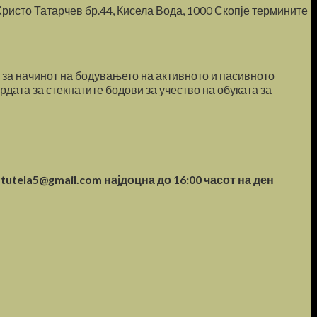
.Христо Татарчев бр.44, Кисела Вода, 1000 Скопје термините
т за начинот на бодувањето на активното и пасивното
дата за стекнатите бодови за учество на обуката за
ztutela5@gmail.com најдоцна до 16:00 часот на ден