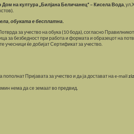
о
Дом на култура „Билјана Беличанец“ – Кисела Вода
, ул
кстов).
ела, обуката е бесплатна.
 Потврда за учество на обука (10 бода), согласно Правилнико
ца за безбедност при работа и формата и образецот на потвр
те учесници ќе добијат Сертификат за учество.
а пополнат Пријавата за учество и дa ја достават на e-mail
zi
мин нема да се земаат во предвид.