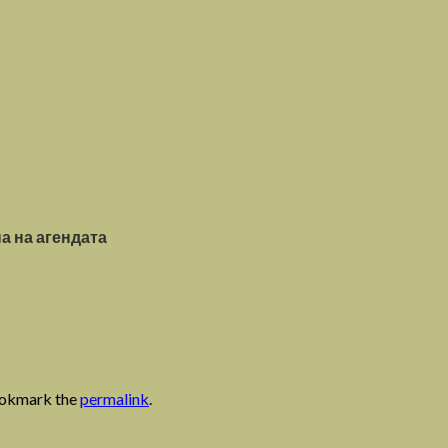
а на агендата
ookmark the
permalink
.