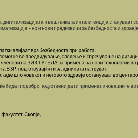
а, дигитализацијата и вештачката интелигенција стануваат с
оматизација – но и нови предизвици за безбедноста и здравј
латки влијаат врз безбедноста при работа.
помогне во предвидување, следење и спречување на ризици 
 членови на ЗИЗ ТУТЕЛА за примена на нови технологии во 
а БЗР, подготвувајќи ги за иднината на трудот.
а
каде што човекот и неговото здравје остануваат во центаро
е бидат подобро подготвени да ги применат иновациите во к
факултет, Скопје;