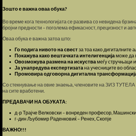
Зошто е важна оваа обука?
Во време кога технологијата се развива со невидена брзин
бројни предности – поголема ефикасност, прецизност и авт
Оваа обука е важна затоа што:
Го подига нивото на свест
за тоа како дигиталните а
Покажува како вештачката интелигенција
може да 
Овозможува размена на искуства
меѓу стручњаци и
Ја унапредува експертизата
на учесниците во област
Промовира одговорна дигитална трансформациј
Со стекнување на овие знаења, членовите на ЗИЗ ТУТЕЛА ќ
на сите вработени.
ПРЕДАВАЧИ НА ОБУКАТА
:
д-р Трајче Велковски – вонреден професор, Машински 
г-дин Љубомир Раденковиќ – Ренех, Скопје
ВАЖНО!!!