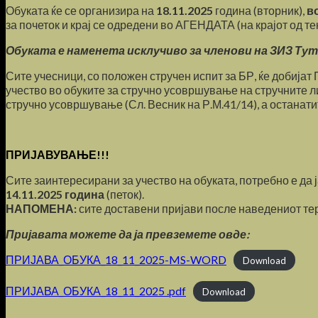
Обуката ќе се организира на
18.11.2025
година (вторник),
в
за почеток и крај се одредени во АГЕНДАТА (на крајот од те
Обуката е наменета исклучиво за членови на ЗИЗ Тут
Сите учесници, со положен стручен испит за БР, ќе добијат
учество во обуките за стручно усовршување на стручните ли
стручно усовршување (Сл. Весник на Р.М.41/14), а останати
ПРИЈАВУВАЊЕ!!!
Сите заинтересирани за учество на обуката, потребно е да ј
14.11.2025 година
(петок).
НАПОМЕНА:
сите доставени пријави после наведениот тер
Пријавата можете да ја превземете овде:
ПРИЈАВА_ОБУКА_18_11_2025-MS-WORD
Download
ПРИЈАВА_ОБУКА_18_11_2025 .pdf
Download