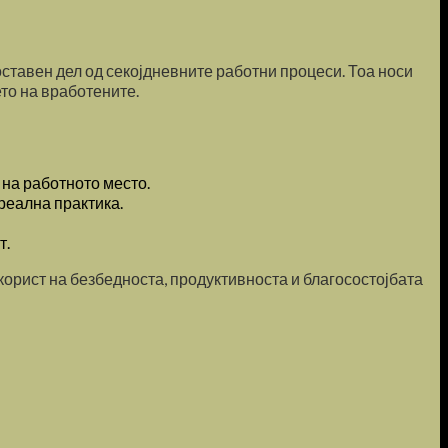
оставен дел од секојдневните работни процеси. Тоа носи
ето на вработените.
на работното место.
реална практика.
т.
орист на безбедноста, продуктивноста и благосостојбата