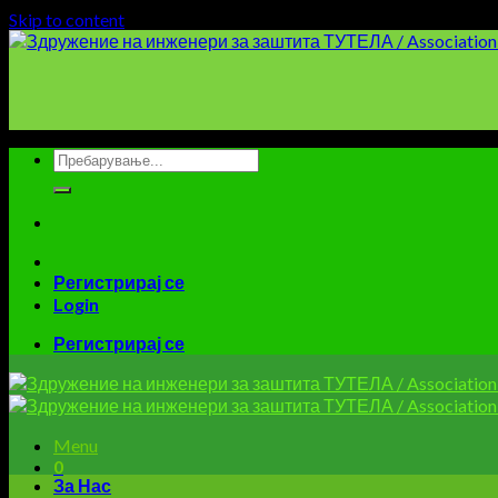
Skip to content
Регистрирај се
Login
Регистрирај се
Menu
0
За Нас