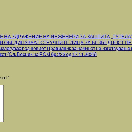
НА ЗДРУЖЕНИЕ НА ИНЖЕНЕРИ ЗА ЗАШТИТА ,,ТУТЕЛА”
И ОБЕДИНУВААТ СТРУЧНИТЕ ЛИЦА ЗА БЕЗБЕДНОСТ ПР
злегуваат од новиот Правилник за начинот на изготвување на
кот (Сл. Весник на РСМ бр.233 од 17.11.2025)
rked
*