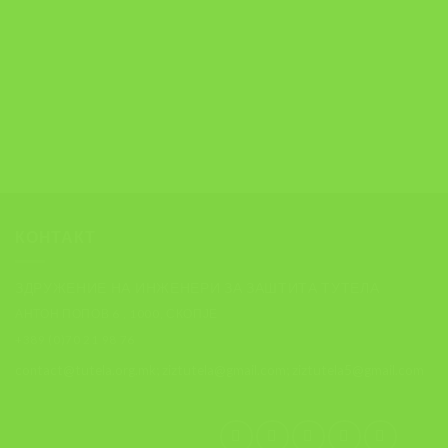
КОНТАКТ
ЗДРУЖЕНИЕ НА ИНЖЕНЕРИ ЗА ЗАШТИТА ТУТЕЛА
АНТОН ПОПОВ 6 , 1000, СКОПЈЕ
+389 (0)70 21 98 76
contact@tutela.org.mk; ziztutela@gmail.com; ziztutela5@gmail.com