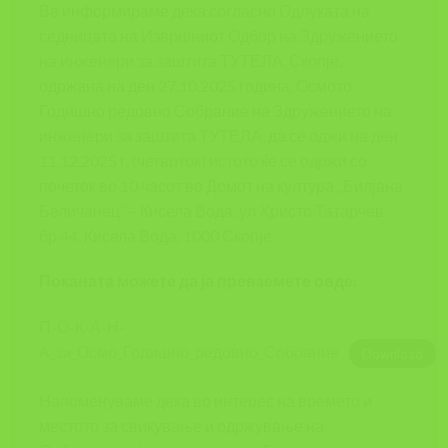
Ве информираме дека согласно Одлуката на
седницата на Извршниот Одбор на Здружението
на инженери за заштита ТУТЕЛА, Скопје,
одржана на ден 27.10.2025 година, Осмото
Годишно редовно Собрание на Здружението на
инженери за заштита ТУТЕЛА, да се оджи на ден
11.12.2025 г, (четврток) истото ќе се одржи со
почеток во 10 часот во Домот на култура „Билјана
Беличанец“ – Кисела Вода, ул.Христо Татарчев
бр.44, Кисела Вода, 1000 Скопје.
Поканата можете да ја превземете овде:
П-О-К-А-Н-
А_зa_Осмо_Годишно_редовно_Собрание
Download
Напоменуваме дека во интерес на времето и
местото за свикување и одржување на