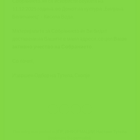
Собранието, ќе се искористи обуката на
11.12.2025 година, во Домот на култура „Билјана
Беличанец“ – Кисела Вода.
Материјалите за Собранието ќе Ви бидат
доставени на Вашите е маил адреси, со цел
Ваше
активно учество на Собранието
.
Со почит,
Извршен Одбор на Тутела, Скопје
This entry was posted in
ЗПР
,
ИНФОРМАЦИИ
,
Настани
,
Тутела
.
Bookmark the
permalink
.