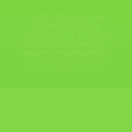
Skip
Регистрирај се
to
content
ЗПР
,
ИНФОРМАЦИИ
,
НАСТАНИ
,
ТУТЕЛА
0
ПОКАНА ЗА ОСМО ГОДИШНО
РЕДОВНО СОБРАНИЕ НА
ЗДРУЖЕНИЕТО НА ИНЖЕНЕРИ ЗА
ЗАШТИТА ТУТЕЛА, СКОПЈЕ
POSTED ON
DECEMBER 3, 2025
BY
TUTELA
Почитувани колеги, членови на Тутела, Скопје