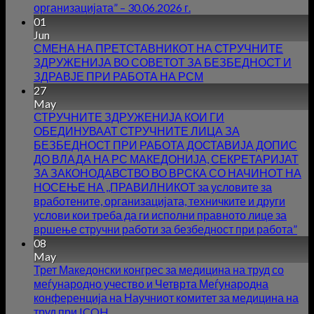
организацијата” – 30.06.2026 г.
01
Jun
СМЕНА НА ПРЕТСТАВНИКОТ НА СТРУЧНИТЕ
ЗДРУЖЕНИЈА ВО СОВЕТОТ ЗА БЕЗБЕДНОСТ И
ЗДРАВЈЕ ПРИ РАБОТА НА РСМ
27
May
СТРУЧНИТЕ ЗДРУЖЕНИЈА КОИ ГИ
ОБЕДИНУВААТ СТРУЧНИТЕ ЛИЦА ЗА
БЕЗБЕДНОСТ ПРИ РАБОТА ДОСТАВИЈА ДОПИС
ДО ВЛАДА НА РС МАКЕДОНИЈА, СЕКРЕТАРИЈАТ
ЗА ЗАКОНОДАВСТВО ВО ВРСКА СО НАЧИНОТ НА
НОСЕЊЕ НА ,,ПРАВИЛНИКОТ за условите за
вработените, организацијата, техничките и други
услови кои треба да ги исполни правното лице за
вршење стручни работи за безбедност при работа”
08
May
Трет Македонски конгрес за медицина на труд со
меѓународно учество и Четврта Меѓународна
конференција на Научниот комитет за медицина на
труд при ICOH