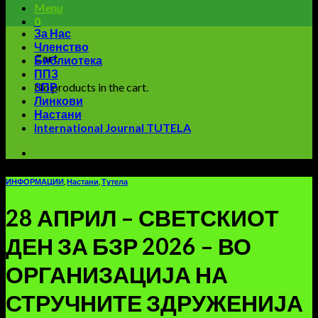
Menu
0
За Нас
Членство
Cart
Библиотека
ППЗ
No products in the cart.
ЗПР
Линкови
Настани
International Journal TUTELA
ИНФОРМАЦИИ
,
Настани
,
Тутела
28 АПРИЛ – СВЕТСКИОТ
ДЕН ЗА БЗР 2026 – ВО
ОРГАНИЗАЦИЈА НА
СТРУЧНИТЕ ЗДРУЖЕНИЈА