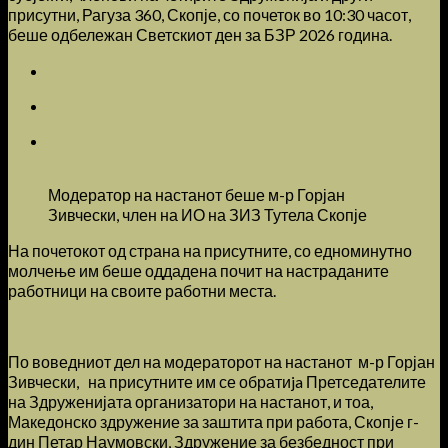
присутни, Рагуза 360, Скопје, со почеток во 10:30 часот,
беше одбележан Светскиот ден за БЗР 2026 година.
Модератор на настанот беше м-р Горјан
Зивчески, член на ИО на ЗИЗ Тутела Скопје
На почетокот од страна на присутните, со едноминутно
молчење им беше оддадена почит на настраданите
работници на своите работни места.
По воведниот дел на модераторот на настанот м-р Горјан
Зивчески, на присутните им се обратиja Претседателите
на Здруженијата организатори на настанот, и тоа,
Македонско здружение за заштита при работа, Скопје г-
дин Петар Наумовски, Здружение за безбедност при