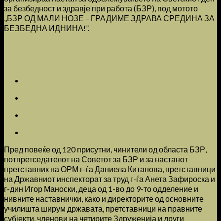
за безбедност и здравје при работа (БЗР), под мотото
,,БЗР ОД МАЛИ НОЗЕ – ГРАДИМЕ ЗДРАВА СРЕДИНА ЗА
БЕЗБЕДНА ИДНИНА!”.
Пред повеќе од 120 присутни, чинители од областа БЗР,
потпретседателот на Советот за БЗР и за настанот
претставник на ОРМ г-ѓа Даниела Китанова, претставници
на Државниот инспекторат за труд г-ѓа Анета Зафироска и
г-дин Игор Маноски, деца од 1-во до 9-то одделение и
нивните наставнички, како и директорите од основните
училишта ширум државата, претставници на правните
субјекти, членови на четирите Здруженија и други