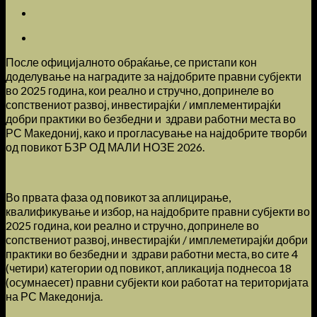
После официјалното обраќање, се пристапи кон
доделување на наградите за најдобрите правни субјекти
во 2025 година, кои реално и стручно, допринеле во
сопствениот развој, инвестирајќи / имплементирајќи
добри практики во безбедни и здрави работни места во
РС Македониј, како и прогласување на најдобрите творби
од повикот БЗР ОД МАЛИ НОЗЕ 2026.
Во првата фаза од повикот за аплицирање,
квалификување и избор, на најдобрите правни субјекти во
2025 година, кои реално и стручно, допринеле во
сопствениот развој, инвестирајќи / имплеметирајќи добри
практики во безбедни и здрави работни места, во сите 4
(четири) категории од повикот, апликација поднесоа 18
(осумнаесет) правни субјекти кои работат на територијата
на РС Македонија.