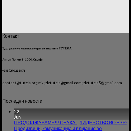
Контакт
Здружение на инженери за заштита ТУТЕЛА
Антон Попов 6 , 1000, Скопје
+389 (0)70 21 98 76
contact@tutela.org.mk; ziztutela@gmail.com; ziztutela5@gmail.com
Последни новости
22
Jun
ПРОДОЛЖУВАМЕ!!! ОБУКА: ,,ЛИДЕРСТВО ВО БЗР:
Предизвици, комуникација и влијание во