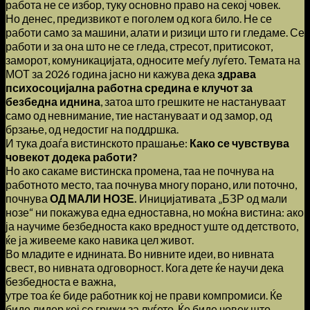
работа не се избор, туку основно право на секој човек.
Но денес, предизвикот е поголем од кога било. Не се
работи само за машини, алати и ризици што ги гледаме. Се
работи и за она што не се гледа, стресот, притисокот,
заморот, комуникацијата, односите меѓу луѓето. Темата на
МОТ за 2026 година јасно ни кажува дека
здрава
психосоцијална работна средина е клучот за
безбедна иднина
, затоа што грешките не настануваат
само од невнимание, тие настануваат и од замор, од
брзање, од недостиг на поддршка.
И тука доаѓа вистинското прашање:
Како се чувствува
човекот додека работи?
Но ако сакаме вистинска промена, таа не почнува на
работното место, таа почнува многу порано, или поточно,
почнува
ОД МАЛИ НОЗЕ.
Иницијативата „БЗР од мали
нозе“ ни покажува една едноставна, но моќна вистина: ако
ја научиме безбедноста како вредност уште од детството,
ќе ја живееме како навика цел живот.
Во младите е иднината. Во нивните идеи, во нивната
свест, во нивната одговорност. Кога дете ќе научи дека
безбедноста е важна,
утре тоа ќе биде работник кој не прави компромиси. Ќе
биде лидер кој се грижи за луѓето. Ќе биде човек што