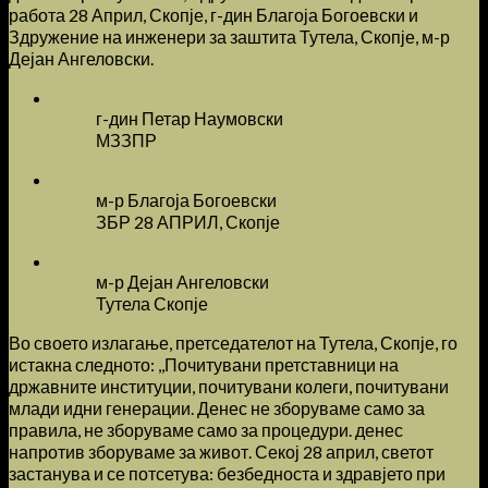
работа 28 Април, Скопје, г-дин Благоја Богоевски и
Здружение на инженери за заштита Тутела, Скопје, м-р
Дејан Ангеловски.
г-дин Петар Наумовски
МЗЗПР
м-р Благоја Богоевски
ЗБР 28 АПРИЛ, Скопје
м-р Дејан Ангеловски
Тутела Скопје
Во своето излагање, претседателот на Тутела, Скопје, го
истакна следното: ,,Почитувани претставници на
државните институции, почитувани колеги, почитувани
млади идни генерации. Денес не зборуваме само за
правила, не зборуваме само за процедури. денес
напротив зборуваме за живот. Секој 28 април, светот
застанува и се потсетува: безбедноста и здравјето при