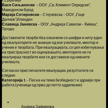
Васе Сиљаноски
– ООУ „Св. Климент Охридски“,
Македонски Брод
Марија Сотировски
– Стојчевска – ООУ ,,Гоце
Делчев”,Илинден
Славица Јаневска
– ООУ ,,Андреја Савески – Ќиќиш”,
Тетово
Доставените творби беа означени со шифри и ниту еден
од евалуаторите не знаеше од кое училиште, ментор и
ученик е творбата. При евалуацијата, со цел избегнување
на пристрасност во оценувањето, менторите не ги
евалуираа творбите кои се доставени од нивните
училишта.
Согласно пристигнатите евалуации, резултатите се
следни:
Категорија 1
– Песна на тема безбедност и здравје при
работа (ученици од прво до петто одделение)
Андреа Зафирова