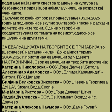
подигање на јавната свест за градење на култура за
безбедност и здравје, од најмала училишна возраст кај
учениците.
Заклучно со крајниот рок за поднесување (03.04.2026
година) поднесени се вкупно 107 творби (песни и раскази)
во четирите категории.. Од нив 9 творби не
соодветствуваат со темата на повикот, односно се
пишувани на други теми.
ЗА ЕВАЛУАЦИЈАТА НА ТВОРБИТЕ СЕ ПРИЈАВИЈА 16
(шеснаесет) наставнички/ци. До крајниот термин
20.04.2026 г. пристигнаа евалуации од 9 (девет)
НАСТАВНИЧКИ . Свои евалуации на творбите доставија:
Катерина Николовска
– ООУ ,,Гоце Делчев”, Битола
Александар Адамовски
– ООУ „Елпида Караманди“ –
Битола, ПУ с.Цапари
Билјана Велковска Зиковска
– ООУ ,,Невена Георгиева
ДУЊА”, Кисела Вода, Скопје
М-р Марија Ристова
– ООУ ,,Гоце Делчев‘‘, Штип
Лидија Дузлевска
– ООУ„Св. Климент Охридски“ с.
Драчево
Катерина Алексова Наумова
– ООУ„Даме Груев“-
с.Ерџелија