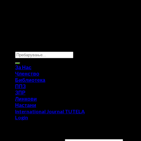
Copyright 2026 ©
UX Themes
За Нас
Членство
Библиотека
ППЗ
ЗПР
Линкови
Настани
International Journal TUTELA
Login
Login