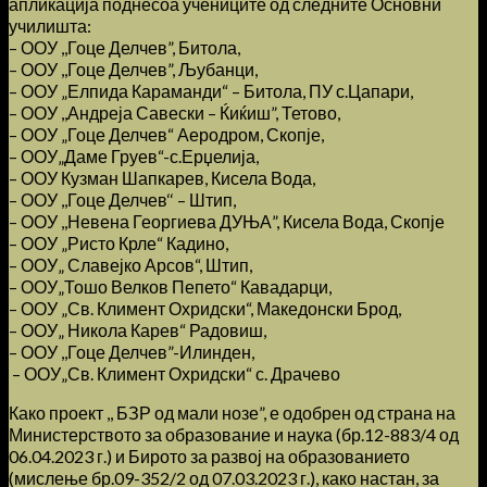
апликација поднесоа учениците од следните Основни
училишта:
– ООУ ,,Гоце Делчев”, Битола,
– ООУ ,,Гоце Делчев”, Љубанци,
– ООУ „Елпида Караманди“ – Битола, ПУ с.Цапари,
– ООУ ,,Андреја Савески – Ќиќиш”, Тетово,
– ООУ „Гоце Делчев“ Аеродром, Скопје,
– ООУ„Даме Груев“-с.Ерџелија,
– ООУ Кузман Шапкарев, Кисела Вода,
– ООУ ,,Гоце Делчев‘‘ – Штип,
– ООУ ,,Невена Георгиева ДУЊА”, Кисела Вода, Скопје
– ООУ „Ристо Крле“ Кадино,
– ООУ„ Славејко Арсов“, Штип,
– ООУ„Тошо Велков Пепето“ Кавадарци,
– ООУ „Св. Климент Охридски“, Македонски Брод,
– ООУ„ Никола Карев“ Радовиш,
– ООУ ,,Гоце Делчев”-Илинден,
– ООУ„Св. Климент Охридски“ с. Драчево
Како проект ,, БЗР од мали нозе”, е одобрен од страна на
Министерството за образование и наука (бр.12-883/4 од
06.04.2023 г.) и Бирото за развој на образованието
(мислење бр.09-352/2 од 07.03.2023 г.), како настан, за