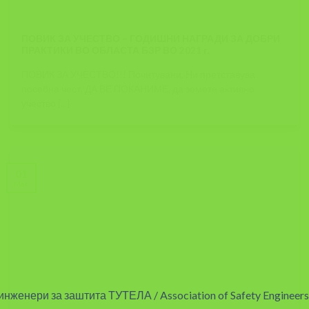
ПОВИК ЗА УЧЕСТВО – ГОДИШНИ НАГРАДИ ЗА ДОБРИ
ПРАКТИКИ ВО ОБЛАСТА БЗР ВО 2021 г.
ПОВИК ЗА УЧЕСТВО!!! Почитувани, Ни претставува
посебна чест, ДА ВЕ ПОКАНИМЕ, да земете активно
учество [...]
01
Mar