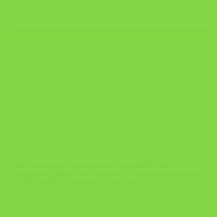
По повод четири годишнината од формирањето на ЗИЗ
Тутела, на 27.02.2022 г., со почеток во 19:00 часот, [...]
19
Feb
МОТ во пресрет на Светскиот ден за БЗР 2022 –
социјален дијалог во создавањето позитивна култура
за безбедност и здравје при работа
Светскиот ден за безбедност и здравје при работа 2022
година ќе се одбележи на 28 [...]