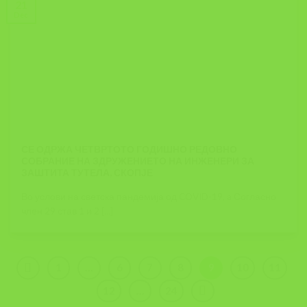
21
Dec
СЕ ОДРЖА ЧЕТВРТОТО ГОДИШНО РЕДОВНО
СОБРАНИЕ НА ЗДРУЖЕНИЕТО НА ИНЖЕНЕРИ ЗА
ЗАШТИТА ТУТЕЛА, СКОПЈЕ
Во услови на светска пандемија од COVID-19, a Согласно
член 29 став 1 и 2 [...]
1
…
6
7
8
9
10
11
12
…
24