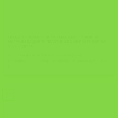
ПРОДОЛЖУВАМЕ!!! ИНФОРМАЦИЈА!!! ГОДИШНИ
НАГРАДИ ЗА ДОБРИ ПРАКТИКИ ВО ОБЛАСТА БЗР ВО
2021 ГОДИНА
Во првата фаза од повикот за аплицирање,
квалификување и избор, на најдобрите правни субјекти во
[...]
03
Apr