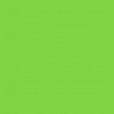
СМЕНА НА ПРЕТСТАВНИКОТ НА СТРУЧНИТЕ
01
ЗДРУЖЕНИЈА ВО СОВЕТОТ ЗА БЕЗБЕДНОСТ
Jun
И ЗДРАВЈЕ ПРИ РАБОТА НА РСМ
СТРУЧНИТЕ ЗДРУЖЕНИЈА КОИ ГИ
27
ОБЕДИНУВААТ СТРУЧНИТЕ ЛИЦА ЗА
May
БЕЗБЕДНОСТ ПРИ РАБОТА ДОСТАВИЈА
ДОПИС ДО ВЛАДА НА РС МАКЕДОНИЈА,
СЕКРЕТАРИЈАТ ЗА ЗАКОНОДАВСТВО ВО
ВРСКА СО НАЧИНОТ НА НОСЕЊЕ НА
,,ПРАВИЛНИКОТ за условите за вработените,
организацијата, техничките и други услови кои
треба да ги исполни правното лице за вршење
стручни работи за безбедност при работа”
Трет Македонски конгрес за медицина на труд со
08
меѓународно учество и Четврта Меѓународна
May
конференција на Научниот комитет за медицина
на труд при ICOH
28 АПРИЛ – СВЕТСКИОТ ДЕН ЗА БЗР 2026 –
28