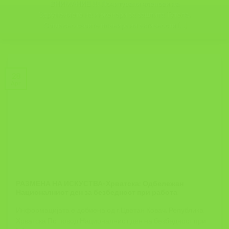
ВНИМАНИЕ !!! Почитувани членови на
Здружението на инженери за заштита Тутела,
Согласно своите планирани активности [...]
28
Apr
РАЗМЕНА НА ИСКУСТВА-Хрватска: Одбележан
Националниот ден за безбедност при работа
Информацијата е добиена од г.Цветан Ковач, Република
Хрватска По повод Националниот ден на безбедност при