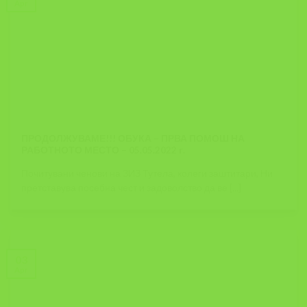
Apr
ПРОДОЛЖУВАМЕ!!! ОБУКА – ПРВА ПОМОШ НА
РАБОТНОТО МЕСТО – 05.05.2022 г.
Почитувани ченови на ЗИЗ Тутела, колеги заштитари, Ни
претставува посебна чест и задоволство да ве [...]
03
Apr