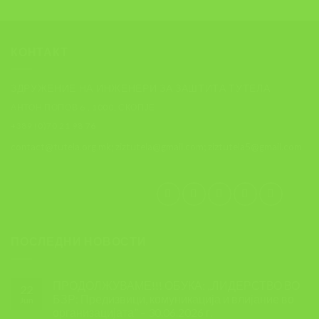
КОНТАКТ
ЗДРУЖЕНИЕ НА ИНЖЕНЕРИ ЗА ЗАШТИТА ТУТЕЛА
АНТОН ПОПОВ 6 , 1000, СКОПЈЕ
+389 (0)70 21 98 76
contact@tutela.org.mk; ziztutela@gmail.com; ziztutela5@gmail.com
ПОСЛЕДНИ НОВОСТИ
ПРОДОЛЖУВАМЕ!!! ОБУКА: ,,ЛИДЕРСТВО ВО
22
БЗР: Предизвици, комуникација и влијание во
Jun
организацијата” – 30.06.2026 г.