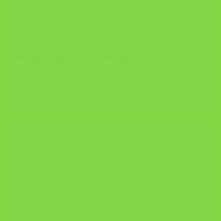
ПРОДОЛЖУВАМЕ!!! ИНФОРМАЦИЈА!!! ,,БЗР од Мали
Нозе 2022″
Во првата фаза од повикот „БЗР ОД МАЛИ НОЗЕ“ за 2022
година, за избор на [...]
01
Mar