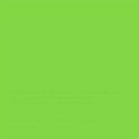
31
Dec
ОД ИДЕЈА ДО РЕАЛИЗАЦИЈА – БЗР ОД МАЛИ НОЗЕ
2021 – ДА ИНВЕСТИРАМЕ ВО ИДНИНАТА –
ПРОДОЛЖУВАМЕ!!! ЗА БЗР СЕ РАБОТИ!!!
Почитувани членови на ЗИЗ Тутела, колеги заштитари,
почитувана јавност, почитувани претставници на
државните институции кои [...]