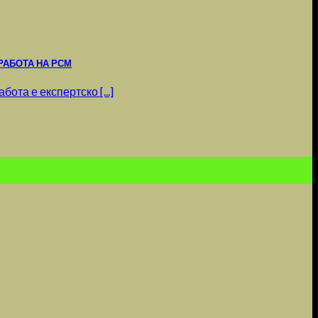
РАБОТА НА РСМ
ота е експертско [...]