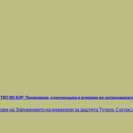
 ВО БЗР: Предизвици, комуникација и влијание во организацијата” 
ви на Здружението на инженери за заштита Тутела, Соглас