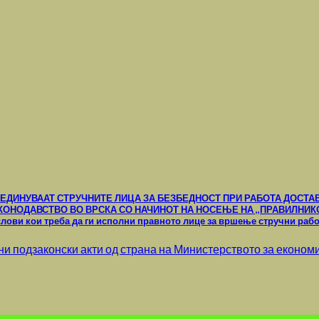
ЕДИНУВААТ СТРУЧНИТЕ ЛИЦА ЗА БЕЗБЕДНОСТ ПРИ РАБОТА ДОСТАВ
ОНОДАВСТВО ВО ВРСКА СО НАЧИНОТ НА НОСЕЊЕ НА ,,ПРАВИЛНИКОТ з
услови кои треба да ги исполни правното лице за вршење стручни рабо
и подзаконски акти од страна на Министерството за економија 