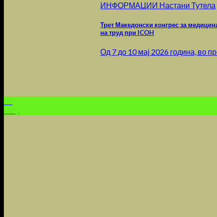
ИНФОРМАЦИИ Настани Тутела
Трет Македонски конгрес за медицин
на труд при ICOH
Од 7 до 10 мај 2026 година, во п
08
May