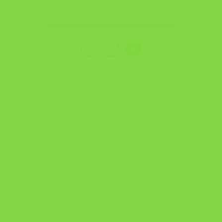
materials/campaign-leaflet [...]
1
2