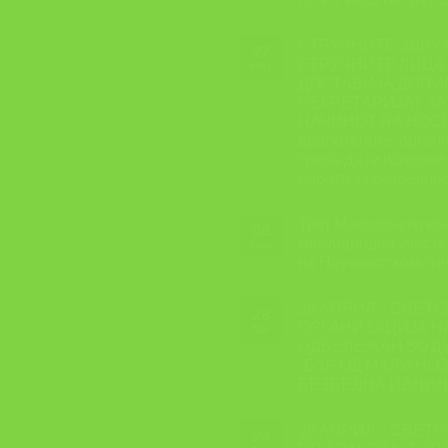
СТРУЧНИТЕ ЗДРУ
27
СТРУЧНИТЕ ЛИЦА 
May
ДОСТАВИЈА ДОПИС
СЕКРЕТАРИЈАТ ЗА
НАЧИНОТ НА НОСЕЊ
вработените, органи
треба да ги исполн
работи за безбеднос
Трет Македонски кон
08
меѓународно учеств
May
на Научниот комите
28 АПРИЛ – СВЕТС
28
ОРГАНИЗАЦИЈА Н
Apr
ОДБЕЛЕЖАН ВО Д
,,БЗР ОД МАЛИ НО
БЕЗБЕДНА ИДНИН
28 АПРИЛ – СВЕТ
24