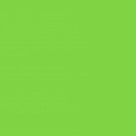
ЖЕНИЈА КОИ ГИ ОБЕДИНУВААТ
ЗА БЕЗБЕДНОСТ ПРИ РАБОТА
 ДО ВЛАДА НА РС МАКЕДОНИЈА,
 ЗАКОНОДАВСТВО ВО ВРСКА СО
Е НА ,,ПРАВИЛНИКОТ за условите за
зацијата, техничките и други услови кои
и правното лице за вршење стручни
т при работа”
грес за медицина на труд со
о и Четврта Меѓународна конференција
т за медицина на труд при ICOH
КИОТ ДЕН ЗА БЗР 2026 – ВО
А СТРУЧНИТЕ ЗДРУЖЕНИЈА
УХОТ НА ОВОГОДИНЕШНОТО МОТО
ЗЕ – ГРАДИМЕ ЗДРАВА СРЕДИНА ЗА
А!”
СКИ ДЕН ЗА БЕЗБЕДНОСТ И ЗДРАВЈЕ