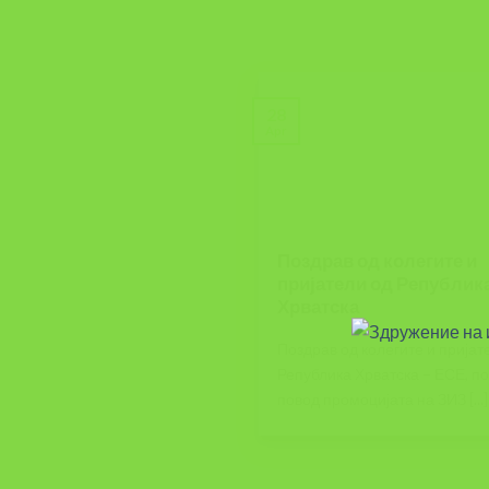
28
Apr
Поздрав од колегите и
пријатели од Републик
Хрватска
Поздрав од колегите и пријат
Република Хрватска – ЕСЕ, п
повод промоцијата на ЗИЗ [...]