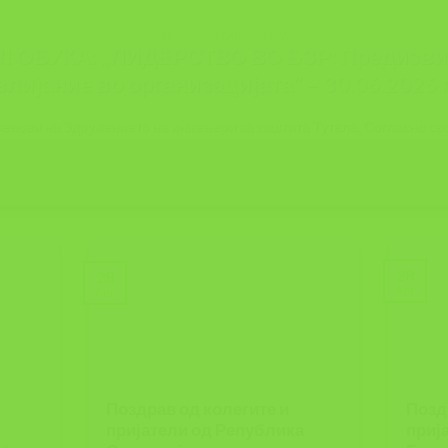
ЗА НАС НАСТАНИ ТУТЕЛА
ОБУКА: ,,ЛИДЕРСТВО ВО БЗР: Предизвиц
влијание во организацијата” – 30.06.2026 г
нови на Здружението на инженери за заштита Тутела, Согласно своит
28
28
Apr
Apr
Поздрав од колегите и
Позд
пријатели од Република
приј
з,