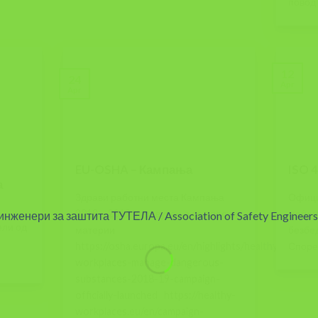
повод 
12
24
Apr
Apr
EU-OSHA – Кампања
ISO 
а
Здрави работни места Кампања
Офици
2018 – 2019 Управување со опасни
меѓун
ели од
материи
безбед
о
https://osha.europa.eu/en/highlights/healthy-
Според
workplaces-manage-dangerous-
substances-2018-19-campaign-
officially-launched https://healthy-
workplaces.eu/en/campaign-