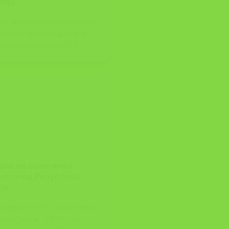
рија
в од колегите и пријатели од
лика Бугарија – ФЦБЗПР, по
промоцијата на ЗИЗ [...]
рав од колегите и
атели од Република
ја
в од колегите и пријатели од
лика Србија – УБЗРС, по