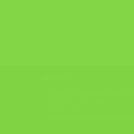
КОНТАКТ
ЗДРУЖЕНИЕ НА ИНЖЕНЕРИ ЗА ЗАШТИТА
АНТОН ПОПОВ 6 , 1000, СКОПЈЕ
+389 (0)70 21 98 76
contact@tutela.org.mk; ziztutela@gmail.com; ziz