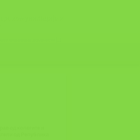
и, комуникација и
.
е планирани активности [...]
рав од колегите и
атели од Република