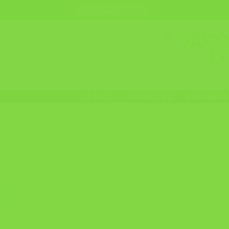
Skip
to
content
ЗА НАС
ЧЛЕНСТВО
БИБЛИОТ
22
Jun