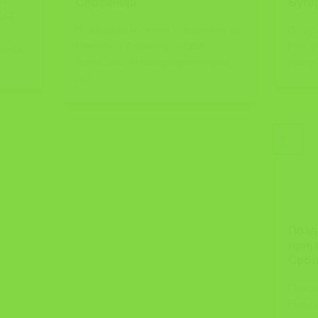
Словенија
Буга
САТ-
Поздрав од колегите и пријатели од
Поздра
Република Словенија – ДВИ
Репуб
та-за-
Љубљана, по повод промоцијата
повод 
на [...]
28
Apr
Позд
приј
Срби
Поздра
Репуб