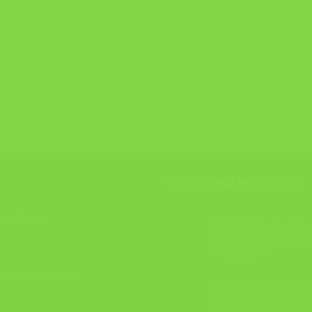
ПОСЛЕДНИ НОВОСТИ
 ТУТЕЛА
ПРОДОЛЖУВАМЕ!!! 
22
Предизвици, комуник
Jun
30.06.2026 г.
tutela5@gmail.com
СМЕНА НА ПРЕТС
01
ЗДРУЖЕНИЈА ВО С
Jun
ПРИ РАБОТА НА Р