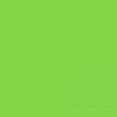
ПРОДОЛЖУВАМЕ!!! 
ВНИМАНИЕ !!! Почитувани чле
29
Apr
ТУТЕЛА и МЕДИУМИТЕ
28.04.2018 г, ДХО Даре Џамба