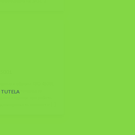
промоцијата на ЗИЗ [...]
45001
јално е објавен ISO 45001
ародниот стандард за
ност и здравје при работа
 очекувањата наменет е [...]