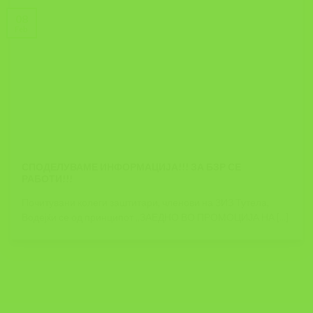
08
Feb
СПОДЕЛУВАМЕ ИНФОРМАЦИЈА!!! ЗА БЗР СЕ
РАБОТИ!!!
Почитувани колеги заштитари, членови на ЗИЗ Тутела,
Водејќи се од принципот ,,ЗАЕДНО ВО ПРОМОЦИЈА НА [...]