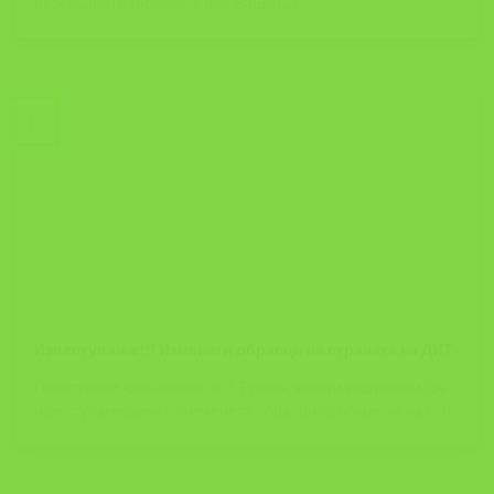
резервирате терминот, и за Ваше [...]
13
Mar
Известување!!! Изменети обрасци на страната на ДИТ
Почитувани членови на ЗИЗ Тутела, колеги заштитари, Ве
известуваме дека се изменети обрасците, објавени на [...]