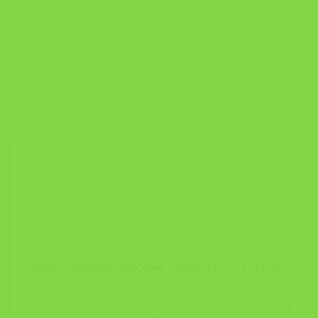
ВНИМАНИЕ !!! Почитувани членови на
Здружението на инженери за заштита Тутела,
Согласно своите планирани активности [...]
07
Nov
СЕДМО ГОДИШНО РЕДОВНО СОБРАНИЕ НА ТУТЕЛА,
СКОПЈЕ
Почитувани колеги, членови на Тутела, Скопје Со цел да го