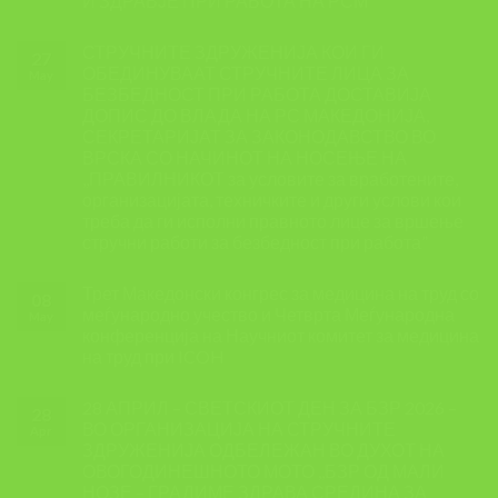
И ЗДРАВЈЕ ПРИ РАБОТА НА РСМ
СТРУЧНИТЕ ЗДРУЖЕНИЈА КОИ ГИ
27
ОБЕДИНУВААТ СТРУЧНИТЕ ЛИЦА ЗА
May
БЕЗБЕДНОСТ ПРИ РАБОТА ДОСТАВИЈА
ДОПИС ДО ВЛАДА НА РС МАКЕДОНИЈА,
СЕКРЕТАРИЈАТ ЗА ЗАКОНОДАВСТВО ВО
ВРСКА СО НАЧИНОТ НА НОСЕЊЕ НА
,,ПРАВИЛНИКОТ за условите за вработените,
организацијата, техничките и други услови кои
треба да ги исполни правното лице за вршење
стручни работи за безбедност при работа”
Трет Македонски конгрес за медицина на труд со
08
меѓународно учество и Четврта Меѓународна
May
конференција на Научниот комитет за медицина
на труд при ICOH
28 АПРИЛ – СВЕТСКИОТ ДЕН ЗА БЗР 2026 –
28
ВО ОРГАНИЗАЦИЈА НА СТРУЧНИТЕ
Apr
ЗДРУЖЕНИЈА ОДБЕЛЕЖАН ВО ДУХОТ НА
ОВОГОДИНЕШНОТО МОТО ,,БЗР ОД МАЛИ
НОЗЕ – ГРАДИМЕ ЗДРАВА СРЕДИНА ЗА