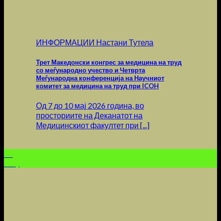
ИНФОРМАЦИИ Настани Тутела
Трет Македонски конгрес за медицина на труд
со меѓународно учество и Четврта
Меѓународна конференција на Научниот
комитет за медицина на труд при ICOH
Од 7 до 10 мај 2026 година, во
просториите на Деканатот на
Медицинскиот факултет при [...]
08
May