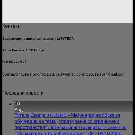
Контакт
Здружение на инженери за заштита ТУТЕЛА
Антон Попов 6 , 1000, Скопје
+389 (0)70 21 98 76
contact@tutela.org.mk; ziztutela@gmail.com; ziztutela5@gmail.com
Последни новости
10
Aug
Тутела,Скопје и COSHC – Меѓународна обука за
обучувачи на тема ,,Управување со ограничени
пространства” / International Training for Trainers on
“Management of Confined Spaces ” 08 – 09.10.2026