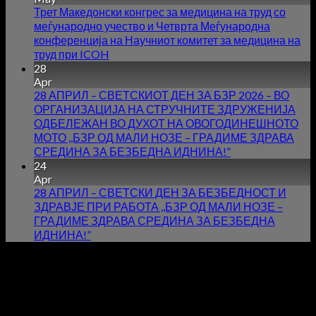
Трет Македонски конгрес за медицина на труд со
меѓународно учество и Четврта Меѓународна
конференција на Научниот комитет за медицина на
труд при ICOH
28
Apr
28 АПРИЛ – СВЕТСКИОТ ДЕН ЗА БЗР 2026 – ВО
ОРГАНИЗАЦИЈА НА СТРУЧНИТЕ ЗДРУЖЕНИЈА
ОДБЕЛЕЖАН ВО ДУХОТ НА ОВОГОДИНЕШНОТО
МОТО ,,БЗР ОД МАЛИ НОЗЕ – ГРАДИМЕ ЗДРАВА
СРЕДИНА ЗА БЕЗБЕДНА ИДНИНА!”
24
Apr
28 АПРИЛ – СВЕТСКИ ДЕН ЗА БЕЗБЕДНОСТ И
ЗДРАВЈЕ ПРИ РАБОТА ,,БЗР ОД МАЛИ НОЗЕ –
ГРАДИМЕ ЗДРАВА СРЕДИНА ЗА БЕЗБЕДНА
ИДНИНА!”