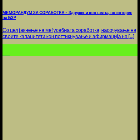
МЕМОРАНДУМ ЗА СОРАБОТКА – Здружени кон целта, во интерес
на БЗР
Со цел јакнење на меѓусебната соработка, насочување на
своите капацитети кон поттикнување и афирмација на [...]
15
Jun