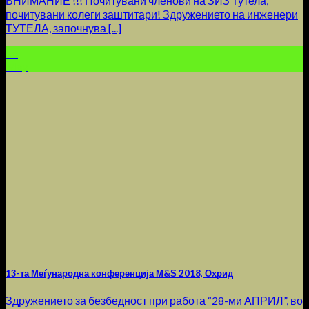
ВНИМАНИЕ !!! Почитувани членови на ЗИЗ Тутела,
почитувани колеги заштитари! Здружението на инженери
ТУТЕЛА, започнува [...]
16
May
13-та Меѓународна конференција М&Ѕ 2018, Охрид
Здружението за безбедност при работа “28-ми АПРИЛ”, во