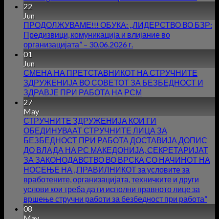
22
Jun
ПРОДОЛЖУВАМЕ!!! ОБУКА: ,,ЛИДЕРСТВО ВО БЗР:
Предизвици, комуникација и влијание во
организацијата” – 30.06.2026 г.
01
Jun
СМЕНА НА ПРЕТСТАВНИКОТ НА СТРУЧНИТЕ
ЗДРУЖЕНИЈА ВО СОВЕТОТ ЗА БЕЗБЕДНОСТ И
ЗДРАВЈЕ ПРИ РАБОТА НА РСМ
27
May
СТРУЧНИТЕ ЗДРУЖЕНИЈА КОИ ГИ
ОБЕДИНУВААТ СТРУЧНИТЕ ЛИЦА ЗА
БЕЗБЕДНОСТ ПРИ РАБОТА ДОСТАВИЈА ДОПИС
ДО ВЛАДА НА РС МАКЕДОНИЈА, СЕКРЕТАРИЈАТ
ЗА ЗАКОНОДАВСТВО ВО ВРСКА СО НАЧИНОТ НА
НОСЕЊЕ НА ,,ПРАВИЛНИКОТ за условите за
вработените, организацијата, техничките и други
услови кои треба да ги исполни правното лице за
вршење стручни работи за безбедност при работа”
08
May