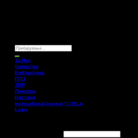
Copyright 2026 ©
UX Themes
За Нас
Членство
Библиотека
ППЗ
ЗПР
Линкови
Настани
International Journal TUTELA
Login
Login
Username or email address
*