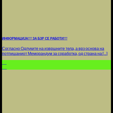
ИНФОРМАЦИЈА!!! ЗА БЗР СЕ РАБОТИ!!!
Согласно Одлуките на извршните тела, а врз основа на
потпишаниот Меморандум за соработка, од страна на [...]
10
Jul