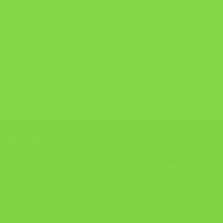
КОНТАКТ
ЗДРУЖЕНИЕ НА ИНЖЕНЕРИ ЗА ЗАШТИТА ТУТЕЛА
АНТОН ПОПОВ 6 , 1000, СКОПЈЕ
+389 (0)70 21 98 76
contact@tutela.org.mk; ziztutela@gmail.com; ziztutela5@gmail.com