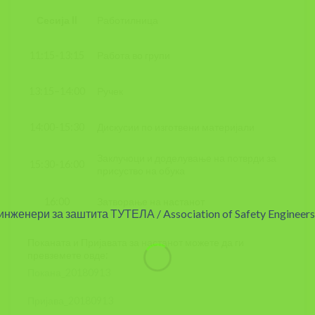
Работилница
Сесија II
Работа во групи
11:15-13:15
Ручек
13:15–14:00
Дискусии по изготвени материјали
14:00-15:30
Заклучоци и доделување на потврди за
15:30-16:00
присуство на обука
Затворање на настанот
16:00
Поканата и Пријавата за настанот можете да ги
превземете овде:
Покана_20180913
Пријава_20180913