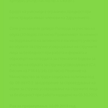
Култура ( ул.Луј Пастер бр.3, Скопје ).
Бројот на учесници е ограничен, предност при
регистрација имаат членови на Здружението..
Сите учесници ќе добијат Потврда за учество на
обука (10 бода), согласно Правилникот за начинот
на бодувањето на активното и пасивното учество
во обуките за стручно усовршување на стручните
лица за безбедност при работа и формата и
образецот на потврдата за стекнатите бодови за
учество на обуката за стручно усовршување (Сл.
Весник на Р.М.41/14), согласно Решение на
Министерство за труд и социјална политика под
бр. 08-8897/2 за одобрение за спроведување на
обуки за стручно усовршување на стручните лица
за безбедност при работа издадено на 05.10.2015.
Рок за пријавување: 10.09.2018 год.