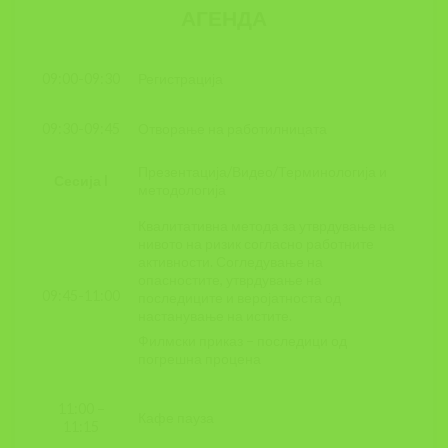
АГЕНДА
Регистрација
09:00-09:30
Отворање на работилницата
09:30-09:45
Презентација/Видео/Терминологија и
Сесија I
методологија
Квалитативна метода за утврдување на
нивото на ризик согласно работните
активности. Согледување на
опасностите, утврдување на
09:45-11:00
последиците и веројатноста од
настанување на истите.
Филмски приказ – последици од
погрешна процена
11:00 –
Кафе пауза
11:15