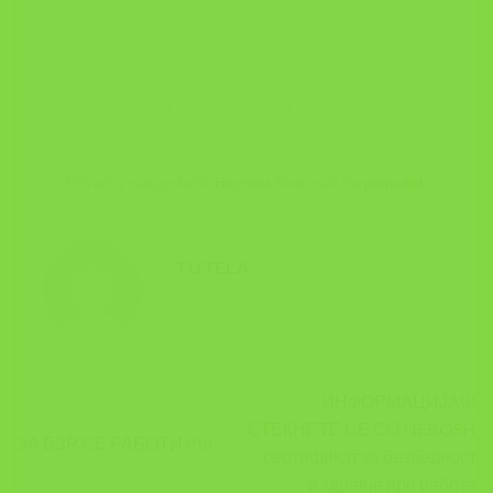
This entry was posted in
Настани
. Bookmark the
permalink
.
TUTELA
ИНФОРМАЦИЈА!!!
СТЕКНЕТЕ СЕ СО NEBOSH
ЗА БЗР СЕ РАБОТИ !!!!!
– сертификат за безбедност
и здравје при работа