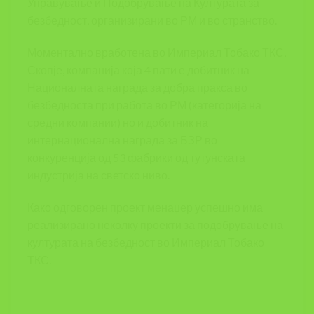
Управување и Подобрување на Културата за
безбедност, организирани во РМ и во странство.
Моментално вработена во Империал Тобако ТКС,
Скопје, компанија која 4 пати е добитник на
Националната награда за добра пракса во
безбедноста при работа во РМ (категорија на
средни компании) но и добитник на
интернационална награда за БЗР во
конкуренција од 53 фабрики од тутунската
индустрија на светско ниво.
Како одговорен проект менаџер успешно има
реализирано неколку проекти за подобрување на
културата на безбедност во Империал Тобако
ТКС.