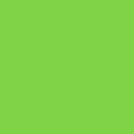
организацијата, техничките и други услови кои
треба да ги исполни правното лице за вршење
стручни работи за безбедност при работа”
Трет Македонски конгрес за медицина на труд со
08
меѓународно учество и Четврта Меѓународна
May
конференција на Научниот комитет за медицина
на труд при ICOH
28 АПРИЛ – СВЕТСКИОТ ДЕН ЗА БЗР 2026 –
28
ВО ОРГАНИЗАЦИЈА НА СТРУЧНИТЕ
Apr
ЗДРУЖЕНИЈА ОДБЕЛЕЖАН ВО ДУХОТ НА
ОВОГОДИНЕШНОТО МОТО ,,БЗР ОД МАЛИ
НОЗЕ – ГРАДИМЕ ЗДРАВА СРЕДИНА ЗА
БЕЗБЕДНА ИДНИНА!”
28 АПРИЛ – СВЕТСКИ ДЕН ЗА БЕЗБЕДНОСТ И
24
ЗДРАВЈЕ ПРИ РАБОТА ,,БЗР ОД МАЛИ НОЗЕ –
Apr
ГРАДИМЕ ЗДРАВА СРЕДИНА ЗА БЕЗБЕДНА
ИДНИНА!”