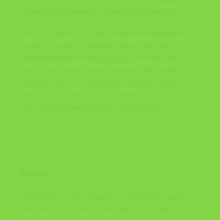
на нивото на ризик – Практичен пристап“.
Целта на обуката е преку практичен пример и
различен пристап, тимски, користејки една од
најсовременеите методи, да ве поттикне да го
најдете најточното и најпрактично решение и
утврдите нивото на ризик на одредено работно
место, усогласено согласно дејноста на
работната организација во која работите.
ВАЖНО!!!
Обуката ќе се организира на 13.09.2018 година, со
почеток од 09:00 часот, во објектот на Кино