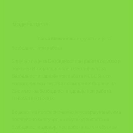
МОДЕРАТОР
!!!
Тања Мижовска,
стручно лице за
безбедност при работа
Стручно лице за Безбедност при работа од 2010 и
положен Интернационален Сертификат за
безбедност и здравје при работа NEBOSH, со
долгогодишно искуство во имплементирање на
Системот за безбедност и здравје при работа
OHSAS 18001:2007.
Во делот на професионално доусовршување, има
посетувано многубројни обуки од областа на
безбедност и здравје при работа, како и обуки за