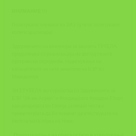
ВНИМАНИЕ !!!
Почитувани членови на ЗИЗ Тутела, почитувани
колеги заштитари!
Здружението на инженери за заштита ТУТЕЛА,
продолжува со реализација на дел од своите
програмски определби, подигнување на
капацитетите на сите чинители на БЗР во
Македонија.
ЗИЗ ТУТЕЛА, во соработка со Здружението за
БЗР “28-ми Април” и Фондацијата Фридрих Еберт
канцеларијата во Скопје, ја имаат честа и
привилегијата да Ве поканат да учествувате на
бесплатната обука на тема:
„П
репознавање на опасностите и утврдување