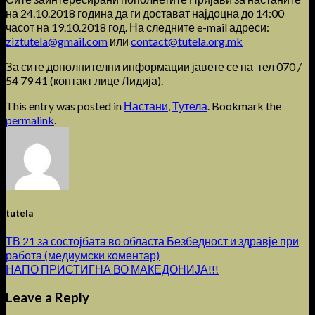
на 24.10.2018 година да ги достават најдоцна до 14:00
часот на 19.10.2018 год. На следните e-mail адреси:
ziztutela@gmail.com
или
contact@tutela.org.mk
За сите дополнителни информации јавете се на тел 070 /
54 79 41 (контакт лице Лидија).
This entry was posted in
Настани
,
Тутела
. Bookmark the
permalink
.
tutela
ТВ 21 за состојбата во областа Безбедност и здравје при
работа (медиумски коментар)
НАПО ПРИСТИГНА ВО МАКЕДОНИЈА!!!
Leave a Reply