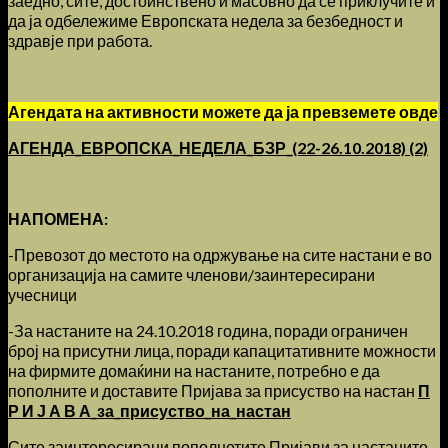
заедно, сите, достоинствено и масовно да се приклучите и
да ја одбележиме Европската недела за безбедност и
здравје при работа.
Агендата на активности можете да ја превземете овде
АГЕНДА_ЕВРОПСКА_НЕДЕЛА_БЗР_(22-26.10.2018) (2)
НАПОМЕНА:
-Превозот до местото на одржување на сите настани е во
организација на самите членови/заинтересирани
учесници
-За настаните на 24.10.2018 година, поради ограничен
број на присутни лица, поради капацитативните можности
на фирмите домаќини на настаните, потребно е да
пополните и доставите Пријава за присуство на настан
П
Р И Ј А В А_за_присуство_на_настан
Сите заинтересирани пополнетите Пријави за настаните