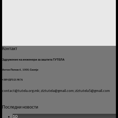
Контакт
Здружение на инженери за заштита ТУТЕЛА
Антон Попов 6 , 1000, Скопје
+389 (0)70 21 98 76
contact@tutela.org.mk; ziztutela@gmail.com; ziztutela5@gmail.com
Последни новости
10