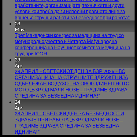
вработените, организацијата, техничките и други
услови кои треба да ги исполни правното лице за
вршење стручни работи за безбедност при работа”
08
May
Трет Македонски конгрес за медицина на труд со
меѓународно учество и Четврта Меѓународна
конференција на Научниот комитет за медицина на
труд при ICOH
28
Apr
28 АПРИЛ – СВЕТСКИОТ ДЕН ЗА БЗР 2026 – ВО
ОРГАНИЗАЦИЈА НА СТРУЧНИТЕ ЗДРУЖЕНИЈА
ОДБЕЛЕЖАН ВО ДУХОТ НА ОВОГОДИНЕШНОТО
МОТО ,,БЗР ОД МАЛИ НОЗЕ – ГРАДИМЕ ЗДРАВА
СРЕДИНА ЗА БЕЗБЕДНА ИДНИНА!”
24
Apr
28 АПРИЛ – СВЕТСКИ ДЕН ЗА БЕЗБЕДНОСТ И
ЗДРАВЈЕ ПРИ РАБОТА ,,БЗР ОД МАЛИ НОЗЕ –
ГРАДИМЕ ЗДРАВА СРЕДИНА ЗА БЕЗБЕДНА
ИДНИНА!”