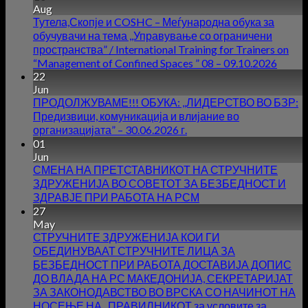
Aug
Тутела,Скопје и COSHC – Меѓународна обука за
обучувачи на тема ,,Управување со ограничени
пространства” / International Training for Trainers on
“Management of Confined Spaces ” 08 – 09.10.2026
22
Jun
ПРОДОЛЖУВАМЕ!!! ОБУКА: ,,ЛИДЕРСТВО ВО БЗР:
Предизвици, комуникација и влијание во
организацијата” – 30.06.2026 г.
01
Jun
СМЕНА НА ПРЕТСТАВНИКОТ НА СТРУЧНИТЕ
ЗДРУЖЕНИЈА ВО СОВЕТОТ ЗА БЕЗБЕДНОСТ И
ЗДРАВЈЕ ПРИ РАБОТА НА РСМ
27
May
СТРУЧНИТЕ ЗДРУЖЕНИЈА КОИ ГИ
ОБЕДИНУВААТ СТРУЧНИТЕ ЛИЦА ЗА
БЕЗБЕДНОСТ ПРИ РАБОТА ДОСТАВИЈА ДОПИС
ДО ВЛАДА НА РС МАКЕДОНИЈА, СЕКРЕТАРИЈАТ
ЗА ЗАКОНОДАВСТВО ВО ВРСКА СО НАЧИНОТ НА
НОСЕЊЕ НА ,,ПРАВИЛНИКОТ за условите за