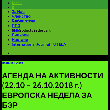
Menu
0
За Нас
Членство
Cart
Библиотека
ППЗ
No products in the cart.
ЗПР
Линкови
Настани
International Journal TUTELA
Настани
,
Тутела
АГЕНДА НА АКТИВНОСТИ
(22.10 – 26.10.2018 г.)
ЕВРОПСКА НЕДЕЛА ЗА
БЗР