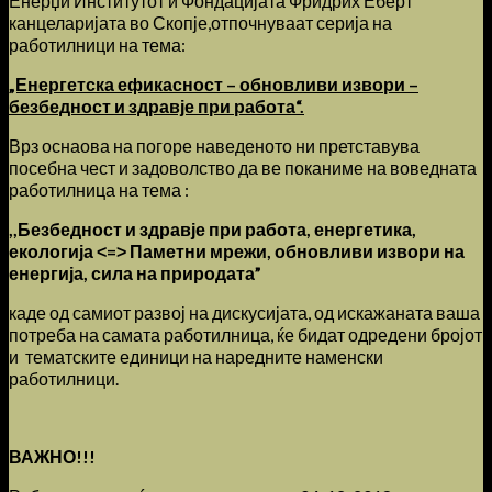
Енерџи Институтот и Фондацијата Фридрих Еберт
канцеларијата во Скопје,отпочнуваат серија на
работилници на тема:
„Енергетска ефикасност – обновливи извори –
безбедност и здравје при работа“.
Врз оснаова на погоре наведеното ни претставува
посебна чест и задоволство да ве поканиме на воведната
работилница на тема :
,,Безбедност и здравје при работа, енергетика,
екологија
˂=˃
Паметни мрежи, обновливи извори на
енергија, сила на природата”
каде од самиот развој на дискусијата, од искажаната ваша
потреба на самата работилница, ќе бидат одредени бројот
и тематските единици на наредните наменски
работилници.
ВАЖНО!!!