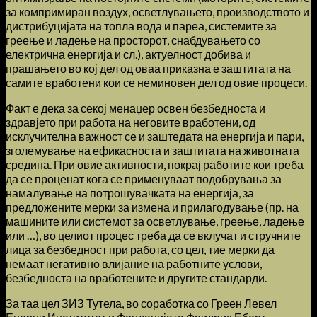
за компримиран воздух, осветлувањето, производството и
дистрибуцијата на топла вода и пареа, системите за
греење и ладење на просторот, снабдувањето со
електрична енергија и сл.), актуелност добива и
прашањето во кој дел од оваа приказна е заштитата на
самите вработени кои се неминовен дел од овие процеси.
Факт е дека за секој менаџер освен безбедноста и
здравјето при работа на неговите вработени, од
исклучителна важност се и заштедата на енергија и пари,
зголемување на ефикасноста и заштитата на животната
средина. При овие активности, покрај работите кои треба
да се проценат кога се применуваат подобрувања за
намалување на потрошувачката на енергија, за
предложените мерки за измена и прилагодување (пр. на
машините или системот за осветлување, греење, ладење
или …), во целиот процес треба да се вклучат и стручните
лица за безбедност при работа, со цел, тие мерки да
немаат негативно влијание на работните услови,
безбедноста на вработените и другите стандарди.
За таа цел ЗИЗ Тутела, во соработка со Греен Левел