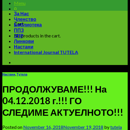
Menu
0
За Нас
Членство
Cart
Библиотека
ППЗ
No products in the cart.
ЗПР
Линкови
Настани
International Journal TUTELA
Настани
,
Тутела
ПРОДОЛЖУВАМЕ!!! На
04.12.2018 г.!!! ГО
СЛЕДИМЕ АКТУЕЛНОТО!!!
Posted on
November 16, 2018
November 19, 2018
by
tutela