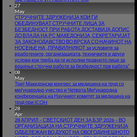
27
May
СТРУЧНИТЕ ЗДРУЖЕНИЈА КОИ ГИ
ОБЕДИНУВААТ СТРУЧНИТЕ ЛИЦА ЗА
БЕЗБЕДНОСТ ПРИ РАБОТА ДОСТАВИЈА ДОПИС
ДО ВЛАДА НА РС МАКЕДОНИЈА, СЕКРЕТАРИЈАТ
ЗА ЗАКОНОДАВСТВО ВО ВРСКА СО НАЧИНОТ НА
НОСЕЊЕ НА ,,ПРАВИЛНИКОТ за условите за
вработените, организацијата, техничките и други
услови кои треба да ги исполни правното лице за
вршење стручни работи за безбедност при работа”
08
May
Трет Македонски конгрес за медицина на труд со
меѓународно учество и Четврта Меѓународна
конференција на Научниот комитет за медицина на
труд при ICOH
28
Apr
28 АПРИЛ – СВЕТСКИОТ ДЕН ЗА БЗР 2026 – ВО
ОРГАНИЗАЦИЈА НА СТРУЧНИТЕ ЗДРУЖЕНИЈА
ОДБЕЛЕЖАН ВО ДУХОТ НА ОВОГОДИНЕШНОТО