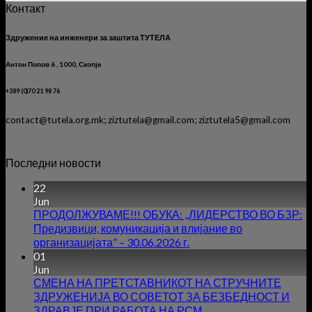
Контакт
Здружение на инженери за заштита ТУТЕЛА
Антон Попов 6 , 1000, Скопје
+389 (0)70 21 98 76
contact@tutela.org.mk; ziztutela@gmail.com; ziztutela5@gmail.com
Последни новости
22
Jun
ПРОДОЛЖУВАМЕ!!! ОБУКА: ,,ЛИДЕРСТВО ВО БЗР:
Предизвици, комуникација и влијание во
организацијата” – 30.06.2026 г.
01
Jun
СМЕНА НА ПРЕТСТАВНИКОТ НА СТРУЧНИТЕ
ЗДРУЖЕНИЈА ВО СОВЕТОТ ЗА БЕЗБЕДНОСТ И
ЗДРАВЈЕ ПРИ РАБОТА НА РСМ