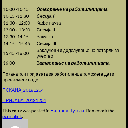
10:00 -10:15
Отворање на работилницата
10:15 -11:30
Сесија I
11:30 – 12:00
Кафе пауза
12:00 – 13:30
Сесија II
13:30 -14:15
Закуска
14:15 – 15:45
Сесија III
Заклучоци и доделување на потврди за
15:45 -16:00
учество
16:00
Затворање на работилницата
Поканата и пријавата за работилницата можете да ги
превземете овде:
ПОКАНА_20181204
ПРИЈАВА_20181204
This entry was posted in
Настани
,
Тутела
. Bookmark the
permalink
.