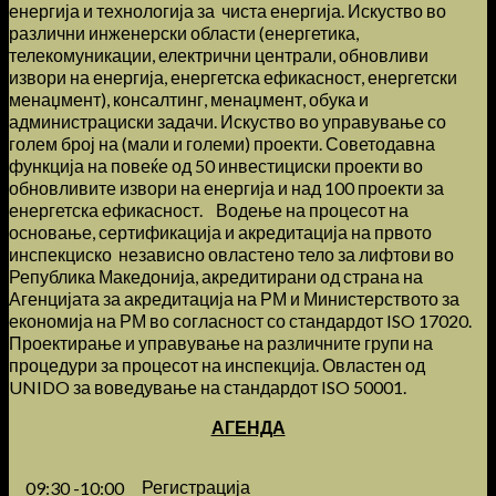
енергија и технологија за чиста енергија. Искуство во
различни инженерски области (енергетика,
телекомуникации, електрични централи, обновливи
извори на енергија, енергетска ефикасност, енергетски
менаџмент), консалтинг, менаџмент, обука и
администрациски задачи. Искуство во управување со
голем број на (мали и големи) проекти. Советодавна
функција на повеќе од 50 инвестициски проекти во
обновливите извори на енергија и над 100 проекти за
енергетска ефикасност. Водење на процесот на
основање, сертификација и акредитација на првото
инспекциско независно овластено тело за лифтови во
Република Македонија, акредитирани од страна на
Агенцијата за акредитација на РМ и Министерството за
економија на РМ во согласност со стандардот ISO 17020.
Проектирање и управување на различните групи на
процедури за процесот на инспекција. Овластен од
UNIDO за воведување на стандардот ISO 50001.
АГЕНДА
Регистрација
09:30 -10:00