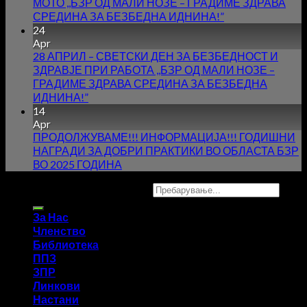
МОТО ,,БЗР ОД МАЛИ НОЗЕ – ГРАДИМЕ ЗДРАВА
СРЕДИНА ЗА БЕЗБЕДНА ИДНИНА!”
24
Apr
28 АПРИЛ – СВЕТСКИ ДЕН ЗА БЕЗБЕДНОСТ И
ЗДРАВЈЕ ПРИ РАБОТА ,,БЗР ОД МАЛИ НОЗЕ –
ГРАДИМЕ ЗДРАВА СРЕДИНА ЗА БЕЗБЕДНА
ИДНИНА!”
14
Apr
ПРОДОЛЖУВАМЕ!!! ИНФОРМАЦИЈА!!! ГОДИШНИ
НАГРАДИ ЗА ДОБРИ ПРАКТИКИ ВО ОБЛАСТА БЗР
ВО 2025 ГОДИНА
Copyright 2026 ©
UX Themes
За Нас
Членство
Библиотека
ППЗ
ЗПР
Линкови
Настани