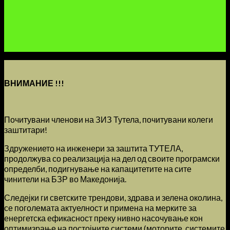
ВНИМАНИЕ !!!
Почитувани членови на ЗИЗ Тутела, почитувани колеги
заштитари!
Здружението на инженери за заштита ТУТЕЛА,
продолжува со реализација на дел од своите програмски
определби, подигнување на капацитетите на сите
чинители на БЗР во Македонија.
Следејки ги светските трендови, здрава и зелена околина,
се поголемата актуелност и примена на мерките за
енергетска ефикасност преку нивно насочување кон
оптимизрање на постојните системи (моторите, системите