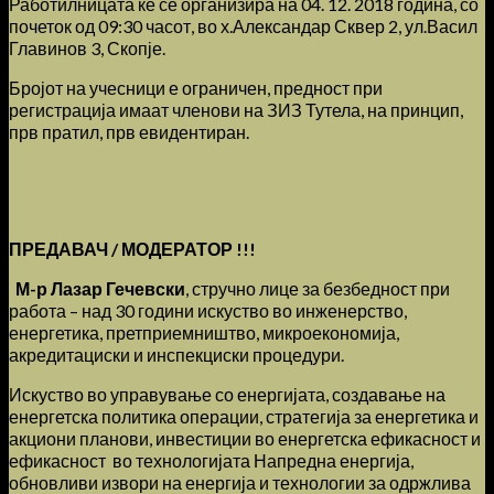
Работилницата ќе се организира на 04. 12. 2018 година, со
почеток од 09:30 часот, во х.Александар Сквер 2, ул.Васил
Главинов 3, Скопје.
Бројот на учесници е ограничен, предност при
регистрација имаат членови на ЗИЗ Тутела, на принцип,
прв пратил, прв евидентиран.
ПРЕДАВАЧ / МОДЕРАТОР !!!
М-р Лазар Гечевски
, стручно лице за безбедност при
работа – над 30 години искуство во инженерство,
енергетика, претприемништво, микроекономија,
акредитациски и инспекциски процедури.
Искуство во управување со енергијата, создавање на
енергетска политика операции, стратегија за енергетика и
акциони планови, инвестиции во енергетска ефикасност и
ефикасност во технологијата Напредна енергија,
обновливи извори на енергија и технологии за одржлива