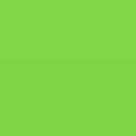
КОНТАКТ
ЗДРУЖЕНИЕ НА ИНЖЕНЕРИ ЗА ЗАШТИТА ТУТЕЛА
АНТОН ПОПОВ 6 , 1000, СКОПЈЕ
+389 (0)70 21 98 76
contact@tutela.org.mk; ziztutela@gmail.com; ziztutela5@gmail.com