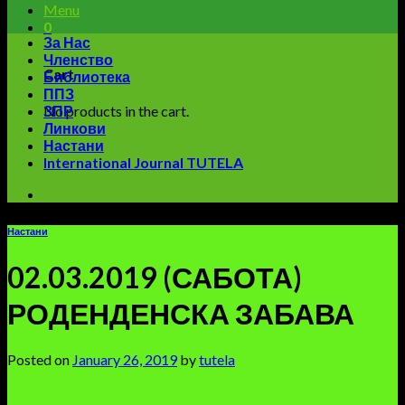
Menu
0
За Нас
Членство
Cart
Библиотека
ППЗ
No products in the cart.
ЗПР
Линкови
Настани
International Journal TUTELA
Настани
02.03.2019 (САБОТА)
РОДЕНДЕНСКА ЗАБАВА
Posted on
January 26, 2019
by
tutela