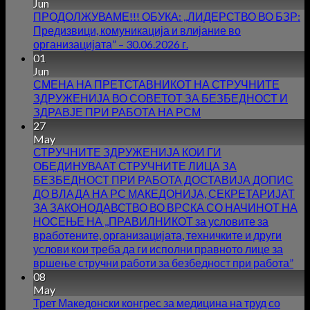
Jun
ПРОДОЛЖУВАМЕ!!! ОБУКА: ,,ЛИДЕРСТВО ВО БЗР:
Предизвици, комуникација и влијание во
организацијата” – 30.06.2026 г.
01
Jun
СМЕНА НА ПРЕТСТАВНИКОТ НА СТРУЧНИТЕ
ЗДРУЖЕНИЈА ВО СОВЕТОТ ЗА БЕЗБЕДНОСТ И
ЗДРАВЈЕ ПРИ РАБОТА НА РСМ
27
May
СТРУЧНИТЕ ЗДРУЖЕНИЈА КОИ ГИ
ОБЕДИНУВААТ СТРУЧНИТЕ ЛИЦА ЗА
БЕЗБЕДНОСТ ПРИ РАБОТА ДОСТАВИЈА ДОПИС
ДО ВЛАДА НА РС МАКЕДОНИЈА, СЕКРЕТАРИЈАТ
ЗА ЗАКОНОДАВСТВО ВО ВРСКА СО НАЧИНОТ НА
НОСЕЊЕ НА ,,ПРАВИЛНИКОТ за условите за
вработените, организацијата, техничките и други
услови кои треба да ги исполни правното лице за
вршење стручни работи за безбедност при работа”
08
May
Трет Македонски конгрес за медицина на труд со