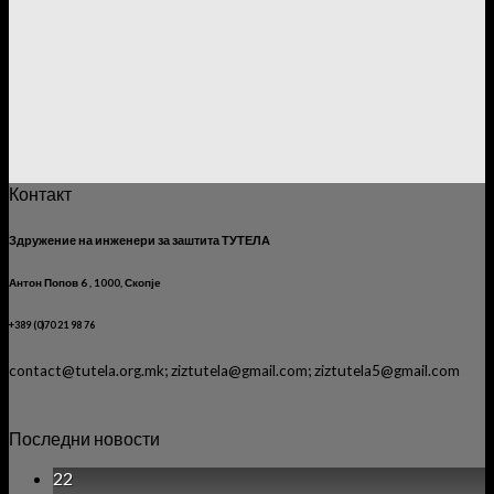
Контакт
Здружение на инженери за заштита ТУТЕЛА
Антон Попов 6 , 1000, Скопје
+389 (0)70 21 98 76
contact@tutela.org.mk; ziztutela@gmail.com; ziztutela5@gmail.com
Последни новости
22