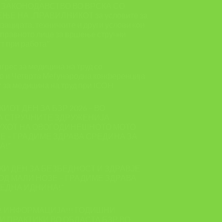
 ЗАКОНОДАВСТВО ВО ВРСКА СО
Е НА ,,ПРАВИЛНИКОТ за условите за
зацијата, техничките и други услови кои
и правното лице за вршење стручни
т при работа”
грес за медицина на труд со
о и Четврта Меѓународна конференција
т за медицина на труд при ICOH
КИОТ ДЕН ЗА БЗР 2026 – ВО
А СТРУЧНИТЕ ЗДРУЖЕНИЈА
УХОТ НА ОВОГОДИНЕШНОТО МОТО
ЗЕ – ГРАДИМЕ ЗДРАВА СРЕДИНА ЗА
А!”
СКИ ДЕН ЗА БЕЗБЕДНОСТ И ЗДРАВЈЕ
 ОД МАЛИ НОЗЕ – ГРАДИМЕ ЗДРАВА
ЕДНА ИДНИНА!”
! ИНФОРМАЦИЈА!!! ГОДИШНИ
И ПРАКТИКИ ВО ОБЛАСТА БЗР ВО