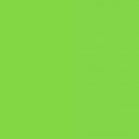
Јуни 2019
година, во пла
02.03.2019 г.
– ОДБЕЛЕЖ
24.04.2019 г.
– ОДБЕЛЕЖ
24.05.2019 г.
– Промоциј
трудови и истражувачки 
12.06.2019 г.
– Стручна о
22.06.2019 г.
– Пикник 2,
За секоја активност нав
на ЗИЗ Тутела), времето 
Од Вашиот интерес и масо
ЗА БЗР СЕ РАБОТИ !!!