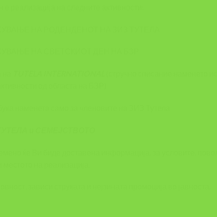
н е реализација на следните активности:
УВАЊЕ НА РОДЕНДЕНОТ НА ЗИЗ ТУТЕЛА
УВАЊЕ НА СВЕТСКИОТ ДЕН НА БЗР
а на
TUTELA INTERNATIONAL
(стручно списание наменето ис
активности од областа на БЗР)
бука наменета само за членовите на ЗИЗ Тутела
ТУТЕЛА и СЕМЕЈСТВОТО
ремено ќе Ви биде доставена информација, за условите, пово
и местото на реализација.
вност, зависи струката и нејзината промоција во јавноста.