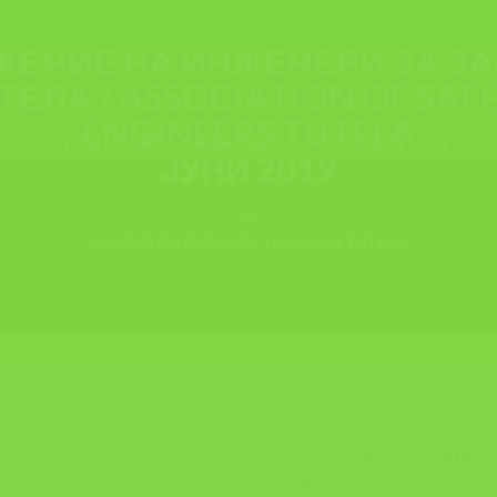
ТУТЕЛА
! КАЛЕНДАР НА СЛЕДНИ АК
ЕКА
ППЗ
ЗПР
ЛИНКОВИ
НАСТАНИ
INTER
ЈУНИ 2019
POSTED ON
FEBRUARY 10, 2019
BY
TUTELA
ИЗ Тутела, Скопје,
ласно усвоената програма за работа за 2019 година (
https:
а за термините и да си ги испланрате Вашите активности, во