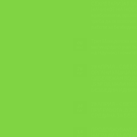
СЕКРЕТАРИЈАТ ЗА
НАЧИНОТ НА НОСЕЊ
вработените, органи
треба да ги исполн
работи за безбеднос
Трет Македонски кон
08
меѓународно учеств
May
на Научниот комите
28 АПРИЛ – СВЕТС
28
ОРГАНИЗАЦИЈА Н
Apr
ОДБЕЛЕЖАН ВО Д
,,БЗР ОД МАЛИ НО
БЕЗБЕДНА ИДНИН
28 АПРИЛ – СВЕТ
24
ПРИ РАБОТА ,,БЗР
Apr
СРЕДИНА ЗА БЕЗБ
ПРОДОЛЖУВАМЕ!!
14
НАГРАДИ ЗА ДОБР
Apr