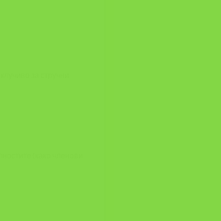
клучиво за стручни
лностите (како членови