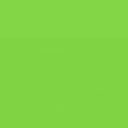
КОНТАКТ
ЗДРУЖЕНИЕ НА ИНЖЕНЕРИ ЗА ЗАШТИТА
АНТОН ПОПОВ 6 , 1000, СКОПЈЕ
+389 (0)70 21 98 76
contact@tutela.org.mk; ziztutela@gmail.com; ziz