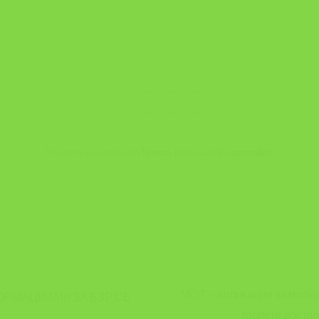
This entry was posted in
Тутела
. Bookmark the
permalink
.
A
МOT – апликации за мобилн
МАЦИЈА!!! ЗА БЗР СЕ
таблети достап