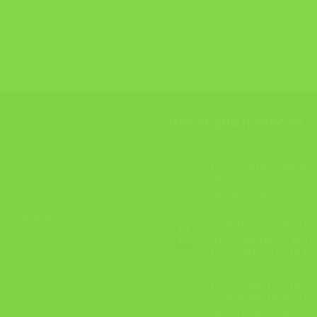
ПОСЛЕДНИ НОВОСТИ
 ТУТЕЛА
ПРОДОЛЖУВАМЕ!!! 
22
Предизвици, комуник
Jun
30.06.2026 г.
tutela5@gmail.com
СМЕНА НА ПРЕТС
01
ЗДРУЖЕНИЈА ВО С
Jun
ПРИ РАБОТА НА Р
СТРУЧНИТЕ ЗДРУ
27
СТРУЧНИТЕ ЛИЦА 
May
ДОСТАВИЈА ДОПИС