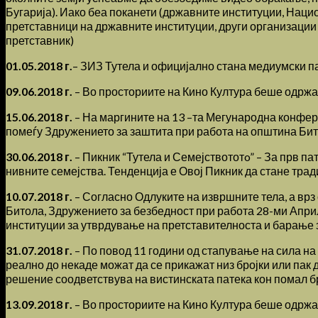
Бугарија). Иако беа поканети (државните институции, Наци
претставници на државните институции, други организации
претставник)
01.05.2018 г.
– ЗИЗ Тутела и официјално стана медиумски п
09.06.2018 г.
– Во просториите на Кино Култура беше одржан
15.06.2018 г.
– На маргините на 13 –та Мегународна конфер
помеѓу Здружението за заштита при работа на општина Бит
30.06.2018 г.
– Пикник “Тутела и Семејствототo” – За прв па
нивните семејства. Тенденција е Овој Пикник да стане трад
10.07.2018 г.
– Согласно Одлуките на извршните тела, а вр
Битола, Здружението за безбедност при работа 28-ми Апри
институции за утврдување на претставителноста и барање з
31.07.2018 г.
– По повод 11 години од стапување на сила на 
реално до некаде можат да се прикажат низ бројки или пак
решение соодветствува на вистинската патека кон помал бр
13.09.2018 г.
– Во просториите на Кино Култура беше одржа