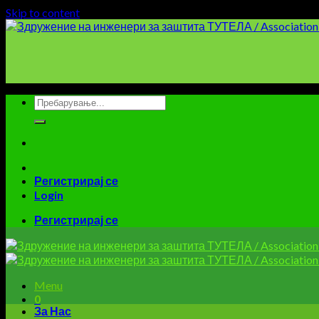
Skip to content
Регистрирај се
Login
Регистрирај се
Menu
0
За Нас