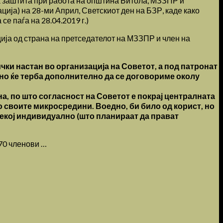
а заштита при работа на општина Битола, МЗЗПР и
ија) на 28-ми Април, Светскиот ден на БЗР, каде како
е паѓа на 28.04.2019 г.)
ја од страна на претседателот на МЗЗПР и член на
чки настан во организација на Советот, а под патронат
тно ќе терба дополнително да се договориме околу
а, по што согласност на Советот е покрај централната
 своите микросредини. Воедно, би било од корист, но
секој индивидуално (што планираат да прават
70 членови …