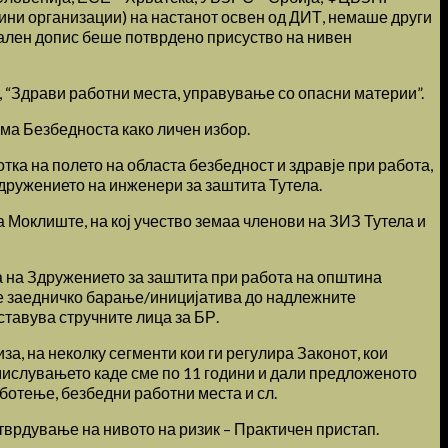
дини организации) на настанот освен од ДИТ, немаше други
јален допис беше потврдено присуство на нивен
 “Здрави работни места, управување со опасни материи”.
ма Безбедноста како личен избор.
а на полето на областа безбедност и здравје при работа,
дружението на инженери за заштита Тутела.
а Моклиште, на кој учество земаа членови на ЗИЗ Тутела и
а на Здружението за заштита при работа на општина
 е заедничко барање/иницијатива до надлежните
ставува стручните лица за БР.
за, на неколку сегменти кои ги регулира Законот, кои
азмислувањето каде сме по 11 години и дали предложеното
ботење, безбедни работни места и сл.
тврдување на нивото на ризик – Практичен пристап.