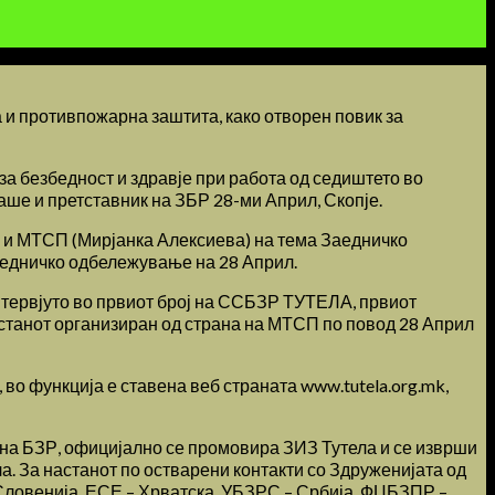
та и противпожарна заштита, како отворен повик за
за безбедност и здравје при работа од седиштето во
ше и претставник на ЗБР 28-ми Април, Скопје.
) и МТСП (Мирјанка Алексиева) на тема Заедничко
заедничко одбележување на 28 Април.
интервјуто во првиот број на ССБЗР ТУТЕЛА, првиот
астанот организиран од страна на МТСП по повод 28 Април
во функција е ставена веб страната www.tutela.org.mk,
 на БЗР, официјално се промовира ЗИЗ Тутела и се изврши
а. За настанот по остварени контакти со Здруженијата од
Словенија, ЕСЕ – Хрватска, УБЗРС – Србија, ФЦБЗПР –