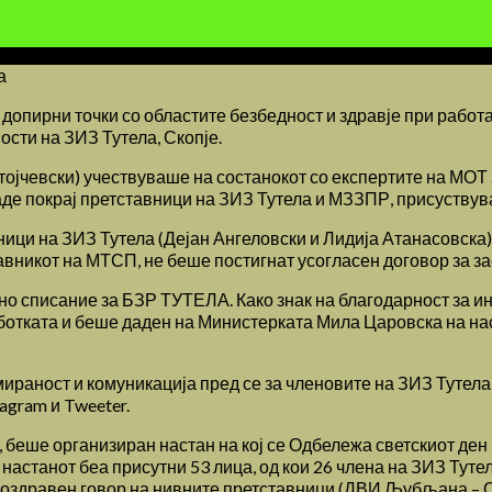
а
ат допирни точки со областите безбедност и здравје при рабо
ости на ЗИЗ Тутела, Скопје.
ојчевски) учествуваше на состанокот со експертите на МОТ 
де покрај претставници на ЗИЗ Тутела и МЗЗПР, присуствува
ници на ЗИЗ Тутела (Дејан Ангеловски и Лидија Атанасовска
тавникот на МТСП, не беше постигнат усогласен договор за 
чно списание за БЗР ТУТЕЛА. Како знак на благодарност за 
аботката и беше даден на Министерката Мила Царовска на н
раност и комуникација пред се за членовите на ЗИЗ Тутела, 
agram и Tweeter.
 беше организиран настан на кој се Одбележа светскиот ден
астанот беа присутни 53 лица, од кои 26 члена на ЗИЗ Тутел
поздравен говор на нивните претставници (ДВИ Љубљана – 