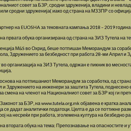
оналниот совет за БЗР, сродни здруженија, владини и невла
 или сродни здруженија( иако од страна на МЗЗПР со офици
артнер на EUOSHA за тековната кампања 2018 – 2019 година,
а првата обука организирана од страна на ЗИЗ Тутела на те
енција М&S во Охрид, беше потпишан Меморандум за соработк
ола, Здружението за безбедност при работа 28-ми Април и З
т во организација на ЗИЗ Тутела, одржан е пикник во месност
иција.
з основа на потпишаниот Меморандум за соработка, од стран
л и Здружението на инженери за заштита Тутела, поднесено
а смена на членот на Националниот совет за БЗР кој ги прет
Законот за БЗР, на www.tutela.org.mk објавена е кратка анали
 да се дадат аналитички податоци. Целта е да се поттикне р
ој на несреќи при работа, зголемена култура на безбедно ра
на втората обука на тема: Препознавање на опасностите и у