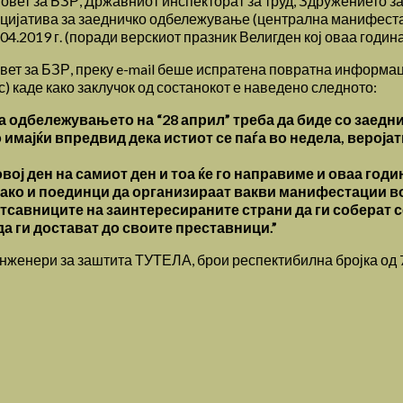
вет за БЗР, Државниот инспекторат за труд, Здружението з
ицијатива за заедничко одбележување (централна манифестац
.2019 г. (поради верскиот празник Велигден кој оваа година с
ет за БЗР, преку e-mail беше испратена повратна информаци
) каде како заклучок од состанокот е наведено следното:
а одбележувањето на “28 април” треба да биде со заедни
имајќи впредвид дека истиот се паѓа во недела, вероја
ј ден на самиот ден и тоа ќе го направиме и оваа годин
како и поединци да организираат вакви манифестации во
етсавниците на заинтересираните страни да ги соберат 
а ги достават до своите преставници.”
женери за заштита ТУТЕЛА, брои респектибилна бројка од 