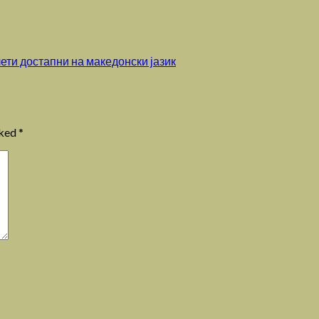
лети достапни на македонски јазик
rked
*