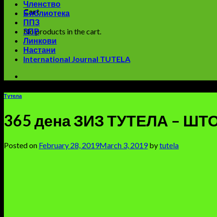
Членство
Cart
Библиотека
ППЗ
No products in the cart.
ЗПР
Линкови
Настани
International Journal TUTELA
Тутела
365 дена ЗИЗ ТУТЕЛА – Ш
Posted on
February 28, 2019
March 3, 2019
by
tutela