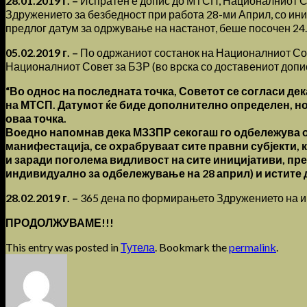
28.01.2019 г. –
Испратен е допис до МТСП, Националниот Со
Здружението за безбедност при работа 28-ми Април, со ин
предлог датум за одржување на настанот, беше посочен 24.04
05.02.2019 г. –
По одржаниот состанок на Националниот Сов
Националниот Совет за БЗР (во врска со доставениот допис
“Во однос на последната точка, Советот се согласи дек
на МТСП. Датумот ќе биде дополнително определен, но 
оваа точка.
Воедно напомнав дека МЗЗПР секогаш го одбележува ово
манифестација, се охрабруваат сите правни субјекти, 
и заради поголема видливост на сите иницијативи, пр
индивидуално за одбележување на 28 април) и истите д
28.02.2019 г. –
365 дена по формирањето Здружението на ин
ПРОДОЛЖУВАМЕ!!!
This entry was posted in
Тутела
. Bookmark the
permalink
.