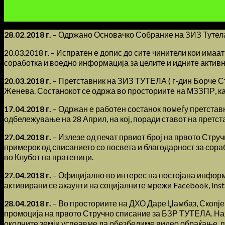
28.02.2018 г.
– Одржано Основачко Собрание на ЗИЗ Тутел
20.03.2018 г. – Испратен е допис до сите чинители кои има
соработка и воедно информација за целите и идните активн
20.03.2018 г.
– Претставник на ЗИЗ ТУТЕЛА ( г-дин Борче Ст
Женева. Состанокот се одржа во просториите на МЗЗПР, ка
17.04.2018 г.
– Одржан е работен состанок помеѓу претстав
одбележување на 28 Април, на кој, поради ставот на претс
27.04.2018 г.
– Излезе од печат првиот број на првото Стру
примерок од списанието со посвета и благодарност за сор
во Клубот на пратеници.
27.04.2018 г.
– Официјално во интерес на постојана информи
активирани се акаунти на социјалните мрежи Facebook, Inst
28.04.2018 г.
– Во просториите на ДХО Даре Џамбаз, Скопје,
промоција на првото Стручно списание за БЗР ТУТЕЛА. На н
околните земји успеавме да обезбедиме видео обраќање, 