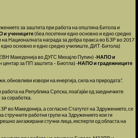
ужението за заштита при работа на општина Битола и
О и учениците
(беа посетени едно основно и едно средно
на Националната награда за добра пракса во БЗР во 2017
 едно основно и едно средно училиште, ДИТ-Битола)
 ЕВН Македонија во ДУГС Михајло Пупин)
-НАПО и
 центар за ПП заштита – Биотла)
-НАПО и градежниците
и, обновливи извори на енергија, сила на природата”.
 работа на Република Српска, поаѓајќи од заедничките
 за соработка.
ЗР во Македонија, а согласно Статутот на Здружението, се
на стручните работни групи на Здружението кои ги
орешно ангажирани стучни лица, експерти од областа на