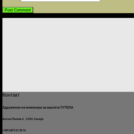
Контакт
Здружение на инженери за заштита ТУТЕЛА
Антон Попов 6 , 1000, Скопје
+389 (0)70 21 98 76