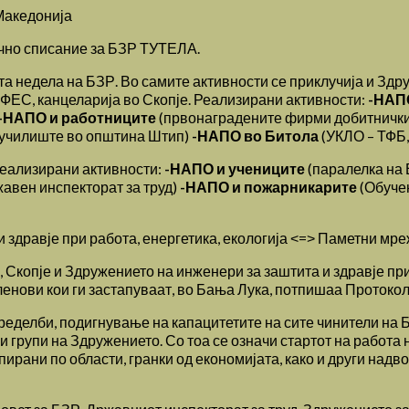
Македонија
учно списание за БЗР ТУТЕЛА.
 недела на БЗР. Во самите активности се приклучија и Здр
 ФЕС, канцеларија во Скопје. Реализирани активности:
-НАП
-НАПО и работниците
(првонаградените фирми добитнички 
 училиште во општина Штип)
-НАПО во Битола
(УКЛО – ТФБ,
еализирани активности:
-НАПО и учениците
(паралелка на
авен инспекторат за труд)
-НАПО и пожарникарите
(Обучен
здравје при работа, енергетика, екологија ˂=˃ Паметни мреж
 Скопје и Здружението на инженери за заштита и здравје при
членови кои ги застапуваат, во Бања Лука, потпишаа Протокол
ределби, подигнување на капацитетите на сите чинители на Б
 групи на Здружението. Со тоа се означи стартот на работа 
ирани по области, гранки од економијата, како и други надв