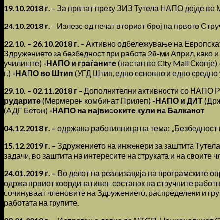
19.10.2018 г.
– За првпат преку ЗИЗ Тутела НАПО дојде во 
24.10.2018 г.
– Излезе од печат вториот број на првото Стр
22.10. – 26.10.2018 г.
– Активно одбележување на Европската
Здружението за безбедност при работа 28-ми Април, како и
училиште)
-НАПО и граѓаните
(настан во City Mall Скопје)
г.)
-НАПО во Штип
(УГД Штип, едно основно и едно средно
29.10. – 02.11.2018 г
– Дополнителни активности со НАПО Р
рударите
(Мермерен комбинат Прилеп)
-НАПО и ДИТ
(Држ
(АДГ Бетон)
-НАПО на највисоките кули на Балканот
04.12.2018 г. –
одржана работилница на тема: „Безбедност и 
15.12.2019 г. –
Здружението на инжeнери за заштита Тутела,
задачи, во заштита на интересите на струката и на своите 
24.01.2019 г. –
Во делот на реализација на програмските оп
одржа првиот координативен состанок на стручните работни
сочинуваат членовите на Здружението, распределени и груп
работата на групите.