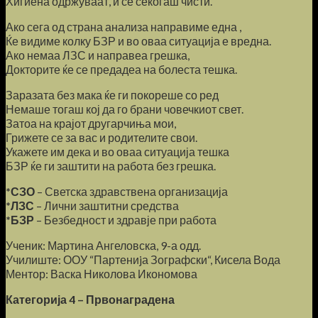
Хигиена одржуваат, и се секогаш чисти.
Ако сега од страна анализа направиме една ,
Ќе видиме колку БЗР и во оваа ситуација е вредна.
Ако немаа ЛЗС и направеа грешка,
Докторите ќе се предадеа на болеста тешка.
Заразата без мака ќе ги покореше со ред
Немаше тогаш кој да го брани човечкиот свет.
Затоа на крајот другарчиња мои,
Грижете се за вас и родителите свои.
Укажете им дека и во оваа ситуација тешка
БЗР ќе ги заштити на работа без грешка.
*СЗО
– Светска здравствена организација
*ЛЗС
– Лични заштитни средства
*БЗР
– Безбедност и здравје при работа
Ученик: Мартина Ангеловска, 9-а одд.
Училиште: ООУ “Партениjа Зографски“, Кисела Вода
Ментор: Васка Николова Икономова
Категорија 4 – Првонаградена