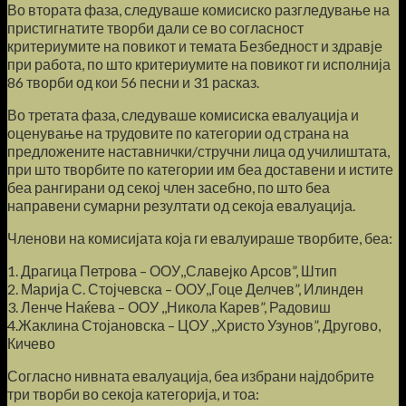
Во втората фаза, следуваше комисиско разгледување на
пристигнатите творби дали се во согласност
критериумите на повикот и темата Безбедност и здравје
при работа, по што критериумите на повикот ги исполнија
86 творби од кои 56 песни и 31 расказ.
Во третата фаза, следуваше комисиска евалуација и
оценување на трудовите по категории од страна на
предложените наставнички/стручни лица од училиштата,
при што творбите по категории им беа доставени и истите
беа рангирани од секој член засебно, по што беа
направени сумарни резултати од секоја евалуација.
Членови на комисијата која ги евалуираше творбите, беа:
1. Драгица Петрова – ООУ,,Славејко Арсов”, Штип
2. Марија С. Стојчевска – ООУ,,Гоце Делчев”, Илинден
3. Ленче Наќева – ООУ ,,Никола Карев”, Радовиш
4.Жаклина Стојановска – ЦОУ ,,Христо Узунов”, Другово,
Кичево
Согласно нивната евалуација, беа избрани најдобрите
три творби во секоја категорија, и тоа: