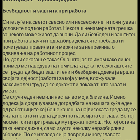
Безбедност и заштита при работа
Сите луѓе на светот свесно или несвесно не ги почитуваат
условите под кои работат. Некогаш ненамерната грешка
за некого може живот да значи. Да си безбеден и заштитен
при работа значи и подразбира дека сите треба да ги
почитуваат правилата и мерките за непрекинато
одвивање на работниот процес.
Но, дали секогаш е така? Она што јас го имам како личен
пример ме наведува на помислата дека не секогаш сите
се трудат да бидат заштитени и безбедни додека ја вршат
својата дејност (работа) за која учеле, вложувале
максимален труд да се докажат и покажат што знаат и
умеат.
Се случи еден немилн настан во моја близина. Имено
додека ја довршувавме доградбата на нашата куќа еден
од работниците кој беше качен на највисоката греда му се
лизна ногата и падна директно на земјата со глава. Во тој
момент сите притрчаа да му пружат помош. Но, тој остана
така неподвижен, само изусти неколку неразбирливи
зборови. По се изгледа си ја повреди многу главата