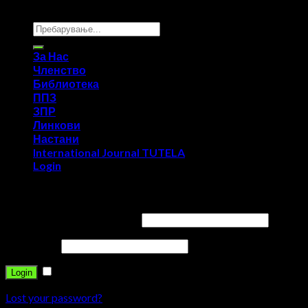
Copyright 2026 ©
UX Themes
За Нас
Членство
Библиотека
ППЗ
ЗПР
Линкови
Настани
International Journal TUTELA
Login
Login
Username or email address
*
Password
*
Remember me
Login
Lost your password?