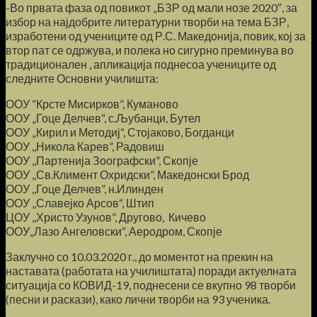
-Во првата фаза од повикот „БЗР од мали нозе 2020″, за
избор на најдобрите литературни творби на тема БЗР,
изработени од учениците од Р.С. Македонија, повик, кој за
втор пат се одржува, и полека но сигурно преминува во
традиционален , апликација поднесоа учениците од
следните Основни училишта:
ООУ “Крсте Мисирков”, Куманово
ООУ „Гоце Делчев“, с.Љубанци, Бутел
ООУ „Кирил и Методиј“, Стојаково, Богданци
ООУ ,,Никола Карев”, Радовиш
ООУ ,,Партенија Зоографски”, Скопје
ООУ ,,Св.Климент Охридски”, Македонски Брод
ООУ ,,Гоце Делчев”, н.Илинден
ООУ „Славејко Арсов“, Штип
ЦОУ ,,Христо Узунов”, Другово, Кичево
ООУ„Лазо Ангеловски“, Аеродром, Скопје
Заклучно со 10.03.2020 г., до моментот на прекин на
наставата (работата на училиштата) поради актуелната
ситуација со КОВИД-19, поднесени се вкупно 98 творби
(песни и раскази), како лични творби на 93 ученика.