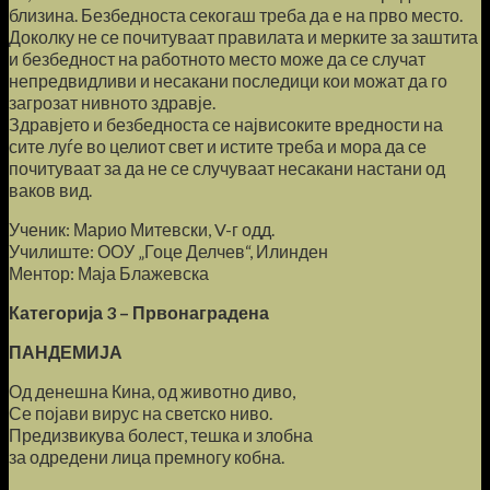
близина. Безбедноста секогаш треба да е на прво место.
Доколку не се почитуваат правилата и мерките за заштита
и безбедност на работното место може да се случат
непредвидливи и несакани последици кои можат да го
загрозат нивното здравје.
Здравјето и безбедноста се највисоките вредности на
сите луѓе во целиот свет и истите треба и мора да се
почитуваат за да не се случуваат несакани настани од
ваков вид.
Ученик: Марио Митевски, V-г одд.
Училиште: ООУ „Гоце Делчев“, Илинден
Ментор: Маја Блажевска
Категорија 3 – Првонаградена
ПАНДЕМИЈА
Од денешна Кина, од животно диво,
Се појави вирус на светско ниво.
Предизвикува болест, тешка и злобна
за одредени лица премногу кобна.