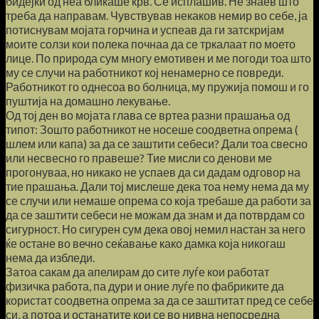
бидејќи од неа бликаше крв. Се исплашив. Не знаев што
треба да направам. Чувствував некаков немир во себе, ја
потиснувам мојата горчина и успеав да ги затскријам
моите солзи кои полека почнаа да се тркалаат по моето
лице. По природа сум многу емотивен и ме погоди тоа што
му се случи на работникот кој ненамерно се повреди.
Работникот го однесоа во болница, му пружија помош и го
пуштија на домашно лекување.
Од тој ден во мојата глава се вртеа разни прашања од
типот: Зошто работникот не носеше соодветна опрема (
шлем или капа) за да се заштити себеси? Дали тоа свесно
или несвесно го правеше? Тие мисли со денови ме
прогонуваа, но никако не успаев да си дадам одговор на
тие прашања. Дали тој мислеше дека тоа нему нема да му
се случи или немаше опрема со која требаше да работи за
да се заштити себеси не можам да знам и да потврдам со
сигурност. Но сигурен сум дека овој немил настан за него
ќе остане во вечно сеќавање како дамка која никогаш
нема да избледи.
Затоа сакам да апелирам до сите луѓе кои работат
физичка работа, па дури и оние луѓе по фабриките да
користат соодветна опрема за да се заштитат пред се себе
си, а потоа и останатите кои се во нивна непосредна