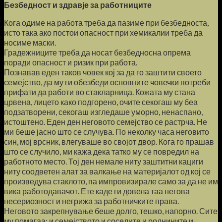
Безбедност и здравје за работниците
Кога одиме на работа треба да пазиме при безбедноста,
исто така ако постои опасност при хемикалии треба да
носиме маски.
Градежниците треба да носат безбедносна опрема
поради опасност и ризик при работа.
Познавав еден таков човек кој за да го заштити своето
семејство, да му ги обезбеди основните човечки потреби
прифати да работи во стакларница. Кожата му стана
црвена, лицето како подгорено, очите секогаш му беа
подзатворени, секогаш изгледаше уморно, ненаспано,
истоштено. Еден ден неговото семејство се растрча. Не
ми беше јасно што се случува. По неколку часа неговито
син, мој врсник, влегуваше во својот двор. Кога го прашав
што се случило, ми кажа дека татко му се повредил на
работното место. Тој ден немале ниту заштитни кациги
ниту соодветен алат за валкање на материјалот од кој се
произведува стаклото, па импровизирале само за да не им
вика работодавачот. Ете каде ги довела таа негова
несериозност и негрижа за работничките права.
Неговото закрепнување беше долго, тешко, напорно. Сите
му помагаа: и семејството и соседите и роднините и