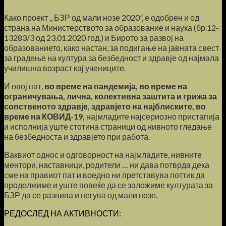
Како проект ,, БЗР од мали нозе 2020”, е одобрен и од
страна на Министерството за образование и наука (бр.12-
13283/3 од 23.01.2020 год.) и Бирото за развој на
образованието, како настан, за подигање на јавната свест
за градење на култура за безбедност и здравје од најмала
училишна возраст кај учениците.
И овој пат,
во време на пандемија, во време на
ограничувања, лична, колективна заштита и грижа за
сопственото здравје, здравјето на најблиските, во
време на КОВИД-19,
најмладите најсериозно пристапија
и исполнија уште стотина страници од нивното гледање
на безбедноста и здравјето при работа.
Ваквиот однос и одговорност на најмладите, нивните
ментори, наставници, родители … ни дава потврда дека
сме на правиот пат и воедно ни претставува поттик да
продолжиме и уште повеќе да се заложиме културата за
БЗР да се развива и негува од мали нозе.
РЕДОСЛЕД НА АКТИВНОСТИ: