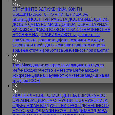
May
СТРУЧНИТЕ ЗДРУЖЕНИЈА КОИ ГИ
ОБЕДИНУВААТ СТРУЧНИТЕ ЛИЦА ЗА
БЕЗБЕДНОСТ ПРИ РАБОТА ДОСТАВИЈА ДОПИС
ДО ВЛАДА НА РС МАКЕДОНИЈА, СЕКРЕТАРИЈАТ
ЗА ЗАКОНОДАВСТВО ВО ВРСКА СО НАЧИНОТ НА
НОСЕЊЕ НА ,,ПРАВИЛНИКОТ за условите за
вработените, организацијата, техничките и други
услови кои треба да ги исполни правното лице за
вршење стручни работи за безбедност при работа”
08
May
Трет Македонски конгрес за медицина на труд со
меѓународно учество и Четврта Меѓународна
конференција на Научниот комитет за медицина на
труд при ICOH
28
Apr
28 АПРИЛ – СВЕТСКИОТ ДЕН ЗА БЗР 2026 – ВО
ОРГАНИЗАЦИЈА НА СТРУЧНИТЕ ЗДРУЖЕНИЈА
ОДБЕЛЕЖАН ВО ДУХОТ НА ОВОГОДИНЕШНОТО
МОТО ,,БЗР ОД МАЛИ НОЗЕ – ГРАДИМЕ ЗДРАВА