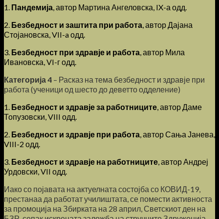
1.
Пандемија
, автор Мартина Ангеловска, IX-а одд.
2.
Безбедност и заштита при работа
, автор Дајана
Стојановска, VII-a одд.
3.
Безбедност при здравје и работа
, автор Мила
Ивановска, VI-г одд.
Категорија 4
– Расказ на тема безбедност и здравје при
работа (ученици од шесто до деветто одделение)
1.
Безбедност и здравје за работниците
, автор Даме
Топузовски, VIII одд.
2.
Безбедност и здравје при работа
, автор Сања Јанева,
VIII-2 одд.
3.
Безбедност и здравје на работниците
, автор Андреј
Урдовски, VII одд.
Иако со појавата на актуелната состојба со КОВИД-19,
престанаа да работат училиштата, се помести активноста
за промоција на Збирката на 28 април, Светскиот ден на
БЗР, сепак искрената заложба на стручните Здруженија,