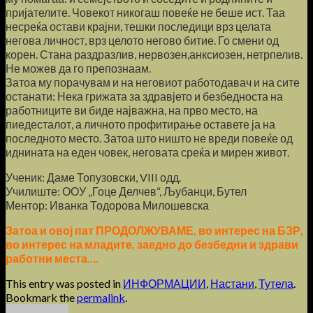
пријателите. Човекот никогаш повеќе не беше ист. Таа
несреќа остави крајни, тешки последици врз целата
негова личност, врз целото негово битие. Го смени од
корен. Стана раздразлив, нервозен,анксиозен, нетрпелив.
Не можев да го препознаам.
Затоа му порачувам и на неговиот работодавач и на сите
останати: Нека грижата за здравјето и безбедноста на
работниците ви биде најважна, на прво место, на
пиедесталот, а личното профитирање оставете ја на
последното место. Затоа што ништо не вреди повеќе од
иднината на еден човек, неговата среќа и мирен живот.
Ученик: Даме Топузовски, VIII одд.
Училиште: ООУ „Гоце Делчев“, Љубанци, Бутел
Ментор: Иванка Тодорова Милошевска
Затоа и овој пат ПРОДОЛЖУВАМЕ, во интерес на БЗР,
во интерес на младите, заедно до безбедни и здрави
работни места….
This entry was posted in
ИНФОРМАЦИИ
,
Настани
,
Тутела
.
Bookmark the
permalink
.