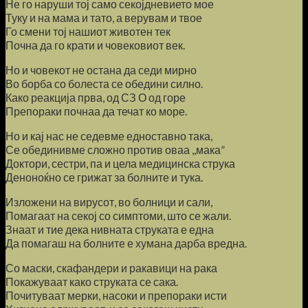
Не го наруши тој само секојдневието мое
Туку и на мама и тато, а верувам и твое
Го смени тој нашиот животен тек
Почна да го крати и човековиот век.
Но и човекот не остана да седи мирно
Во борба со болеста се обедини силно.
Како реакција прва, од СЗ О од горе
Препораки почнаа да течат ко море.
Но и кај нас не седевме едноставно така,
Се обединивме сложно против оваа ,,мака”
Доктори, сестри, па и цела медицинска струка
Деноноќно се грижат за болните и тука.
Изложени на вирусот, во болници и сали,
Помагаат на секој со симптоми, што се жали.
Знаат и тие дека нивната струката е една
Да помагаш на болните е хумана дарба вредна.
Со маски, скафандери и ракавици на рака
Покажуваат како струката се сака.
Почитуваат мерки, насоки и препораки исти