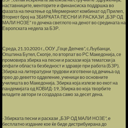
наставниците, менторите и финансиска поддршка во
фазата на печатење од Мермерниот комбинат од Прилеп,
Вториот број на ЗБИРКАТА ПЕСНИ И РАСКАЗИ ,,БЗР ОД
МАЛИ НОЗЕ” го дочека светлото на денот во средината на
Европската недела за БЗР.
Среда, 21.10.2020 г., ООУ ,,Гоце Делчев”, с.Љубанци,
Општина Бутел, Скопје, по вторпат во РС Македонија, се
промовира збирка на песни и раскази која тематски ја
опфати областа безбедност и здравје при работа (БЗР).
Збирка на литературни трудови изготвени од дечиња од
прво до деветто одделение, ученици во основните
училишта во Македонија. Збирка која излезе во екот на
пандемијата од КОВИД-19, Збирка во која творбите
младите автори ги создадоа само за десет дена.
-Збирката песни и раскази ,,БЗР ОД МАЛИ НОЗЕ”, е
бесплатно издание кое ќе биде дистрибуирана до