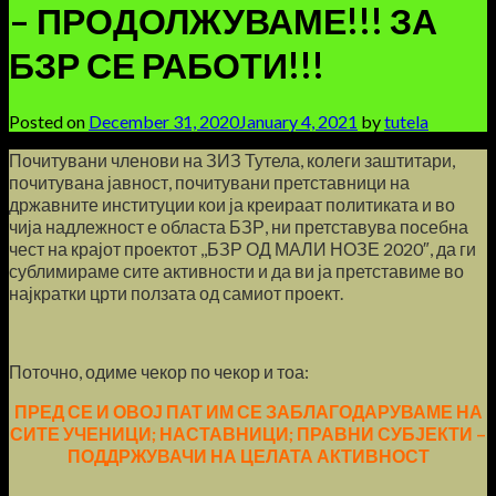
– ПРОДОЛЖУВАМЕ!!! ЗА
БЗР СЕ РАБОТИ!!!
Posted on
December 31, 2020
January 4, 2021
by
tutela
Почитувани членови на ЗИЗ Тутела, колеги заштитари,
почитувана јавност, почитувани претставници на
државните институции кои ја креираат политиката и во
чија надлежност е областа БЗР, ни претставува посебна
чест на крајот проектот ,,БЗР ОД МАЛИ НОЗЕ 2020″, да ги
сублимираме сите активности и да ви ја претставиме во
најкратки црти ползата од самиот проект.
Поточно, одиме чекор по чекор и тоа:
ПРЕД СЕ И ОВОЈ ПАТ ИМ СЕ ЗАБЛАГОДАРУВАМЕ НА
СИТЕ УЧЕНИЦИ; НАСТАВНИЦИ; ПРАВНИ СУБЈЕКТИ –
ПОДДРЖУВАЧИ НА ЦЕЛАТА АКТИВНОСТ