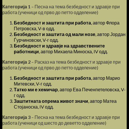
Категорија 1
– Песна на тема безбедност и здравје при
работа (ученици од прво до петто одделение)
Безбедност и заштита при работа
, автор Флора
Петровска, V-в одд.
Безбедност и заштита од мали нозе
, автор Јордан
Ѓурчиновски, V-г одд.
Безбедност и здравје на здравствените
работници
, автор Михаела Миноска, IV одд.
Категорија 2
– Расказ на тема безбедност и здравје при
работа (ученици од прво до петто одделение)
Безбедност и заштита при работа
, автор Марио
Митевски, V-г одд.
Татко ми е хемичар
, автор Ева Печенпетеловска, V-
г одд.
Заштитната опрема живот значи
, автор Матеа
Стојаноска, IV одд.
Категорија 3
– Песна на тема безбедност и здравје при
работа (ученици од шесто до деветто одделение)