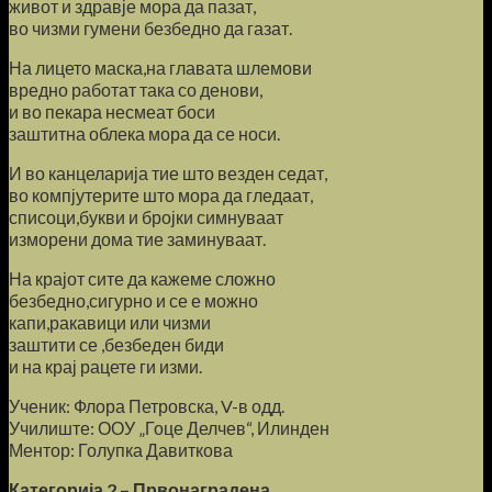
живот и здравје мора да пазат,
во чизми гумени безбедно да газат.
На лицето маска,на главата шлемови
вредно работат така со денови,
и во пекара несмеат боси
заштитна облека мора да се носи.
И во канцеларија тие што везден седат,
во компјутерите што мора да гледаат,
списоци,букви и бројки симнуваат
изморени дома тие заминуваат.
На крајот сите да кажеме сложно
безбедно,сигурно и се е можно
капи,ракавици или чизми
заштити се ,безбеден биди
и на крај рацете ги изми.
Ученик: Флора Петровска, V-в одд.
Училиште: ООУ „Гоце Делчев“, Илинден
Ментор: Голупка Давиткова
Категорија 2 – Првонаградена