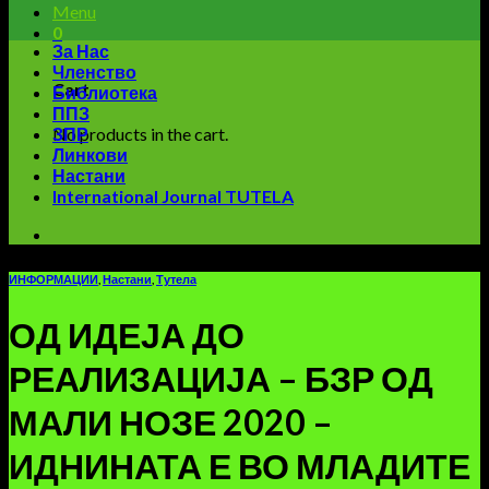
Menu
0
За Нас
Членство
Cart
Библиотека
ППЗ
No products in the cart.
ЗПР
Линкови
Настани
International Journal TUTELA
ИНФОРМАЦИИ
,
Настани
,
Тутела
ОД ИДЕЈА ДО
РЕАЛИЗАЦИЈА – БЗР ОД
МАЛИ НОЗЕ 2020 –
ИДНИНАТА Е ВО МЛАДИТЕ