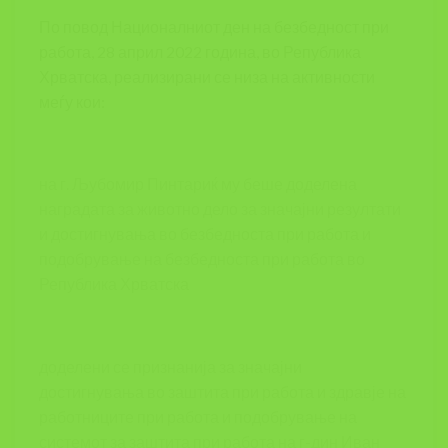
По повод Националниот ден на безбедност при
работа, 28 април 2022 година, во Република
Хрватска, реализирани се низа на активности
меѓу кои:
на г. Љубомир Пинтариќ му беше доделена
наградата за животно дело за значајни резултати
и достигнувања во безбедноста при работа и
подобрување на безбедноста при работа во
Република Хрватска
доделени се признанија за значајни
достигнувања во заштита при работа и здравје на
работниците при работа и подобрување на
системот за заштита при работа на г-дин Иван