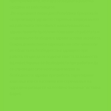
претприемачите, но и врз безбедната работна
средина на работниците.
„Во наредниот период во Република Хрватска ќе
се промовира здравото стареење, зачувувањето
на работната способност, намалувањето на
здравствените проблеми поврзани со работата и
создавањето безбедни и здрави услови за работа.
Покрај доживотната едукација на сите чинители
во областа на безбедноста и здравјето при
работа, со цел да се подигне свеста за важноста
од инвестирање во безбедноста при работа и да
се спроведат сите неопходни мерки за
безбедност и здравје при работа, таргетирани
кампањи кои се насочени кон спречување на
одредени ризици се на особено значење” истакна
Бориќ.