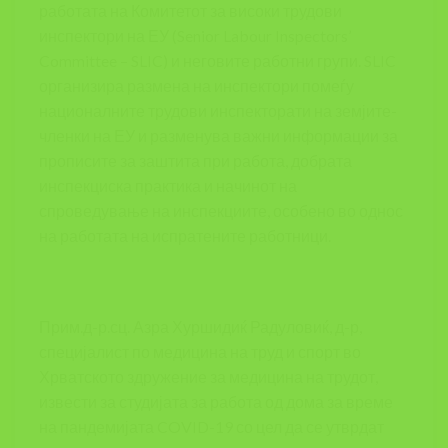
работата на Комитетот за високи трудови
инспектори на ЕУ (Senior Labour Inspectors’
Committee – SLIC) и неговите работни групи. SLIC
организира размена на инспектори помеѓу
националните трудови инспекторати на земјите-
членки на ЕУ и разменува важни информации за
прописите за заштита при работа, добрата
инспекциска практика и начинот на
спроведување на инспекциите, особено во однос
на работата на испратените работници.
Прим.д-р.сц. Азра Хуршидиќ Радуловиќ, д-р,
специјалист по медицина на труд и спорт во
Хрватското здружение за медицина на трудот,
извести за студијата за работа од дома за време
на пандемијата COVID-19 со цел да се утврдат