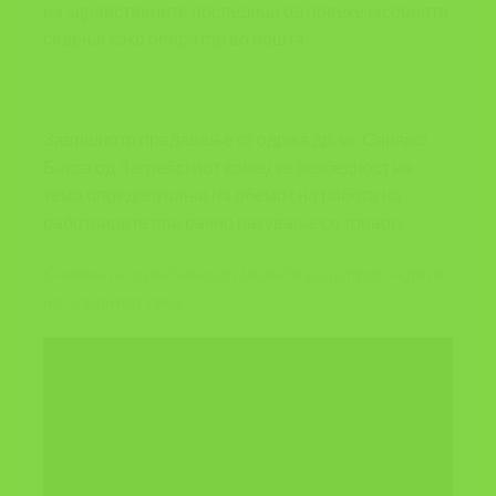
на здравствените последици од повеќечасовното
седење како оператор во пошта.
Завршното предавање го одржа др. sc. Сарајко
Бакса од Загребскиот колеџ за безбедност на
тема определување на обемот на работа на
работниците при рачно ракување со товари.
Снимката од вебинарот можете да ја проследите
на следниот линк