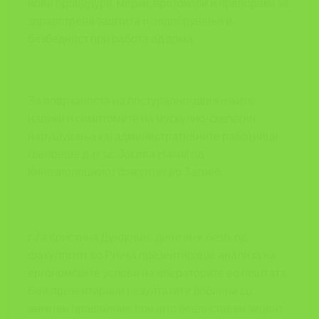
нови процедури, мерки, протоколи и препораки за
здравствена заштита и подобрување и
безбедност при работа од дома.
За поврзаноста на постурално-движечките
навики и симптомите на мускулно-скелетни
нарушувања кај административните работници
говореше д-р. sc. Јосипа Накиќ од
Кинезиолошкиот факултет во Загреб,
г-ѓа Кристина Дундовиќ, дипл.инж.безб. од
факултетот во Риека презентираше анализа на
ергономските услови на операторите во поштата.
Беа презентирани резултатите добиени со
анкетен прашалник, при што беше ставен акцент