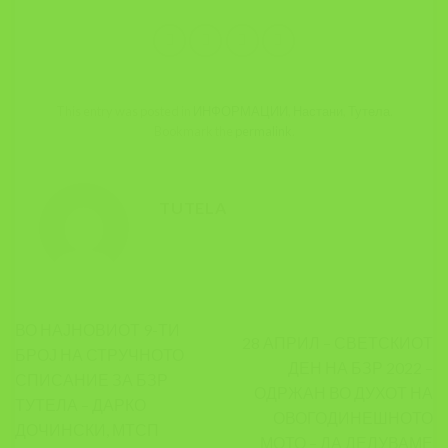
This entry was posted in
ИНФОРМАЦИИ
,
Настани
,
Тутела
.
Bookmark the
permalink
.
TUTELA
ВО НАЈНОВИОТ 9-ТИ
28 АПРИЛ – СВЕТСКИОТ
БРОЈ НА СТРУЧНОТО
ДЕН НА БЗР 2022 –
СПИСАНИЕ ЗА БЗР
ОДРЖАН ВО ДУХОТ НА
ТУТЕЛА – ДАРКО
ОВОГОДИНЕШНОТО
ДОЧИНСКИ, МТСП
МОТО – ДА ДЕЛУВАМЕ