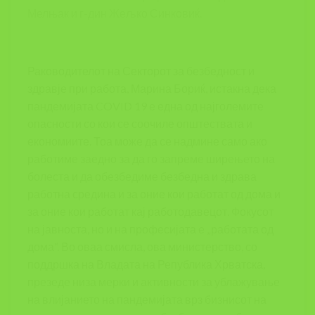
Мелњак и г-дин Жељко Синковиќ.
Раководителот на Секторот за безбедност и
здравје при работа, Марина Бориќ, истакна дека
пандемијата COVID 19 е една од најголемите
опасности со кои се соочиле општествата и
економиите. Тоа може да се надмине само ако
работиме заедно за да го запреме ширењето на
болеста и да обезбедиме безбедна и здрава
работна средина и за оние кои работат од дома и
за оние кои работат кај работодавецот. Фокусот
на јавноста, но и на професијата е „работата од
дома“. Во оваа смисла, ова министерство, со
поддршка на Владата на Република Хрватска,
презеде низа мерки и активности за ублажување
на влијанието на пандемијата врз бизнисот на