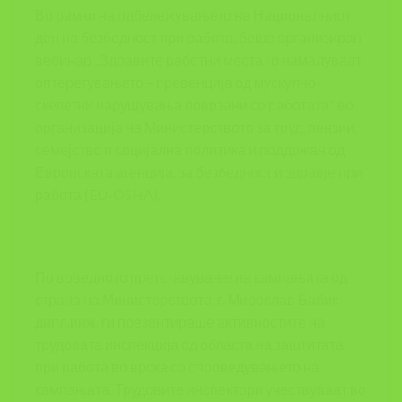
Во рамки на одбележувањето на Националниот
ден на безбедност при работа, беше организиран
вебинар „Здравите работни места го намалуваат
оптеретувањето – превенција од мускулно-
скелетни нарушувања поврзани со работата“ во
организација на Министерството за труд, пензии,
семејство и социјална политика и поддржан од
Европската агенција. за безбедност и здравје при
работа (EU-OSHA).
По воведното претставување на кампањата од
страна на Министерството, г. Мирослав Бабиќ
дипл.инж. ги презентираше активностите на
трудовата инспекција од областа на заштитата
при работа во врска со спроведувањето на
кампањата. Трудовите инспектори учествуваат во