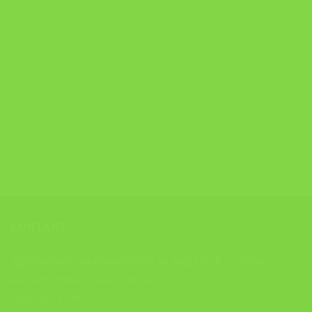
КОНТАКТ
ЗДРУЖЕНИЕ НА ИНЖЕНЕРИ ЗА ЗАШТИТА ТУТЕЛА
АНТОН ПОПОВ 6 , 1000, СКОПЈЕ
+389 (0)70 21 98 76