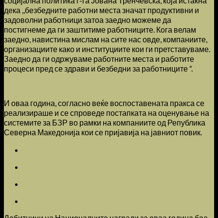
социјална политика г-ѓа Јована Тренчевска, која истакна
дека ,,безбедните работни места значат продуктивни и
задоволни работници затоа заедно можеме да
постигнеме да ги заштитиме работниците. Кога велам
заедно, навистина мислам на сите нас овде, компаниите,
организациите како и институциите кои ги претставуваме.
Заедно да ги одржуваме работните места и работите
процеси пред се здрави и безбедни за работниците “.
И оваа година, согласно веќе воспоставената пракса се
реализираше и се спроведе постапката на оценување на
системите за БЗР во рамки на компаниите од Република
Северна Македонија кои се пријавија на јавниот повик.
Добитници на Националните награди за оваа година беа