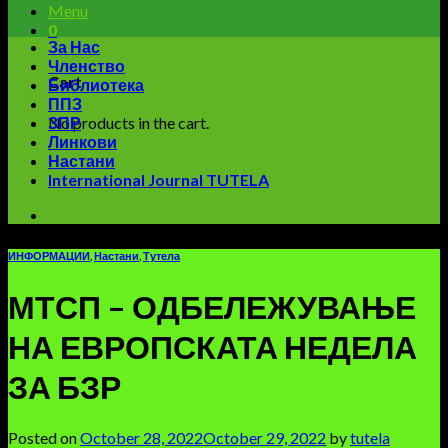
Menu
0
За Нас
Членство
Cart
Библиотека
ППЗ
No products in the cart.
ЗПР
Линкови
Настани
International Journal TUTELA
ИНФОРМАЦИИ
,
Настани
,
Тутела
МТСП – ОДБЕЛЕЖУВАЊЕ
НА ЕВРОПСКАТА НЕДЕЛА
ЗА БЗР
Posted on
October 28, 2022
October 29, 2022
by
tutela