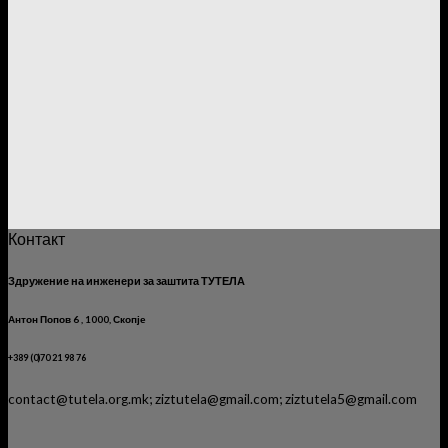
Контакт
Здружение на инженери за заштита ТУТЕЛА
Антон Попов 6 , 1000, Скопје
+389 (0)70 21 98 76
contact@tutela.org.mk; ziztutela@gmail.com; ziztutela5@gmail.com