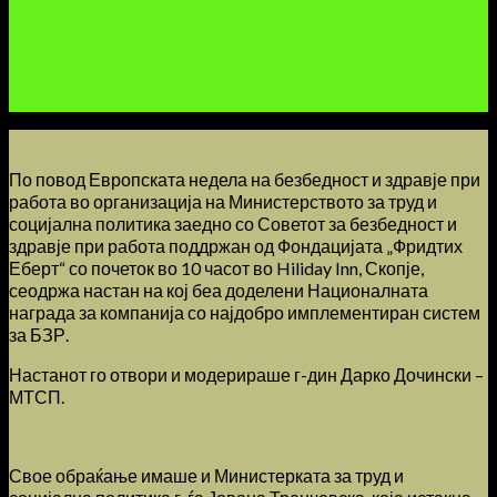
По повод Европската недела на безбедност и здравје при
работа во организација на Министерството за труд и
социјална политика заедно со Советот за безбедност и
здравје при работа поддржан од Фондацијата „Фридтих
Еберт“ со почеток во 10 часот во Hiliday Inn, Скопје,
сеодржа настан на кој беа доделени Националната
награда за компанија со најдобро имплементиран систем
за БЗР.
Настанот го отвори и модерираше г-дин Дарко Дочински –
МТСП.
Свое обраќање имаше и Министерката за труд и