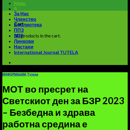
Menu
0
За Нас
Членство
Cart
Библиотека
ППЗ
No products in the cart.
ЗПР
Линкови
Настани
International Journal TUTELA
ИНФОРМАЦИИ
,
Тутела
МОТ во пресрет на
Светскиот ден за БЗР 2023
– Безбедна и здрава
работна средина е