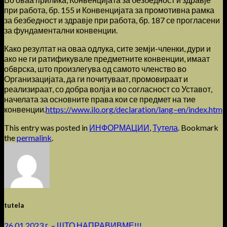
при работа, бр. 155 и Конвенцијата за промотивна рамка
за безбедност и здравје при работа, бр. 187 се прогласени
за фундаментални конвенции.
Како резултат на оваа одлука, сите земји-членки, дури и
ако не ги ратификувале предметните конвенции, имаат
обврска, што произлегува од самото членство во
Организацијата, да ги почитуваат, промовираат и
реализираат, со добра волја и во согласност со Уставот,
начелата за основните права кои се предмет на тие
конвенции.
https://www.ilo.org/declaration/lang–en/index.htm
This entry was posted in
ИНФОРМАЦИИ
,
Тутела
. Bookmark
the
permalink
.
tutela
26.01.2023 г. – ШТО НАПРАВИВМЕ!!!