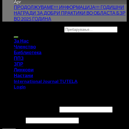
Apr
ПРОДОЛЖУВАМЕ!!! ИНФОРМАЦИЈА!!! ГОДИШНИ
НАГРАДИ ЗА ДОБРИ ПРАКТИКИ ВО ОБЛАСТА БЗР
ВО 2025 ГОДИНА
Copyright 2026 ©
UX Themes
За Нас
Членство
Библиотека
ППЗ
ЗПР
Линкови
Настани
International Journal TUTELA
Login
Login
Username or email address
*
Password
*