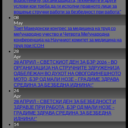
вработените, организацијата, техничките и други
услови кои треба да ги исполни правното лице за
вршење стручни работи за безбедност при работа”
08
May
Трет Македонски конгрес за медицина на труд со
меѓународно учество и Четврта Меѓународна
конференција на Научниот комитет за медицина на
труд при ICOH
28
Apr
28 АПРИЛ – СВЕТСКИОТ ДЕН ЗА БЗР 2026 – ВО
ОРГАНИЗАЦИЈА НА СТРУЧНИТЕ ЗДРУЖЕНИЈА
ОДБЕЛЕЖАН ВО ДУХОТ НА ОВОГОДИНЕШНОТО
МОТО ,,БЗР ОД МАЛИ НОЗЕ – ГРАДИМЕ ЗДРАВА
СРЕДИНА ЗА БЕЗБЕДНА ИДНИНА!”
24
Apr
28 АПРИЛ – СВЕТСКИ ДЕН ЗА БЕЗБЕДНОСТ И
ЗДРАВЈЕ ПРИ РАБОТА ,,БЗР ОД МАЛИ НОЗЕ –
ГРАДИМЕ ЗДРАВА СРЕДИНА ЗА БЕЗБЕДНА
ИДНИНА!”
14