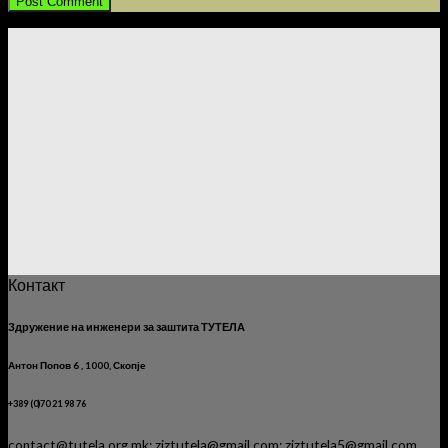
Контакт
Здружение на инженери за заштита ТУТЕЛА
Антон Попов 6 , 1000, Скопје
+389 (0)70 21 98 76
contact@tutela.org.mk; ziztutela@gmail.com; ziztutela5@gmail.com