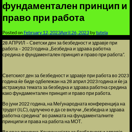
фундаментален принцип и
право при работа
Posted on
February 12, 2023
April 26, 2023
by
tutela
28 АПРИЛ – Светски ден за безбедност и здравје при
работа – 2023 година ,,Безбедна и здрава работна
средина е фундаментален принцип и право при работа”.
Светскиот ден за безбедност и здравје при работа во 2023
година ќе биде одбележан на 28 април 2023 година и ќе ја
истражува темата за безбедна и здрава работна средина
како фундаментален принцип и право при работа.
Во јуни 2022 година, на Меѓународната конференција на
трудот (ILС), одлучено е да се вклучи „безбедна и здрава
работна средина“ во рамката на фундаменталните
принципи и права на работа на МОТ.
Во оваа прилика, Конвенцијата за безбедност и здравје