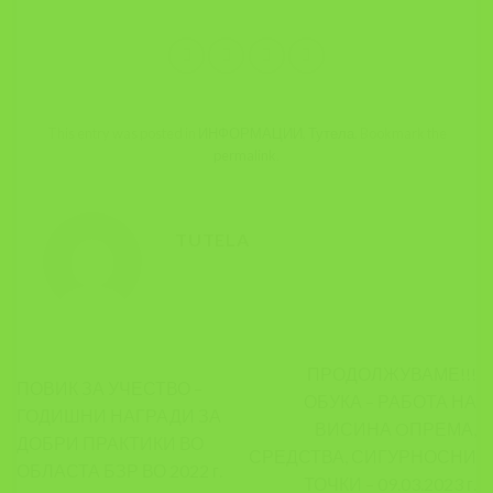
This entry was posted in
ИНФОРМАЦИИ
,
Тутела
. Bookmark the
permalink
.
TUTELA
ПРОДОЛЖУВАМЕ!!!
ПОВИК ЗА УЧЕСТВО –
ОБУКА – РАБОТА НА
ГОДИШНИ НАГРАДИ ЗА
ВИСИНА OПРЕМА,
ДОБРИ ПРАКТИКИ ВО
СРЕДСТВА, СИГУРНОСНИ
ОБЛАСТА БЗР ВО 2022 г.
ТОЧКИ – 09.03.2023 г.