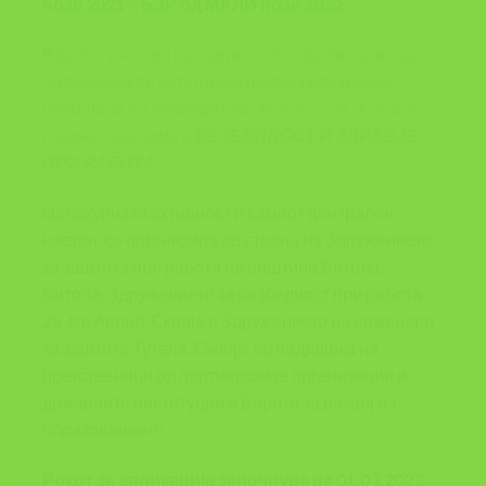
нозе 2021
и
БЗР од МАЛИ нозе 2022
.
Вашето учество на повикот се содржи, само од
апликација во категорија (расказ или песна)
напишани во периодот 28.04.2022 – 31.03.2023
година, чија тема е
БЕЗБЕДНОСТ И ЗДРАВЈЕ
ПРИ РАБОТА.
Цалокупната активност и самиот централен
настан, се организира од страна на Здружението
за заштита при работа на општина Битола,
Битола, Здружението за безбедност при работа
28-ми Април, Скопје и Здружението на инженери
за заштита Тутела, Скопје, со поддршка на
претставници од партнерските организации и
државните институции и Бирото за развој на
образованието.
Рокот за апликација започнува на 01.03.2023