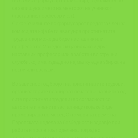
Во самиот формулар (апликација) задолжително
се запишува името на менторот на ученикот
(наставник, професор и сл.).
Секое Училиште во формуларот предлага член за
комисијата која ќе ги евалуира пристигнатите
трудови, кој може да биде наставник или
професор по Македонски јазик како и друг
наставник, професор или вработен во стручни
служби, кој има издадено најмалку една збирка на
песни или раскази.
Во зависност од бројот на пристигнатите трудови,
организаторите планираат печатење на збирка од
сите пристигнати трудови (во согласност со
авторите и нивните застапници) која ќе биде
промовирана во месец Октомври за време на
Европската недела за безбедност и здравје при
работа и после тоа поделена, покрај во
задолжителните институции и во училишните