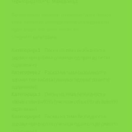
територија на Р.С. Македонија.
Во зависност од видот на литературна творба,
секој ученик ќе може да учествува и да освои
прво, второ или трето место, во
следните
категории:
Категорија 1
– Песна на тема безбедност и
здравје при работа (ученици од прво до петто
одделение)
Категорија 2
– Расказ на тема безбедност и
здравје при работа (ученици од прво до петто
одделение)
Категорија 3
– Песна на тема безбедност и
здравје при работа (ученици од шесто до деветто
одделение)
Категорија 4
– Расказ на тема безбедност и
здравје при работа (ученици од шесто до деветто
одделение)