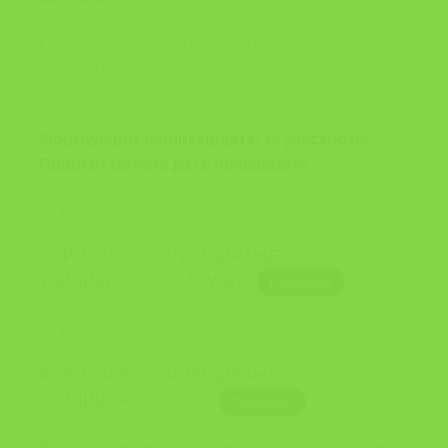
Покрај наградите за учениците, ќе се доделат
награди и за менторите на учениците и
училиштата.
Формуларот (апликацијата) за учество на
Повикот можете да го превземете:
Во верзија Ms Word:
ФОРМУЛАР-ЗА-АПЛИЦИРАЊЕ-
УЧИЛИШТА-2023_Ms-Word
Download
Во верзија .pdf:
ФОРМУЛАР-ЗА-АПЛИЦИРАЊЕ-
УЧИЛИШТА-2023_PDF
Download