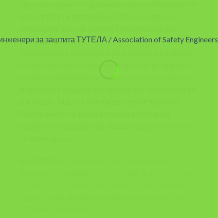
Организаторите по добивањето на литературните
дела истите ги препраќа до сите членови на
комисијата (во .pdf формт) без ознака од кое
училиште доаѓаат.
Членовите на комисијата во зависност од бројот
на пристигнати литературни дела ги вреднуваат
во секоја посебна категорија, со тоа што нема да
можат да ги вреднуваат делата кои се од нивното
училиште, за да се обезбеди непристрасност.
Рангирањето се врши за секоја категорија
посебно според збир на бодови од сите членови
на комисијата.
НАПОМЕНА:
Ако имате прашања во врска со
Повикот за ГОДИШНИ НАГРАДИ “БЗР ОД МАЛИ
НОЗЕ 2023 година ”, контактирајте не, на e-mail
адреса:
dobrapraksabzr@gmail.com
и тел.
070 /
23 54 66 (Ја
сминка
)
.