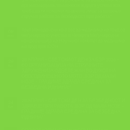
организацијата, техничките и други услови кои
треба да ги исполни правното лице за вршење
стручни работи за безбедност при работа”
Трет Македонски конгрес за медицина на труд со
08
меѓународно учество и Четврта Меѓународна
May
конференција на Научниот комитет за медицина
на труд при ICOH
28 АПРИЛ – СВЕТСКИОТ ДЕН ЗА БЗР 2026 –
28
ВО ОРГАНИЗАЦИЈА НА СТРУЧНИТЕ
Apr
ЗДРУЖЕНИЈА ОДБЕЛЕЖАН ВО ДУХОТ НА
ОВОГОДИНЕШНОТО МОТО ,,БЗР ОД МАЛИ
НОЗЕ – ГРАДИМЕ ЗДРАВА СРЕДИНА ЗА
БЕЗБЕДНА ИДНИНА!”
28 АПРИЛ – СВЕТСКИ ДЕН ЗА БЕЗБЕДНОСТ И
24
ЗДРАВЈЕ ПРИ РАБОТА ,,БЗР ОД МАЛИ НОЗЕ –
Apr
ГРАДИМЕ ЗДРАВА СРЕДИНА ЗА БЕЗБЕДНА
ИДНИНА!”