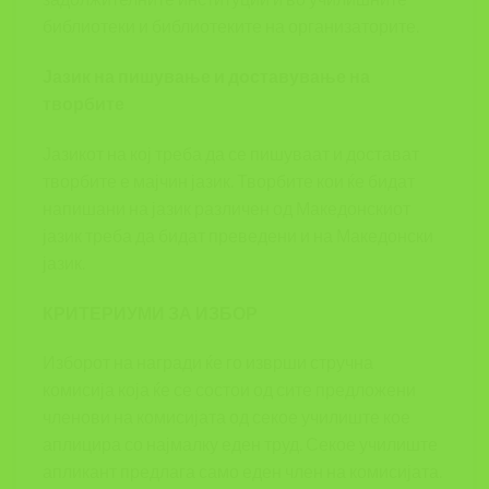
библиотеки и библиотеките на организаторите.
Јазик на пишување и доставување на
творбите
Јазикот на кој треба да се пишуваат и достават
творбите е мајчин јазик. Творбите кои ќе бидат
напишани на јазик различен од Македонскиот
јазик треба да бидат преведени и на Македонски
јазик.
КРИТЕРИУМИ ЗА ИЗБОР
Изборот на награди ќе го изврши стручна
комисија која ќе се состои од сите предложени
членови на комисијата од секое училиште кое
аплицира со најмалку еден труд. Секое училиште
апликант предлага само еден член на комисијата.