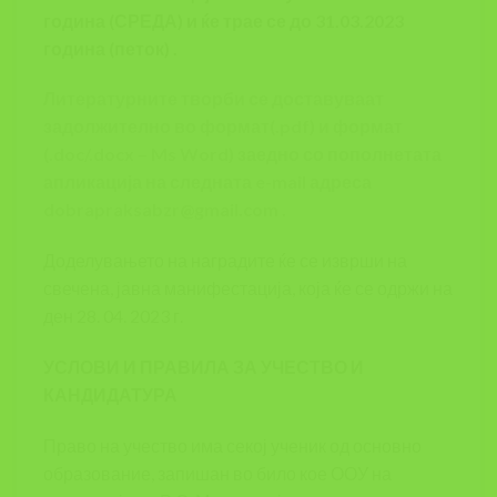
година (СРЕДА) и ќе трае се до 31.03.2023
година (петок) .
Литературните творби се доставуваат
задолжително во формат(.pdf) и формат
(.doc/.docx – Ms Word) заедно со пополнетата
апликација на следната e-mail адреса
dobrapraksabzr@gmail.com
.
Доделувањето на наградите ќе се изврши на
свечена, јавна манифестација, која ќе се одржи на
ден 28. 04. 2023 г.
УСЛОВИ И ПРАВИЛА ЗА УЧЕСТВО И
КАНДИДАТУРА
Право на учество има секој ученик од основно
образование, запишан во било кое ООУ на