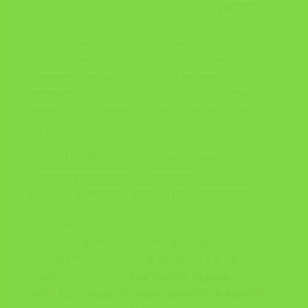
Ни претставува посебна чест, по
ПЕТТИ ПАТ
, да
Ве поканиме да земете активно учество со
аплицирање, во изборот на најдобрите
литературни творби изработени од учениците од
основните училишта во Р.С. Македонија, на
конкурсот „БЗР ОД МАЛИ НОЗЕ 2023 година”,
настан кој веќе петти пат традиционално се
одржува.
БЗР ОД МАЛИ НОЗЕ, е проект одобрен од
Министерството за образование и
наука
и
Бирото за развој на образованието.
За сите случувања и чекори при реализација и
кои се во врска со претходните проекти/
повици, можете да се информирате на
следните линкови
БЗР од МАЛИ нозе
2019
;
БЗР од МАЛИ нозе 2020
;
БЗР од МАЛИ