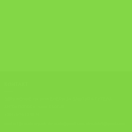
КОНТАКТ
ЗДРУЖЕНИЕ НА ИНЖЕНЕРИ ЗА ЗАШТИТА ТУТЕЛА
АНТОН ПОПОВ 6 , 1000, СКОПЈЕ
+389 (0)70 21 98 76
contact@tutela.org.mk; ziztutela@gmail.com; ziztutela5@gmail.com