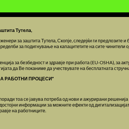
штита Тутела,
енери за заштита Тутела, Скопје, следејќи ги предлозите и 
ределби за подигнување на капацитетите на сите чинители о
енција за безбедност и здравје при работа (EU-OSHA), за ак
гијата да Ве поканиме да учествувате на бесплатната стручна
НА РАБОТНИ ПРОЦЕСИ”
поради тоа се јавува потреба од нови и ажурирани решенија з
достојни информации за можните ефекти од дигитализацијата
равје на работниците.