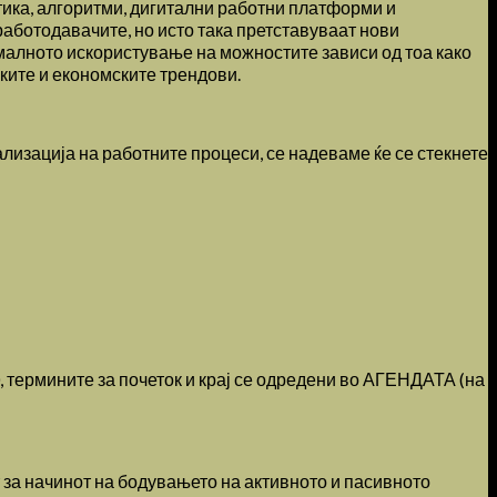
тика, алгоритми, дигитални работни платформи и
аботодавачите, но исто така претставуваат нови
ималното искористување на можностите зависи од тоа како
чките и економските трендови.
лизација на работните процеси, се надеваме ќе се стекнете
0, термините за почеток и крај се одредени во АГЕНДАТА (на
т за начинот на бодувањето на активното и пасивното