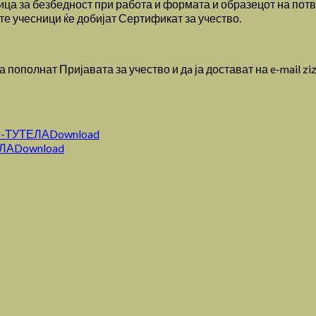
ца за безбедност при работа и формата и образецот на потвр
те учесници ќе добијат Сертификат за учество.
 пополнат Пријавата за учество и дa ја достават на e-mail zi
З-ТУТЕЛА
Download
ЕЛА
Download