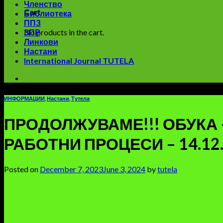
Членство
Cart
Библиотека
ППЗ
No products in the cart.
ЗПР
Линкови
Настани
International Journal TUTELA
ИНФОРМАЦИИ
,
Настани
,
Тутела
ПРОДОЛЖУВАМЕ!!! ОБУКА 
РАБОТНИ ПРОЦЕСИ – 14.12.2
Posted on
December 7, 2023
June 3, 2024
by
tutela