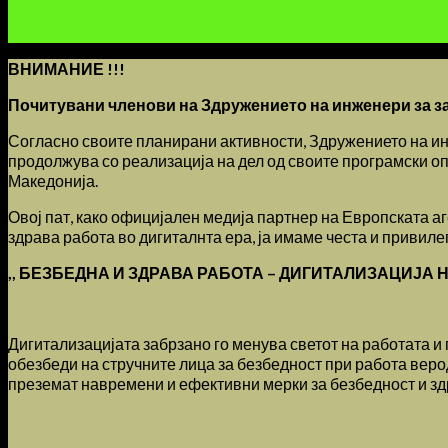
ВНИМАНИЕ !!!
Почитувани членови на Здружението на инженери за за
Согласно своите планирани активности, Здружението на инж
продолжува со реализација на дел од своите програмски оп
Македонија.
Овој пат, како официјален медија партнер на Европската аг
здрава работа во дигиталнта ера, ја имаме честа и привиле
,,
БЕЗБЕДНА И ЗДРАВА РАБОТА – ДИГИТАЛИЗАЦИЈА 
Дигитализацијата забрзано го менува светот на работата и 
обезбеди на стручните лица за безбедност при работа веро
преземат навремени и ефективни мерки за безбедност и зд