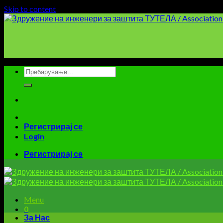
Skip to content
Регистрирај се
Login
Регистрирај се
Menu
0
За Нас