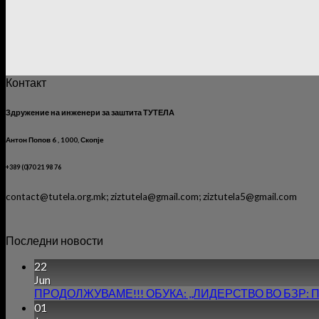
Контакт
Здружение на инженери за заштита ТУТЕЛА
Антон Попов 6 , 1000, Скопје
+389 (0)70 21 98 76
contact@tutela.org.mk; ziztutela@gmail.com; ziztutela5@gmail.com
Последни новости
22
Jun
ПРОДОЛЖУВАМЕ!!! ОБУКА: ,,ЛИДЕРСТВО ВО БЗР: Предиз
01