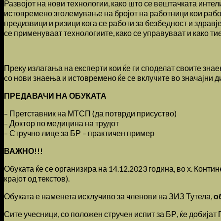
Развојот на нови технологии, како што се вештачката инте
истовремено зголемување на бројот на работници кои работ
предизвици и ризици кога се работи за безбедност и здрав
се применуваат технологиите, како се управуваат и како ти
Преку излагања на експерти кои ќе ги споделат своите зна
со нови знаења и истовремено ќе се вклучите во значајни д
ПРЕДАВАЧИ НА ОБУКАТА
– Претставник на МТСП (да потврди присуство)
– Доктор по медицина на трудот
– Стручно лице за БР – практичен пример
ВАЖНО!!!
Обуката ќе се организира на 14.12.2023 година, во х. Конт
крајот од текстов).
Обуката е наменета исклучиво за членови на ЗИЗ Тутела,
о
Сите учесници, со положен стручен испит за БР, ќе добијат