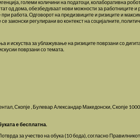
лигенција, големи количини на податоци, колаборативна робо
ат од дома, обезбедуваат нови можности за работниците и р
је при работа. Одговорот на предизвиците и ризиците и макс
е се законски регулирани во контекст на социјалните, полити
ења и искуства за ублажување на ризиците поврзани со дигита
искусии поврзани со темата.
инентал, Скопје , Булевар Александар Македонски, Скопје 100
буката е бесплатна.
 Потврда за учество на обука (10 бода), согласно Правилнико