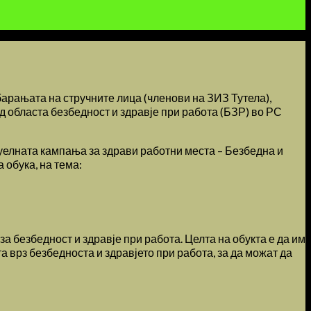
барањата на стручните лица (членови на ЗИЗ Тутела),
д областа безбедност и здравје при работа (БЗР) во РС
туелната кампања за здрави работни места – Безбедна и
 обука, на тема:
а безбедност и здравје при работа. Целта на обукта е да им
 врз безбедноста и здравјето при работа, за да можат да