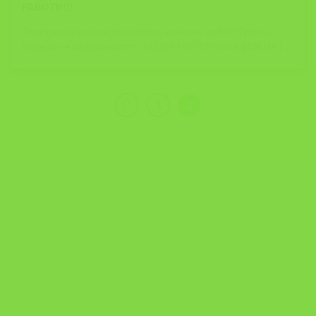
РАБОТИ!!!
Почитувани колеги заштитари, членови на ЗИЗ Тутела,
Водејќи се од принципот ,,ЗАЕДНО ВО ПРОМОЦИЈА НА [...]
1
2