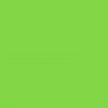
19
Feb
МОТ во пресрет на Светскиот ден за БЗР 2022 –
социјален дијалог во создавањето позитивна култура
за безбедност и здравје при работа
Светскиот ден за безбедност и здравје при работа 2022
година ќе се одбележи на 28 [...]
28
Apr