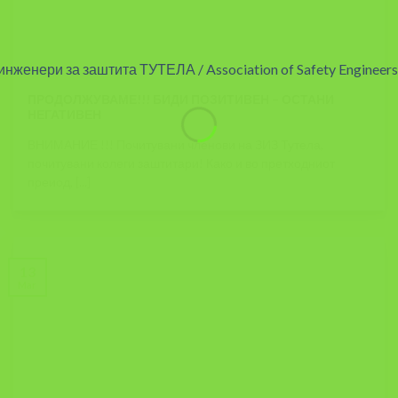
ПРОДОЛЖУВАМЕ!!! БИДИ ПОЗИТИВЕН – ОСТАНИ
НЕГАТИВЕН
ВНИМАНИЕ !!! Почитувани членови на ЗИЗ Тутела,
почитувани колеги заштитари! Како и во претходниот
преиод, [...]
13
Mar