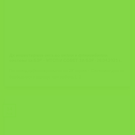
Да инвестираме сега во силни и флексибилни
системи за БЗР – МТСП И СОВЕТ ЗА БЗР -28.04.2021 г.
По повод одбележувањето на 28 април – Светскиот ден за
безбедност и здравје при работа, [...]
14
Aug