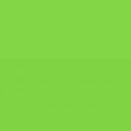
КОНТАКТ
ЗДРУЖЕНИЕ НА ИНЖЕНЕРИ ЗА ЗАШТИТА ТУТЕЛА
АНТОН ПОПОВ 6 , 1000, СКОПЈЕ
+389 (0)70 21 98 76
contact@tutela.org.mk; ziztutela@gmail.com; ziztutela5@gmail.com