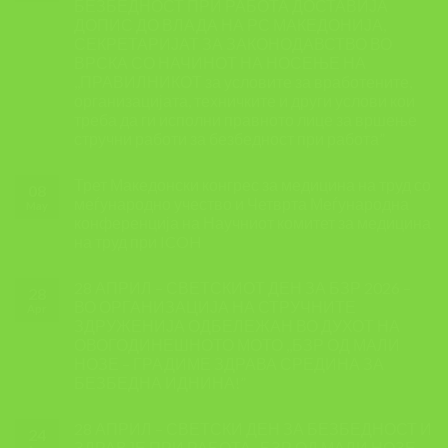
БЕЗБЕДНОСТ ПРИ РАБОТА ДОСТАВИЈА
ДОПИС ДО ВЛАДА НА РС МАКЕДОНИЈА,
СЕКРЕТАРИЈАТ ЗА ЗАКОНОДАВСТВО ВО
ВРСКА СО НАЧИНОТ НА НОСЕЊЕ НА
,,ПРАВИЛНИКОТ за условите за вработените,
организацијата, техничките и други услови кои
треба да ги исполни правното лице за вршење
стручни работи за безбедност при работа”
Трет Македонски конгрес за медицина на труд со
08
меѓународно учество и Четврта Меѓународна
May
конференција на Научниот комитет за медицина
на труд при ICOH
28 АПРИЛ – СВЕТСКИОТ ДЕН ЗА БЗР 2026 –
28
ВО ОРГАНИЗАЦИЈА НА СТРУЧНИТЕ
Apr
ЗДРУЖЕНИЈА ОДБЕЛЕЖАН ВО ДУХОТ НА
ОВОГОДИНЕШНОТО МОТО ,,БЗР ОД МАЛИ
НОЗЕ – ГРАДИМЕ ЗДРАВА СРЕДИНА ЗА
БЕЗБЕДНА ИДНИНА!”
28 АПРИЛ – СВЕТСКИ ДЕН ЗА БЕЗБЕДНОСТ И
24
ЗДРАВЈЕ ПРИ РАБОТА ,,БЗР ОД МАЛИ НОЗЕ –