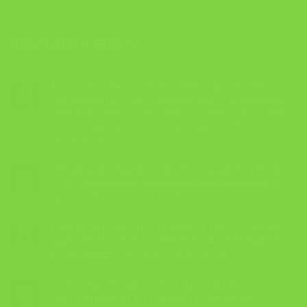
ПОСЛЕДНИ НОВОСТИ
Тутела,Скопје и COSHC – Меѓународна обука за
10
обучувачи на тема ,,Управување со ограничени
Aug
пространства” / International Training for Trainers
on “Management of Confined Spaces ” 08 –
09.10.2026
ПРОДОЛЖУВАМЕ!!! ОБУКА: ,,ЛИДЕРСТВО ВО
22
БЗР: Предизвици, комуникација и влијание во
Jun
организацијата” – 30.06.2026 г.
СМЕНА НА ПРЕТСТАВНИКОТ НА СТРУЧНИТЕ
01
ЗДРУЖЕНИЈА ВО СОВЕТОТ ЗА БЕЗБЕДНОСТ
Jun
И ЗДРАВЈЕ ПРИ РАБОТА НА РСМ
СТРУЧНИТЕ ЗДРУЖЕНИЈА КОИ ГИ
27
ОБЕДИНУВААТ СТРУЧНИТЕ ЛИЦА ЗА
May