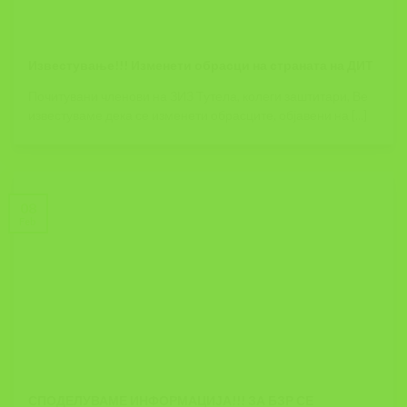
Известување!!! Изменети обрасци на страната на ДИТ
Почитувани членови на ЗИЗ Тутела, колеги заштитари, Ве
известуваме дека се изменети обрасците, објавени на [...]
08
Feb
СПОДЕЛУВАМЕ ИНФОРМАЦИЈА!!! ЗА БЗР СЕ