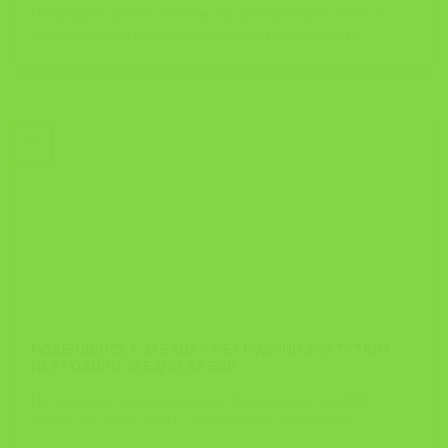
Почитувани колеги, членови на ЗИЗ Тутела, Во текот на
денешниот ден е доставен Предлог Правилникот [...]
25
Feb
РОДЕНДЕНСКА ЗАБАВА – ПЕТ ГОДИНИ ЗИЗ ТУТЕЛА –
ПЕТ ГОДИНИ ЗАЕДНО ЗА БЗР
По повод пет годишнината од формирањето на ЗИЗ
Тутела, на 24.02.2023 г., со почеток во 20:30 часот, [...]