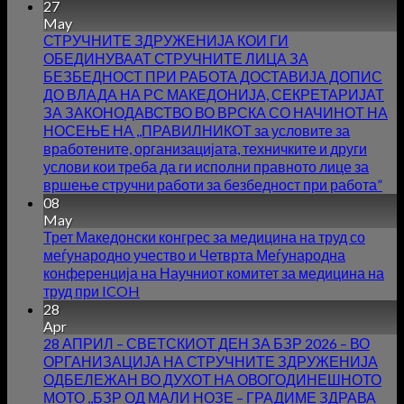
27
May
СТРУЧНИТЕ ЗДРУЖЕНИЈА КОИ ГИ
ОБЕДИНУВААТ СТРУЧНИТЕ ЛИЦА ЗА
БЕЗБЕДНОСТ ПРИ РАБОТА ДОСТАВИЈА ДОПИС
ДО ВЛАДА НА РС МАКЕДОНИЈА, СЕКРЕТАРИЈАТ
ЗА ЗАКОНОДАВСТВО ВО ВРСКА СО НАЧИНОТ НА
НОСЕЊЕ НА ,,ПРАВИЛНИКОТ за условите за
вработените, организацијата, техничките и други
услови кои треба да ги исполни правното лице за
вршење стручни работи за безбедност при работа”
08
May
Трет Македонски конгрес за медицина на труд со
меѓународно учество и Четврта Меѓународна
конференција на Научниот комитет за медицина на
труд при ICOH
28
Apr
28 АПРИЛ – СВЕТСКИОТ ДЕН ЗА БЗР 2026 – ВО
ОРГАНИЗАЦИЈА НА СТРУЧНИТЕ ЗДРУЖЕНИЈА
ОДБЕЛЕЖАН ВО ДУХОТ НА ОВОГОДИНЕШНОТО
МОТО ,,БЗР ОД МАЛИ НОЗЕ – ГРАДИМЕ ЗДРАВА