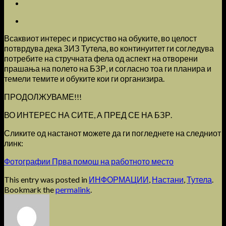
Всаквиот интерес и присуство на обуките, во целост
потврдува дека ЗИЗ Тутела, во континуитет ги согледува
потребите на стручната фела од аспект на отворени
прашања на полето на БЗР, и согласно тоа ги планира и
темели темите и обуките кои ги организира.
ПРОДОЛЖУВАМЕ!!!
ВО ИНТЕРЕС НА СИТЕ, А ПРЕД СЕ НА БЗР.
Сликите од настанот можете да ги погледнете на следниот
линк:
Фотографии Прва помош на работното место
This entry was posted in
ИНФОРМАЦИИ
,
Настани
,
Тутела
.
Bookmark the
permalink
.