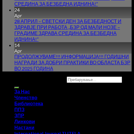
СРЕДИНА ЗА БЕЗБЕДНА ИДНИНА!”
24
Apr
28 АПРИЛ – СВЕТСКИ ДЕН ЗА БЕЗБЕДНОСТ И
ЗДРАВЈЕ ПРИ РАБОТА ,,БЗР ОД МАЛИ НОЗЕ –
ГРАДИМЕ ЗДРАВА СРЕДИНА ЗА БЕЗБЕДНА
ИДНИНА!”
14
Apr
ПРОДОЛЖУВАМЕ!!! ИНФОРМАЦИЈА!!! ГОДИШНИ
НАГРАДИ ЗА ДОБРИ ПРАКТИКИ ВО ОБЛАСТА БЗР
ВО 2025 ГОДИНА
Copyright 2026 ©
UX Themes
За Нас
Членство
Библиотека
ППЗ
ЗПР
Линкови
Настани
International Journal TUTELA