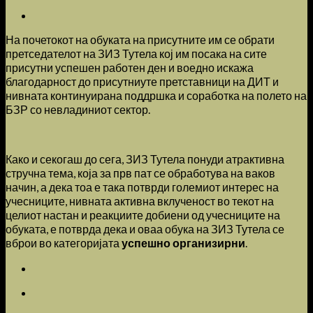
На почетокот на обуката на присутните им се обрати
претседателот на ЗИЗ Тутела кој им посака на сите
присутни успешен работен ден и воедно искажа
благодарност до присутниуте претставници на ДИТ и
нивната континуирана поддршка и соработка на полето на
БЗР со невладиниот сектор.
Како и секогаш до сега, ЗИЗ Тутела понуди атрактивна
стручна тема, која за прв пат се обработува на ваков
начин, а дека тоа е така потврди големиот интерес на
учесниците, нивната активна вклученост во текот на
целиот настан и реакциите добиени од учесниците на
обуката, е потврда дека и оваа обука на ЗИЗ Тутела се
вброи во категоријата
успешно организирни
.