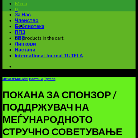
Menu
0
За Нас
Членство
Cart
Библиотека
ППЗ
No products in the cart.
ЗПР
Линкови
Настани
International Journal TUTELA
ИНФОРМАЦИИ
,
Настани
,
Тутела
ПОКАНА ЗА СПОНЗОР /
ПОДДРЖУВАЧ НА
МЕЃУНАРОДНОТО
СТРУЧНО СОВЕТУВАЊЕ