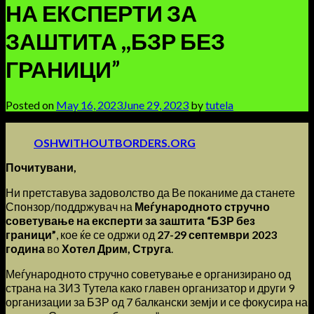
НА ЕКСПЕРТИ ЗА
ЗАШТИТА ,,БЗР БЕЗ
ГРАНИЦИ”
Posted on
May 16, 2023
June 29, 2023
by
tutela
OSHWITHOUTBORDERS.ORG
Почитувани,
Ни претставува задоволство да Ве поканиме да станете
Спонзор/поддржувач на
Меѓународното стручно
советување
на експерти за заштита “БЗР без
граници”
, кое ќе се одржи од
27-29 септември 2023
година
во
Хотел Дрим, Струга
.
Меѓународното стручно советување е организирано од
страна на ЗИЗ Тутела како главен организатор и други 9
организации за БЗР од 7 балкански земји и се фокусира на