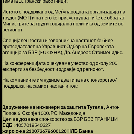
темата ,,Странски работници”.
Истoто е поддржано од Меѓународната организација на
трудот (МОТ) и на него ќе присуствуваат и ќе се обратат
Министрите за труд и социјална политика од земјите во
регионот.
Специјален гостин и говорник на настанот ќе биде
претседателот на Управниот Одбор на Европската
агенција за БЗР (EU OSHA), Др. Андреас Стоименидис.
На конференцијата очекуваме учество од околу 200
експерти за безбедност и здравје од регионот.
На компаниите им нудиме два типа на спонзорство/
поддршка на самиот настан и тоа:
Здружение на инженери за заштита Тутела ,
Антон
Попов 6, Скопје 1000, РС. Македонија
Цел на дознака
спонзорство за БЗР БЕЗ ГРАНИЦИ
ЕДБ :
4057018540327
жиро с-ка 210072678600120 НЛБ Банка