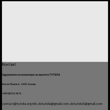
Контакт
Здружение на инженери за заштита ТУТЕЛА
Антон Попов 6 , 1000, Скопје
+389 (0)70 21 98 76
contact@tutela.org.mk; ziztutela@gmail.com; ziztutela5@gmail.com