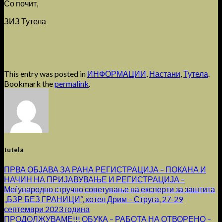
Со почит,
ЗИЗ Тутела
This entry was posted in
ИНФОРМАЦИИ
,
Настани
,
Тутела
.
Bookmark the
permalink
.
tutela
ПРВА ОБЈАВА ЗА РАНА РЕГИСТРАЦИЈА – ПОКАНА И
НАЧИН НА ПРИЈАВУВАЊЕ И РЕГИСТРАЦИЈА –
Меѓународно стручно советување на експерти за заштита
„БЗР БЕЗ ГРАНИЦИ“, хотел Дрим – Струга, 27-29
септември 2023 година
ПРОДОЛЖУВАМЕ!!! ОБУКА – РАБОТА НА ОТВОРЕНО –