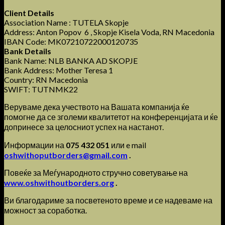
Client Details
Association Name : TUTELA Skopje
Address: Anton Popov 6 , Skopje Kisela Voda, RN Macedonia
IBAN Code: MK07210722000120735
Bank Details
Bank Name: NLB BANKA AD SKOPJE
Bank Address: Mother Teresa 1
Country: RN Macedonia
SWIFT: TUTNMK22
Веруваме дека учеството на Вашата компанија ќе
помогне да се зголеми квалитетот на конференцијата и ќе
допринесе за целосниот успех на настанот.
Информации на
075 432 051
или e mail
oshwithoputborders@gmail.com
.
Повеќе за Меѓународното стручно советување на
www.oshwithoutborders.org
.
Ви благодариме за посветеното време и се надеваме на
можност за соработка.