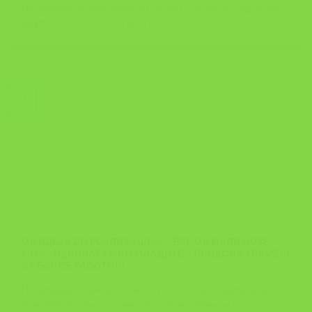
Почитувани колеги, членови на ЗИЗ Тутела, На седницата
на ИО (08.01.2020 г.) , a во [...]
31
Dec
ОД ИДЕЈА ДО РЕАЛИЗАЦИЈА – БЗР ОД МАЛИ НОЗЕ
2019 – ИДНИНАТА Е ВО МЛАДИТЕ – ПРОДОЛЖУВАМЕ!!!
ЗА БЗР СЕ РАБОТИ!!!
Почитувани членови на ЗИЗ Тутела, колеги заштитари,
почитувана јавност, почитувани претставници на