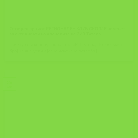
Отворен првиот РЕГИОНАЛЕН КЛУБ СКОПЈЕ наменет
за активности на членовите на ЗИЗ Тутела
Почитувани колеги, членови на ЗИЗ Тутела, По големиот
број на дискусии и јасно искажана потреба [...]
28
Jan