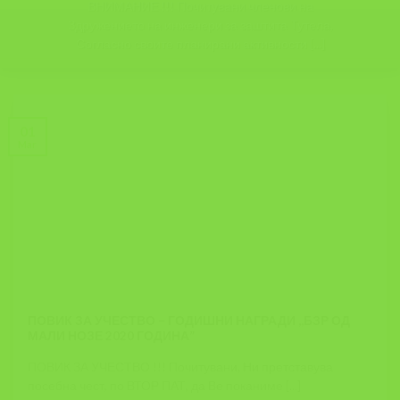
ВНИМАНИЕ !!! Почитувани членови на
Здружението на инженери за заштита Тутела,
Согласно своите планирани активности [...]
01
Mar
ПОВИК ЗА УЧЕСТВО – ГОДИШНИ НАГРАДИ ,,БЗР ОД
МАЛИ НОЗЕ 2020 ГОДИНА”
ПОВИК ЗА УЧЕСТВО !!! Почитувани, Ни претставува
посебна чест, по ВТОР ПАТ, да Ве поканиме [...]