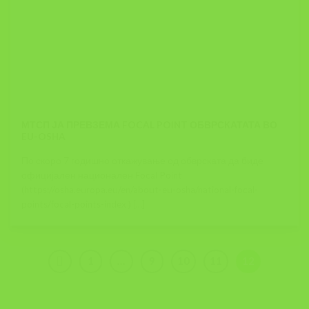
МТСП ЈА ПРЕВЗЕМА FOCAL POINT ОБВРСКАТАТА ВО
EU-OSHA
По скоро 7 годишно откажување од обврската да биде
официјален национален Focal Point
(https://osha.europa.eu/en/about-eu-osha/national-focal-
points/focal-points-index ) [...]
1
…
9
10
11
12