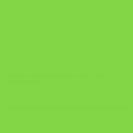
28
Feb
365 ДЕНА (ГОДИНА ВТОРА) ЗИЗ ТУТЕЛА – ШТО
НАПРАВИВМЕ
02.03.2019 – По повод една година од формирањето на
ЗИЗ Тутела, беше организирана роденденска забава. [...]
26