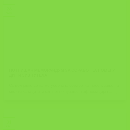
26
Nov
ПОТПИШАН МЕМОРАНДУМ ЗА СОРАБОТКА ПОМЕЃУ
ДИТ И ЗИЗ ТУТЕЛА
Со цел јакнење на меѓусебната соработка, насочување на
своите капацитети кон поттикнување и афирмација на [...]
31
Oct