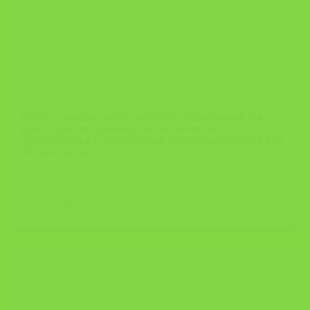
МТСП – ОФИЦИЈАЛЕН ОДГОВОР/ТОЛКУВАЊЕ, НА
ДВАТА ДОПИСА(РЕАКЦИЈА НА НАЧИН НА
ДОНЕСУВАЊЕ И ТОЛКУВАЊЕ НА ПРАВИЛНИК) НА ЗИЗ
ТУТЕЛА ДО МТСП
Почитувани членови на ЗИЗ Тутела, колеги заштитари, Го
споделуваме одговорот/,,ТОЛКУВАЊЕТО”, добиен од
МТСП (МИНИСТЕРСТВО ЗА [...]
19
Feb