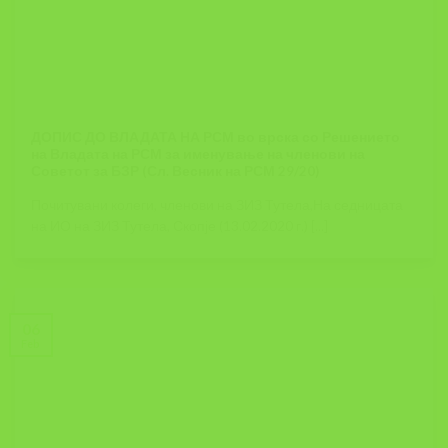
ДОПИС ДО ВЛАДАТА НА РСМ во врска со Решението
на Владата на РСМ за именување на членови на
Советот за БЗР (Сл. Весник на РСМ 29/20)
Почитувани колеги, членови на ЗИЗ Тутела,На седницата
на ИО на ЗИЗ Тутела, Скопје (13.02.2020 г.) [...]
06
Feb