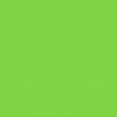
ЗДРУЖЕНИЈА ВО СОВЕТОТ ЗА БЕЗБЕДНОСТ
Jun
И ЗДРАВЈЕ ПРИ РАБОТА НА РСМ
СТРУЧНИТЕ ЗДРУЖЕНИЈА КОИ ГИ
27
ОБЕДИНУВААТ СТРУЧНИТЕ ЛИЦА ЗА
May
БЕЗБЕДНОСТ ПРИ РАБОТА ДОСТАВИЈА
ДОПИС ДО ВЛАДА НА РС МАКЕДОНИЈА,
СЕКРЕТАРИЈАТ ЗА ЗАКОНОДАВСТВО ВО
ВРСКА СО НАЧИНОТ НА НОСЕЊЕ НА
,,ПРАВИЛНИКОТ за условите за вработените,
организацијата, техничките и други услови кои
треба да ги исполни правното лице за вршење
стручни работи за безбедност при работа”
Трет Македонски конгрес за медицина на труд со
08
меѓународно учество и Четврта Меѓународна
May
конференција на Научниот комитет за медицина
на труд при ICOH
28 АПРИЛ – СВЕТСКИОТ ДЕН ЗА БЗР 2026 –
28
ВО ОРГАНИЗАЦИЈА НА СТРУЧНИТЕ
Apr
ЗДРУЖЕНИЈА ОДБЕЛЕЖАН ВО ДУХОТ НА