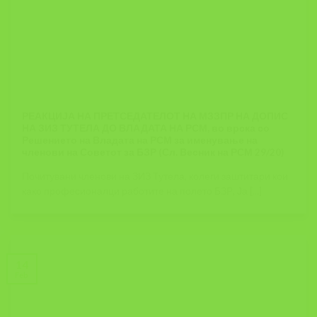
РЕАКЦИЈА НА ПРЕТСЕДАТЕЛОТ НА МЗЗПР НА ДОПИС
НА ЗИЗ ТУТЕЛА ДО ВЛАДАТА НА РСМ, во врска со
Решението на Владата на РСМ за именување на
членови на Советот за БЗР (Сл. Весник на РСМ 29/20)
Почитувани членови на ЗИЗ Тутела, колеги заштитари кои
како професионалци работите на полето БЗР, Ја [...]
14
Feb