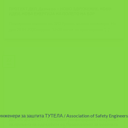
ПРОТЕКТ ДЕЛ, Делчево – НОВО ЗДРУЖЕНИЕ, НОВИ
ИДЕИ, НОВА ЕНЕРГИЈА НА ПОЛЕТО НА БЗР
Почитувани членови на ЗИЗ Тутела, колеги заштитари, На
ден 28.01.2020 година, 12:00 часот, во просториите [...]
22
Jan
ДОПИС ДО МТСП – Побарано унифицирано толкување
на применa на одредбите од Правилникот за висината