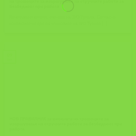
на трошоците за извршување на стручните работи за
безбедност при работа
Почитувани колеги, членови на ЗИЗ Тутела, Согласно
контактите со дел од членовите на ЗИЗ Тутела [...]
09
Jan
НОВ ПРАВИЛНИК за висината на трошоците за
извршување на стручните работи за безбедност при
работа