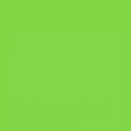
ВНИМАНИЕ !!! Почитувани членови на
Здружението на инженери за заштита Тутела,
Согласно своите планирани активности [...]
21
Nov
ЗИЗ Тутела и Стопанска комора на С.Македонија
организираат – Еднодневен семинар на тема:
„БЕЗБЕДНА РАБОТА НА НИСКИ ТЕМПЕРАТУРИ –
ПРЕВЕНЦИЈА, МЕРКИ, ПРЕПОРАКИ “
Стопанската комора на Северна Македонија на 6