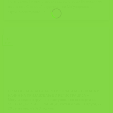
Почитувани, Ни претставува задоволство да Ве поканиме
да станете Спонзор/поддржувач на Меѓународното
стручно советување на [...]
03
May
ПРВА ОБЈАВА ЗА РАНА РЕГИСТРАЦИЈА – ПОКАНА И
НАЧИН НА ПРИЈАВУВАЊЕ И РЕГИСТРАЦИЈА –
Меѓународно стручно советување на експерти за
заштита „БЗР БЕЗ ГРАНИЦИ“, хотел Дрим – Струга, 27-
29 септември 2023 година