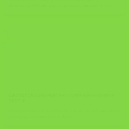
декември 2023 година во соработка со Здружението на [...]
14
Nov
ШЕСТО ГОДИШНО РЕДОВНО СОБРАНИЕ НА ТУТЕЛА,
СКОПЈЕ
Почитувани колеги, членови на Тутела, Скопје Со цел да го
резервирате терминот, и за Ваше [...]