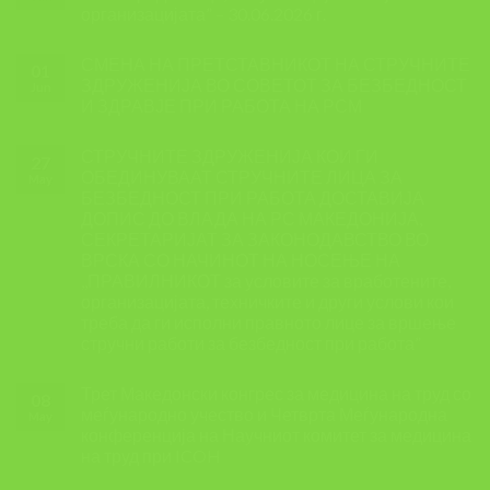
организацијата” – 30.06.2026 г.
СМЕНА НА ПРЕТСТАВНИКОТ НА СТРУЧНИТЕ
01
ЗДРУЖЕНИЈА ВО СОВЕТОТ ЗА БЕЗБЕДНОСТ
Jun
И ЗДРАВЈЕ ПРИ РАБОТА НА РСМ
СТРУЧНИТЕ ЗДРУЖЕНИЈА КОИ ГИ
27
ОБЕДИНУВААТ СТРУЧНИТЕ ЛИЦА ЗА
May
БЕЗБЕДНОСТ ПРИ РАБОТА ДОСТАВИЈА
ДОПИС ДО ВЛАДА НА РС МАКЕДОНИЈА,
СЕКРЕТАРИЈАТ ЗА ЗАКОНОДАВСТВО ВО
ВРСКА СО НАЧИНОТ НА НОСЕЊЕ НА
,,ПРАВИЛНИКОТ за условите за вработените,
организацијата, техничките и други услови кои
треба да ги исполни правното лице за вршење
стручни работи за безбедност при работа”
Трет Македонски конгрес за медицина на труд со
08
меѓународно учество и Четврта Меѓународна
May
конференција на Научниот комитет за медицина
на труд при ICOH