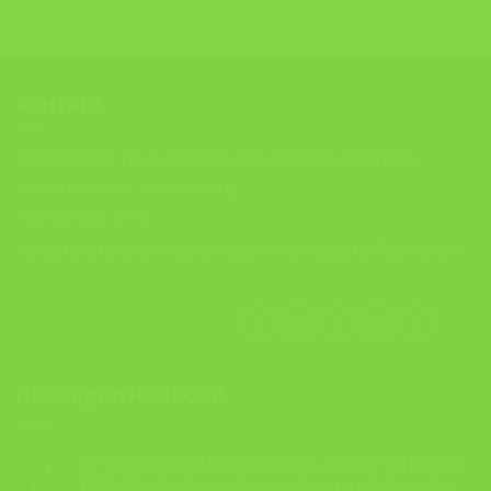
КОНТАКТ
ЗДРУЖЕНИЕ НА ИНЖЕНЕРИ ЗА ЗАШТИТА ТУТЕЛА
АНТОН ПОПОВ 6 , 1000, СКОПЈЕ
+389 (0)70 21 98 76
contact@tutela.org.mk; ziztutela@gmail.com; ziztutela5@gmail.com
ПОСЛЕДНИ НОВОСТИ
ПРОДОЛЖУВАМЕ!!! ОБУКА: ,,ЛИДЕРСТВО ВО
22
БЗР: Предизвици, комуникација и влијание во
Jun