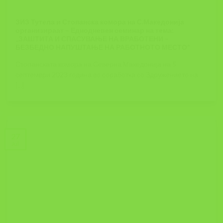
ЗИЗ Тутела и Стопанска комора на С.Македонија
организираат – Еднодневен семинар на тема:
„ЗАШТИТА И СПАСУВАЊЕ НА ВРАБОТЕНИ –
БЕЗБЕДНО НАПУШТАЊЕ НА РАБОТНОТО МЕСТО“
Стопанската комора на Северна Македонија на 5
септември 2023 година во соработка со Здружението на
[...]
27
Jul