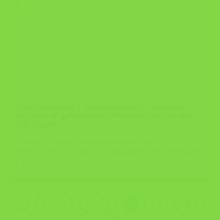
04
Apr
ПРОДОЛЖУВАМЕ!!! ИНФОРМАЦИЈА!!! ГОДИШНИ
НАГРАДИ ЗА ДОБРИ ПРАКТИКИ ВО ОБЛАСТА БЗР ВО
2022 ГОДИНА
Во првата фаза од повикот за аплицирање,
квалификување и избор, на најдобрите правни субјекти во
[...]
1
2
3
4
5
6
7
8
…
12