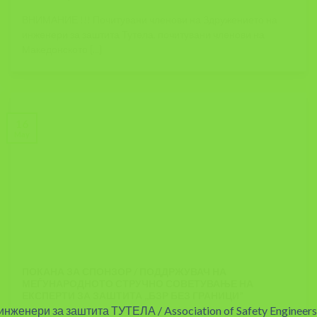
ВНИМАНИЕ !!! Почитувани членови на Здружението на
инженери за заштита Тутела, почитувани членови на
Македонското [...]
16
May
ПОКАНА ЗА СПОНЗОР / ПОДДРЖУВАЧ НА
МЕЃУНАРОДНОТО СТРУЧНО СОВЕТУВАЊЕ НА
ЕКСПЕРТИ ЗА ЗАШТИТА ,,БЗР БЕЗ ГРАНИЦИ”