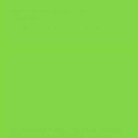
ВОДИЧ за работа во услови на зголемена
температура
Почитувани членови на ЗИЗ Тутела, Од страна на МТСП, г-
дин Дарко Дочински, фокал поинт за [...]
26
Jun
ПРОДОЛЖУВАМЕ!!! ОБУКА – РАБОТА НА ОТВОРЕНО –
ПРЕВЕНЦИЈА, МЕРКИ, ПРЕПОРАКИ – 04.07.2023 г.