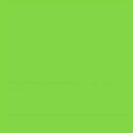
04
Apr
ПРОДОЛЖУВАМЕ!!! ИНФОРМАЦИЈА!!! ,,БЗР од Мали
Нозе 2023″
Во првата фаза од повикот „БЗР ОД МАЛИ НОЗЕ“ за 2023
година, за избор на [...]