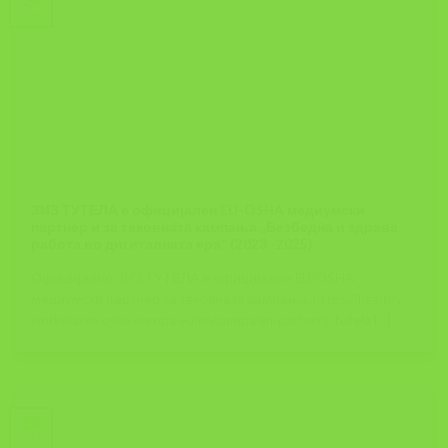
Oct
ЗИЗ ТУТЕЛА е официјален EU-OSHA медиумски
партнер и за тековната кампања „Безбедна и здрава
работа во дигиталната ера“ (2023 -2025)
Официјално ЗИЗ ТУТЕЛА е официјален EU-OSHA
медиумски партнер за тековната кампања. https://healthy-
workplaces.osha.europa.eu/en/campaign-partners/tutela [...]
23
Oct