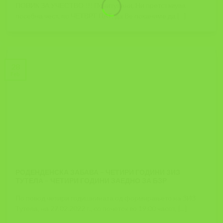
ПОВИК ЗА УЧЕСТВО !!! Почитувани, Ни претставува
посебна чест, по ЧЕТВРТ ПАТ, да Ве поканиме да [...]
28
Feb
РОДЕНДЕНСКА ЗАБАВА – ЧЕТИРИ ГОДИНИ ЗИЗ
ТУТЕЛА – ЧЕТИРИ ГОДИНИ ЗАЕДНО ЗА БЗР
По повод четири годишнината од формирањето на ЗИЗ
Тутела, на 27.02.2022 г., со почеток во 19:00 часот, [...]