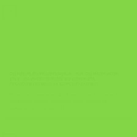
31
Dec
ОД ИДЕЈА ДО РЕАЛИЗАЦИЈА – БЗР ОД МАЛИ НОЗЕ
2021 – ДА ИНВЕСТИРАМЕ ВО ИДНИНАТА –
ПРОДОЛЖУВАМЕ!!! ЗА БЗР СЕ РАБОТИ!!!
Почитувани членови на ЗИЗ Тутела, колеги заштитари,
почитувана јавност, почитувани претставници на
државните институции кои [...]