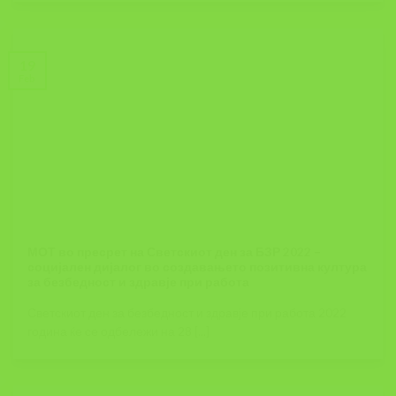
19
Feb
МОТ во пресрет на Светскиот ден за БЗР 2022 –
социјален дијалог во создавањето позитивна култура
за безбедност и здравје при работа
Светскиот ден за безбедност и здравје при работа 2022
година ќе се одбележи на 28 [...]