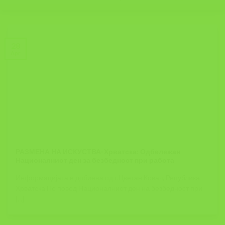
28
Apr
РАЗМЕНА НА ИСКУСТВА-Хрватска: Одбележан
Националниот ден за безбедност при работа
Информацијата е добиена од г.Цветан Ковач, Република
Хрватска По повод Националниот ден на безбедност при
[...]