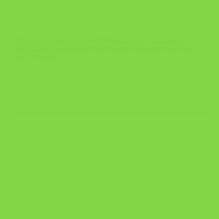
ПРОДОЛЖУВАМЕ!!! ИНФОРМАЦИЈА!!! ГОДИШНИ
НАГРАДИ ЗА ДОБРИ ПРАКТИКИ ВО ОБЛАСТА БЗР ВО
2021 ГОДИНА
Во првата фаза од повикот за аплицирање,
квалификување и избор, на најдобрите правни субјекти во
[...]
03
Apr