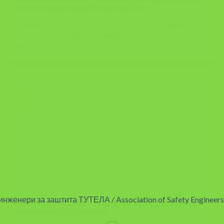
ПРАКТИКИ ВО ОБЛАСТА БЗР ВО 2021 г.
ПОВИК ЗА УЧЕСТВО!!! Почитувани, Ни претставува
посебна чест, ДА ВЕ ПОКАНИМЕ, да земете активно
учество [...]
01
Mar
ПОВИК ЗА УЧЕСТВО – ГОДИШНИ НАГРАДИ ,,БЗР ОД
МАЛИ НОЗЕ 2022 ГОДИНА”