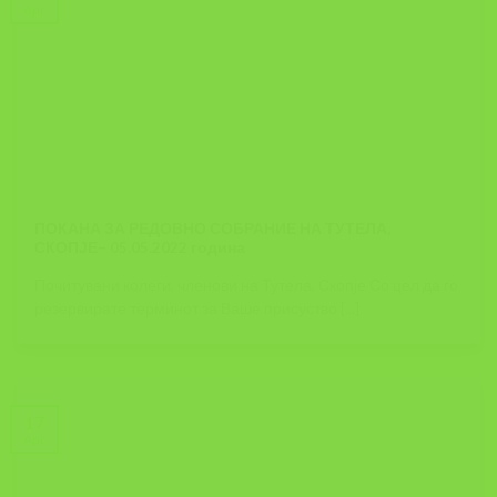
Apr
ПОКАНА ЗА РЕДОВНО СОБРАНИЕ НА ТУТЕЛА,
СКОПЈЕ– 05.05.2022 година
Почитувани колеги, членови на Тутела, Скопје Со цел да го
резервирате терминот за Ваше присуство [...]
17
Apr