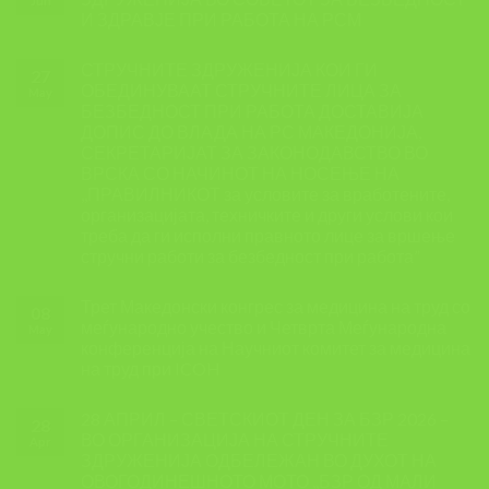
Jun
И ЗДРАВЈЕ ПРИ РАБОТА НА РСМ
СТРУЧНИТЕ ЗДРУЖЕНИЈА КОИ ГИ
27
ОБЕДИНУВААТ СТРУЧНИТЕ ЛИЦА ЗА
May
БЕЗБЕДНОСТ ПРИ РАБОТА ДОСТАВИЈА
ДОПИС ДО ВЛАДА НА РС МАКЕДОНИЈА,
СЕКРЕТАРИЈАТ ЗА ЗАКОНОДАВСТВО ВО
ВРСКА СО НАЧИНОТ НА НОСЕЊЕ НА
,,ПРАВИЛНИКОТ за условите за вработените,
организацијата, техничките и други услови кои
треба да ги исполни правното лице за вршење
стручни работи за безбедност при работа”
Трет Македонски конгрес за медицина на труд со
08
меѓународно учество и Четврта Меѓународна
May
конференција на Научниот комитет за медицина
на труд при ICOH
28 АПРИЛ – СВЕТСКИОТ ДЕН ЗА БЗР 2026 –
28
ВО ОРГАНИЗАЦИЈА НА СТРУЧНИТЕ
Apr
ЗДРУЖЕНИЈА ОДБЕЛЕЖАН ВО ДУХОТ НА
ОВОГОДИНЕШНОТО МОТО ,,БЗР ОД МАЛИ