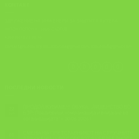
КОНТАКТ
ЗДРУЖЕНИЕ НА ИНЖЕНЕРИ ЗА ЗАШТИТА ТУТЕЛА
АНТОН ПОПОВ 6 , 1000, СКОПЈЕ
+389 (0)70 21 98 76
contact@tutela.org.mk; ziztutela@gmail.com; ziztutela5@gmail.com
ПОСЛЕДНИ НОВОСТИ
ПРОДОЛЖУВАМЕ!!! ОБУКА: ,,ЛИДЕРСТВО ВО
22
БЗР: Предизвици, комуникација и влијание во
Jun
организацијата” – 30.06.2026 г.
СМЕНА НА ПРЕТСТАВНИКОТ НА СТРУЧНИТЕ
01
ЗДРУЖЕНИЈА ВО СОВЕТОТ ЗА БЕЗБЕДНОСТ