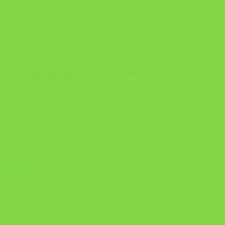
ПРОДОЛЖУВАМЕ!!! ОБУКА – ПРВА ПОМОШ НА
РАБОТНОТО МЕСТО – 05.05.2022 г.
Почитувани ченови на ЗИЗ Тутела, колеги заштитари, Ни
претставува посебна чест и задоволство да ве [...]
03
Apr