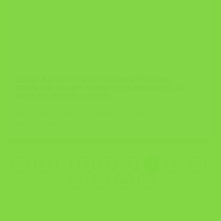
СЕ ОДРЖА ЧЕТВРТОТО ГОДИШНО РЕДОВНО
СОБРАНИЕ НА ЗДРУЖЕНИЕТО НА ИНЖЕНЕРИ ЗА
ЗАШТИТА ТУТЕЛА, СКОПЈЕ
Во услови на светска пандемија од COVID-19, a Согласно
член 29 став 1 и 2 [...]
1
…
6
7
8
9
10
11
12
…
24