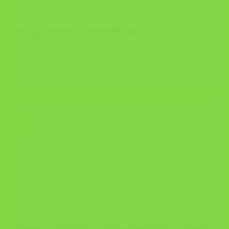
ПРОДОЛЖУВАМЕ!!! ИНФОРМАЦИЈА!!! ,,БЗР од Мали
Нозе 2022″
Во првата фаза од повикот „БЗР ОД МАЛИ НОЗЕ“ за 2022
година, за избор на [...]
01
Mar
ПОВИК ЗА УЧЕСТВО – ГОДИШНИ НАГРАДИ ЗА ДОБРИ