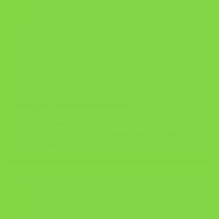
21
Dec
21.12.2021 г. ШТО НАПРАВИВМЕ!!!
Почитувани членови на ЗИЗ Тутела, колеги заштитари,
21.12.2021 г.,on-line обука (апликација Webex),ТЕМА:
ДОБРИ ПРАКТИКИ – [...]
21
Dec