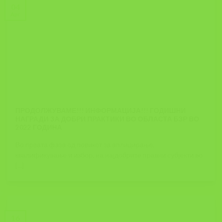
04
Apr
ПРОДОЛЖУВАМЕ!!! ИНФОРМАЦИЈА!!! ГОДИШНИ
НАГРАДИ ЗА ДОБРИ ПРАКТИКИ ВО ОБЛАСТА БЗР ВО
2022 ГОДИНА
Во првата фаза од повикот за аплицирање,
квалификување и избор, на најдобрите правни субјекти во
[...]
16