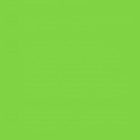
организацијата” – 30.06.2026 г.
СМЕНА НА ПРЕТСТАВНИКОТ НА СТРУЧНИТЕ
01
ЗДРУЖЕНИЈА ВО СОВЕТОТ ЗА БЕЗБЕДНОСТ
Jun
И ЗДРАВЈЕ ПРИ РАБОТА НА РСМ
СТРУЧНИТЕ ЗДРУЖЕНИЈА КОИ ГИ
27
ОБЕДИНУВААТ СТРУЧНИТЕ ЛИЦА ЗА
May
БЕЗБЕДНОСТ ПРИ РАБОТА ДОСТАВИЈА
ДОПИС ДО ВЛАДА НА РС МАКЕДОНИЈА,
СЕКРЕТАРИЈАТ ЗА ЗАКОНОДАВСТВО ВО
ВРСКА СО НАЧИНОТ НА НОСЕЊЕ НА
,,ПРАВИЛНИКОТ за условите за вработените,
организацијата, техничките и други услови кои
треба да ги исполни правното лице за вршење
стручни работи за безбедност при работа”
Трет Македонски конгрес за медицина на труд со
08
меѓународно учество и Четврта Меѓународна
May
конференција на Научниот комитет за медицина
на труд при ICOH