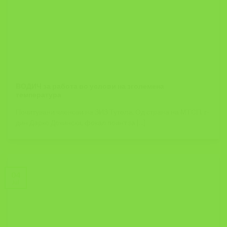
ВОДИЧ за работа во услови на зголемена
температура
Почитувани членови на ЗИЗ Тутела, Од страна на МТСП, г-
дин Дарко Дочински, фокал поинт за [...]
04
Jul