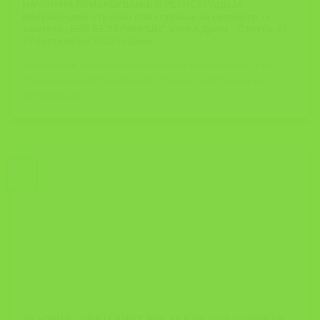
НАЧИН НА ПРИЈАВУВАЊЕ И РЕГИСТРАЦИЈА –
Меѓународно стручно советување на експерти за
заштита „БЗР БЕЗ ГРАНИЦИ“, хотел Дрим – Струга, 27-
29 септември 2023 година
Почитувани колеги, Ни претставува задоволство да Ве
поканиме на Меѓународното стручно советување на
експерти за [...]
28
Apr
28 АПРИЛ – СВЕТСКИОТ ДЕН ЗА БЗР 2023 – ОДРЖАН