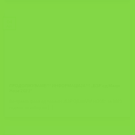
04
Apr
ПРОДОЛЖУВАМЕ!!! ИНФОРМАЦИЈА!!! ,,БЗР од Мали
Нозе 2023″
Во првата фаза од повикот „БЗР ОД МАЛИ НОЗЕ“ за 2023
година, за избор на [...]