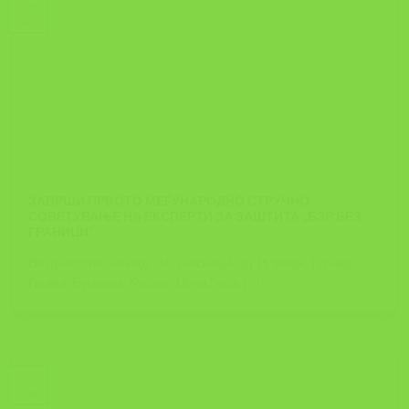
29
Sep
ЗАВРШИ ПРВОТО МЕЃУНАРОДНО СТРУЧНО
СОВЕТУВАЊЕ НА ЕКСПЕРТИ ЗА ЗАШТИТА ,,БЗР БЕЗ
ГРАНИЦИ”
Во присуство на над 150 учесници, од 15 земји, Турција,
Грција, Бугарија, Косово, Црна Гора, [...]
23
Aug