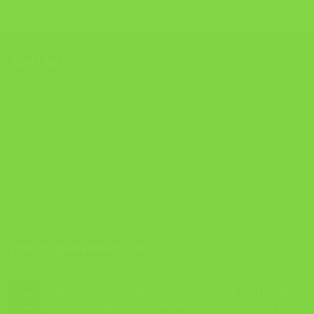
КОНТАКТ
ЗДРУЖЕНИЕ НА ИНЖЕНЕРИ ЗА ЗАШТИТА ТУТЕЛА
АНТОН ПОПОВ 6 , 1000, СКОПЈЕ
+389 (0)70 21 98 76
contact@tutela.org.mk; ziztutela@gmail.com; ziztutela5@gmail.com
ПОСЛЕДНИ НОВОСТИ
ПРОДОЛЖУВАМЕ!!! ОБУКА: ,,ЛИДЕРСТВО ВО
22
БЗР: Предизвици, комуникација и влијание во
Jun