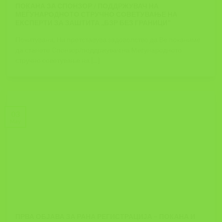
ПОКАНА ЗА СПОНЗОР / ПОДДРЖУВАЧ НА
МЕЃУНАРОДНОТО СТРУЧНО СОВЕТУВАЊЕ НА
ЕКСПЕРТИ ЗА ЗАШТИТА ,,БЗР БЕЗ ГРАНИЦИ”
Почитувани, Ни претставува задоволство да Ве поканиме
да станете Спонзор/поддржувач на Меѓународното
стручно советување на [...]
03
May
ПРВА ОБЈАВА ЗА РАНА РЕГИСТРАЦИЈА – ПОКАНА И