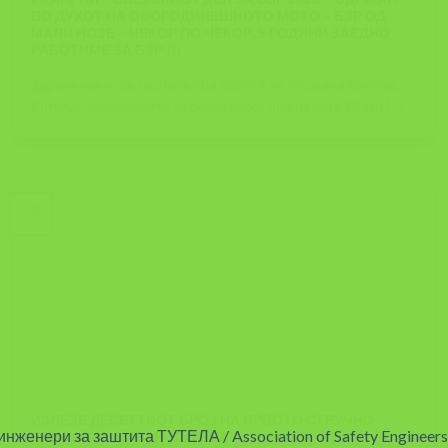
ВО ДУХОТ НА ОВОГОДИНЕШНОТО МОТО – БЗР ОД
МАЛИ НОЗЕ – ЧЕКОР ПО ЧЕКОР, 5 ГОДИНИ ЗАЕДНО
РАБОТИМЕ ЗА БЗР !!!
Здружението за заштита при работа на општина Битола,
Битола, Здружението за безбедност при работа 28-ми [...]
28
Apr
ИЗЛЕЗЕ ДЕСЕТТИОТ БРОЈ НА ПРВОТО СТРУЧНО
СПИСАНИЕ ЗА БЗР ,,ТУТЕЛА”