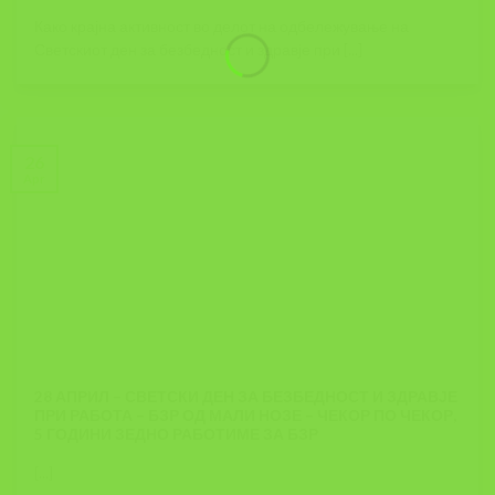
Како крајна активност во делот на одбележување на
Светскиот ден за безбедност и здравје при [...]
26
Apr
28 АПРИЛ – СВЕТСКИ ДЕН ЗА БЕЗБЕДНОСТ И ЗДРАВЈЕ
ПРИ РАБОТА – БЗР ОД МАЛИ НОЗЕ – ЧЕКОР ПО ЧЕКОР,
5 ГОДИНИ ЗЕДНО РАБОТИМЕ ЗА БЗР
[...]