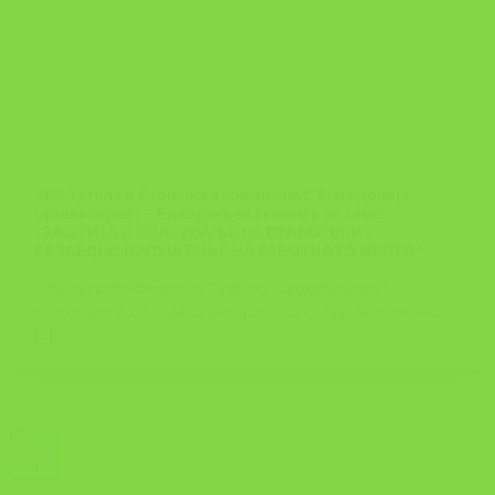
ЗИЗ Тутела и Стопанска комора на С.Македонија
организираат – Еднодневен семинар на тема:
„ЗАШТИТА И СПАСУВАЊЕ НА ВРАБОТЕНИ –
БЕЗБЕДНО НАПУШТАЊЕ НА РАБОТНОТО МЕСТО“
Стопанската комора на Северна Македонија на 5
септември 2023 година во соработка со Здружението на
[...]
27
Jul